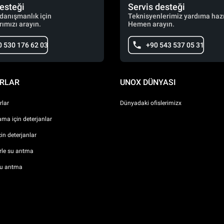
desteği
Servis desteği
 danışmanlık için
Teknisyenlerimiz yardıma hazı
ımızı arayın.
Hemen arayın.
0 530 176 62 03
+90 543 537 05 31
RLAR
UNOX DÜNYASI
lar
Dünyadaki ofislerimizx
ma için deterjanlar
çin deterjanlar
erle su arıtma
u arıtma