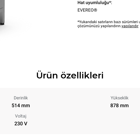
Hat uyumluluğu*:
EVEREO®
*Yukarıdaki satırların bazı sürümler
çözümünüzü yapılandırın.
yapılandır
Ürün özellikleri
Derinlik
Yükseklik
514 mm
878 mm
Voltaj
230 V