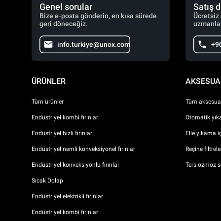
Genel sorular
Satış 
Bize e-posta gönderin, en kısa sürede
Ücretsiz
geri döneceğiz.
uzmanlar
info.turkiye@unox.com
+9
ÜRÜNLER
AKSESUA
Tüm ürünler
Tüm aksesuar
Endüstriyel kombi fırınlar
Otomatik yıka
Endüstriyel hızlı fırınlar
Elle yıkama i
Endüstriyel nemli konveksiyonel fırınlar
Reçine filtrel
Endüstriyel konveksiyonlu fırınlar
Ters ozmoz s
Sıcak Dolap
Endüstriyel elektrikli fırınlar
Endüstriyel kombi fırınlar