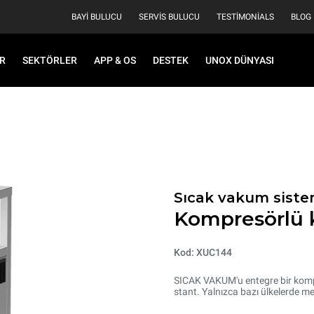
BAYI BULUCU
SERVIS BULUCU
TESTIMONIALS
BLOG
R
SEKTÖRLER
APP & OS
DESTEK
UNOX DÜNYASI
Sıcak vakum siste
Kompresörlü k
Kod: XUC144
SICAK VAKUM'u entegre bir komp
stant. Yalnızca bazı ülkelerde mev