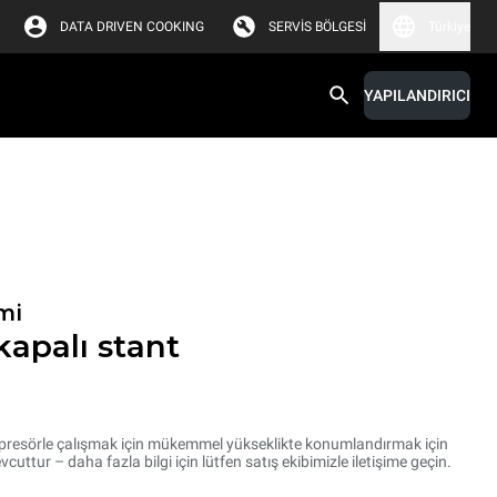
DATA DRIVEN COOKING
SERVIS BÖLGESI
Türkiye
YAPILANDIRICI
mi
apalı stant
resörle çalışmak için mükemmel yükseklikte konumlandırmak için
cuttur – daha fazla bilgi için lütfen satış ekibimizle iletişime geçin.