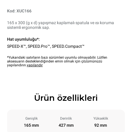
Kod: XUC166
165 x 300 (g x d) yapışmaz kaplamalı spatula ve ısı koruma
sistemli ergonomik sap.
Hat uyumluluğu*:
SPEED-X™
,
SPEED.Pro™
,
SPEED.Compact™
*Yukarıdaki satırların bazı sürümleri uyumlu olmayabilir. Lütfen
aksesuarın desteklendiğinden emin olmak için çözümünüzü
yapılandırın.
yapılandır
Ürün özellikleri
Genişlik
Derinlik
Yükseklik
165 mm
427 mm
92 mm