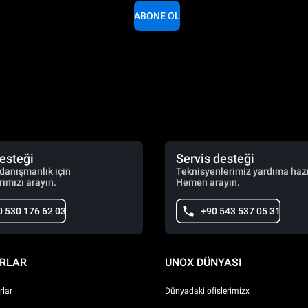
ABONE OL
desteği
Servis desteği
 danışmanlık için
Teknisyenlerimiz yardıma hazı
ımızı arayın.
Hemen arayın.
0 530 176 62 03
+90 543 537 05 31
RLAR
UNOX DÜNYASI
lar
Dünyadaki ofislerimizx