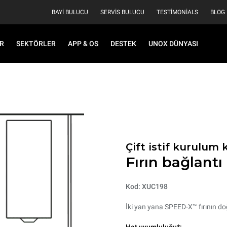
BAYI BULUCU
SERVIS BULUCU
TESTIMONIALS
BLOG
R
SEKTÖRLER
APP & OS
DESTEK
UNOX DÜNYASI
Çift istif kurulum k
Fırın bağlantı 
Kod: XUC198
İki yan yana SPEED-X™ fırının doğ