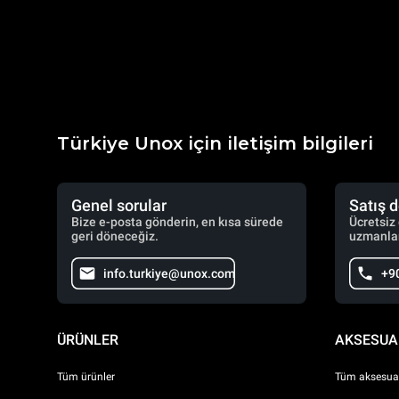
Türkiye Unox için iletişim bilgileri
Genel sorular
Satış 
Bize e-posta gönderin, en kısa sürede
Ücretsiz
geri döneceğiz.
uzmanlar
info.turkiye@unox.com
+9
ÜRÜNLER
AKSESUA
Tüm ürünler
Tüm aksesuar