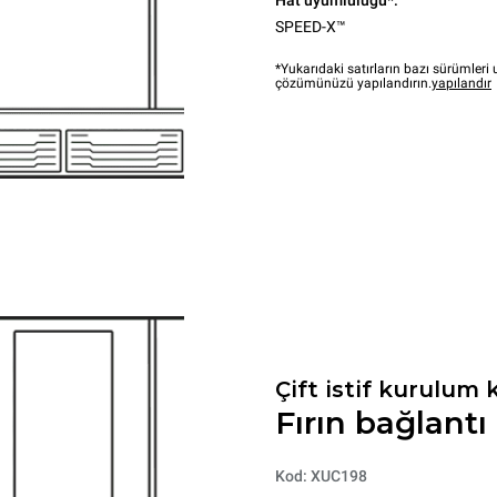
Hat uyumluluğu*:
SPEED-X™
*Yukarıdaki satırların bazı sürümler
çözümünüzü yapılandırın.
yapılandır
Çift istif kurulum k
Fırın bağlantı 
Kod: XUC198