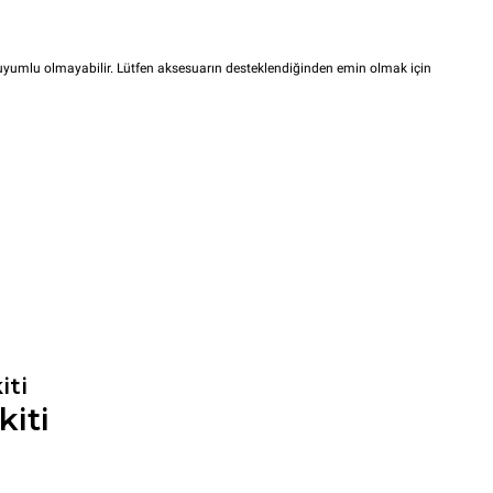
i uyumlu olmayabilir. Lütfen aksesuarın desteklendiğinden emin olmak için
iti
kiti