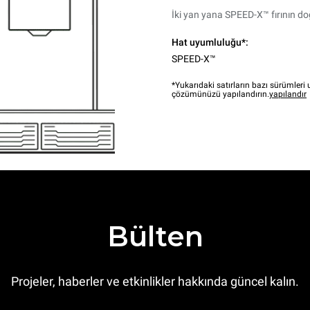
İki yan yana SPEED-X™ fırının doğ
Hat uyumluluğu*:
SPEED-X™
*Yukarıdaki satırların bazı sürümler
çözümünüzü yapılandırın.
yapılandır
Bülten
Projeler, haberler ve etkinlikler hakkında güncel kalın.