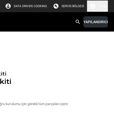
DATA DRIVEN COOKING
SERVIS BÖLGESI
Türkiye
YAPILANDIRICI
iti
kiti
ru kurulumu için gerekli tüm parçaları içerir.