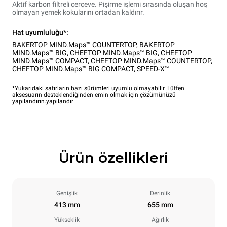
Aktif karbon filtreli çerçeve. Pişirme işlemi sırasında oluşan hoş
olmayan yemek kokularını ortadan kaldırır.
Hat uyumluluğu*:
BAKERTOP MIND.Maps™ COUNTERTOP
,
BAKERTOP
MIND.Maps™ BIG
,
CHEFTOP MIND.Maps™ BIG
,
CHEFTOP
MIND.Maps™ COMPACT
,
CHEFTOP MIND.Maps™ COUNTERTOP
,
CHEFTOP MIND.Maps™ BIG COMPACT
,
SPEED-X™
*Yukarıdaki satırların bazı sürümleri uyumlu olmayabilir. Lütfen
aksesuarın desteklendiğinden emin olmak için çözümünüzü
yapılandırın.
yapılandır
Ürün özellikleri
Genişlik
Derinlik
413 mm
655 mm
Yükseklik
Ağırlık