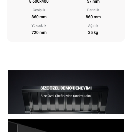
8 600x400
57 mm
Genişlik
Derinlik
860 mm
860 mm
Yükseklik
Ağırlık
720 mm
35 kg
SİZE ÖZEL DEMO DENEYİMİ
Size Özel Chefinizden randevu alın.