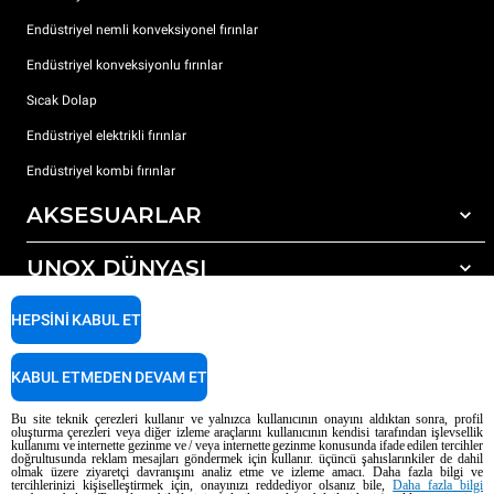
Endüstriyel nemli konveksiyonel fırınlar
Endüstriyel konveksiyonlu fırınlar
Sıcak Dolap
Endüstriyel elektrikli fırınlar
Endüstriyel kombi fırınlar
AKSESUARLAR
UNOX DÜNYASI
Tüm aksesuarlar
Otomatik yıkama için deterjanlar
DESTEK
HEPSINI KABUL ET
Dünyadaki ofislerimizx
Elle yıkama için deterjanlar
Reçine filtrelerle su arıtma
Unox garanti
KABUL ETMEDEN DEVAM ET
Ters ozmoz su arıtma
Bayi Bulucu
Bu site teknik çerezleri kullanır ve yalnızca kullanıcının onayını aldıktan sonra, profil
oluşturma çerezleri veya diğer izleme araçlarını kullanıcının kendisi tarafından işlevsellik
Servis Bulucu
kullanımı ve internette gezinme ve / veya internette gezinme konusunda ifade edilen tercihler
doğrultusunda reklam mesajları göndermek için kullanır. üçüncü şahıslarınkiler de dahil
AI Content Disclaimer
Privacy policy
Cookie policy
olmak üzere ziyaretçi davranışını analiz etme ve izleme amacı. Daha fazla bilgi ve
tercihlerinizi kişiselleştirmek için, onayınızı reddediyor olsanız bile,
Daha fazla bilgi