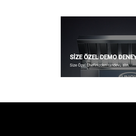
SİZE ÖZEL DEMO DENE
Size Özel Chefinizden randevu alın.