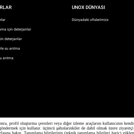
RLAR
UNOX DÜNYASI
lar
Dünyadaki ofislerimizx
ma için deterjanlar
çin deterjanlar
erle su arıtma
u arıtma
onra, profil oluşturma çerezleri veya diğer izleme araçlarını kullanıcının kendi
ndermek için kullanır. üçüncü şahıslarınkiler de dahil olmak üzere ziyaretçi 
P.IVA /
fasına bakın. Tanımlama bilgilerinin (teknik tanımlama bilgileri hariç) yük