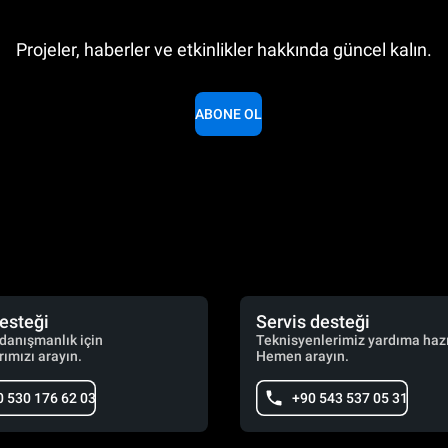
Projeler, haberler ve etkinlikler hakkında güncel kalın.
ABONE OL
desteği
Servis desteği
 danışmanlık için
Teknisyenlerimiz yardıma hazı
ımızı arayın.
Hemen arayın.
0 530 176 62 03
+90 543 537 05 31