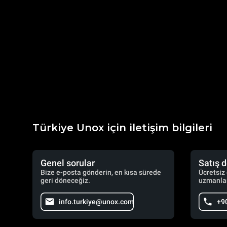
Türkiye Unox için iletişim bilgileri
Genel sorular
Satış 
Bize e-posta gönderin, en kısa sürede
Ücretsiz
geri döneceğiz.
uzmanlar
info.turkiye@unox.com
+9