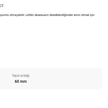
CT
i uyumlu olmayabilir. Lütfen aksesuarın desteklendiğinden emin olmak için
Tepsi aralığı
60 mm