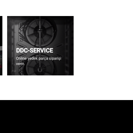
DDC-SERVICE
Online yedek parça siparişi
verin.