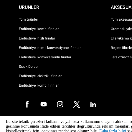
ÜRÜNLER
AKSESUA
Tüm ürünler
Tüm aksesuar
Endüstriyel kombi fırınlar
Otomatik yıka
Endüstriyel hızlı fırınlar
Elle yıkama i
Endüstriyel nemli konveksiyonel fırınlar
Reçine filtrel
Endüstriyel konveksiyonlu fırınlar
Ters ozmoz s
Sıcak Dolap
Endüstriyel elektrikli fırınlar
Endüstriyel kombi fırınlar
Bu site teknik çerezleri kullanır ve yalnızca kullanıcının onayını aldıktan s
Telif Hakkı 2026 UNOX SpA Tüm hakları saklıdır. Reg. Imp. Padova n °
gezinme konusunda ifade edilen tercihler doğrultusunda reklam mesajları gö
04230750285 - REA Padova 372835 - Dünya Topluluğu 5.000.000 € iv - 
kişiselleştirmek için, onayınızı reddediyor olsanız bile,
Daha fazla bilgi
say
CF 04230750285 - IT WEEE Reg. No. IT08020000000377