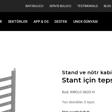
BAYI BULUCU
SERVIS BULUCU
TESTIMONIALS
BLOG
R
SEKTÖRLER
APP & OS
DESTEK
UNOX DÜNYASI
Stand ve nötr kabi
Stant için teps
Kod: XWCLC-0623-H
Yan destekler, 6 tepsi.