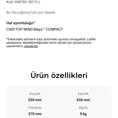
Kod: XWCRC-0013-L
Bir dizi yığılmış fırın için destek.
Hat uyumluluğu*:
CHEFTOP MIND.Maps™ COMPACT
*Yukarıdaki satırların bazı sürümleri uyumlu olmayabilir. Lütfen
aksesuarın desteklendiğinden emin olmak için çözümünüzü
yapılandırın.
yapılandır
Ürün özellikleri
Genişlik
Derinlik
530 mm
696 mm
Yükseklik
Ağırlık
370 mm
5 kg