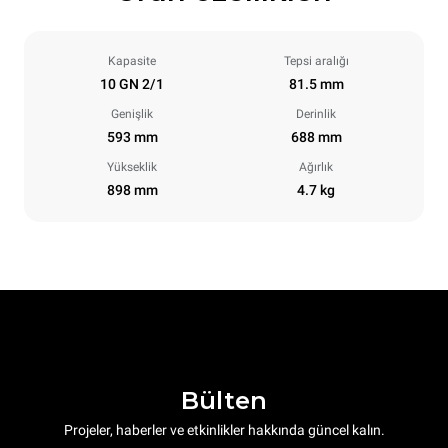
Kapasite
Tepsi aralığı
10 GN 2/1
81.5 mm
Genişlik
Derinlik
593 mm
688 mm
Yükseklik
Ağırlık
898 mm
4.7 kg
Bülten
Projeler, haberler ve etkinlikler hakkında güncel kalın.