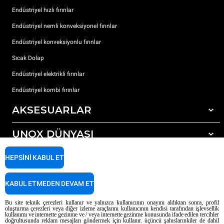
Endüstriyel hızlı fırınlar
Endüstriyel nemli konveksiyonel fırınlar
Endüstriyel konveksiyonlu fırınlar
Sıcak Dolap
Endüstriyel elektrikli fırınlar
Endüstriyel kombi fırınlar
AKSESUARLAR
UNOX DÜNYASI
Tüm aksesuarlar
Otomatik yıkama için deterjanlar
DESTEK
HEPSINI KABUL ET
Dünyadaki ofislerimizx
Elle yıkama için deterjanlar
Reçine filtrelerle su arıtma
Unox garanti
KABUL ETMEDEN DEVAM ET
Ters ozmoz su arıtma
Bayi Bulucu
Bu site teknik çerezleri kullanır ve yalnızca kullanıcının onayını aldıktan sonra, profil
oluşturma çerezleri veya diğer izleme araçlarını kullanıcının kendisi tarafından işlevsellik
Servis Bulucu
kullanımı ve internette gezinme ve / veya internette gezinme konusunda ifade edilen tercihler
doğrultusunda reklam mesajları göndermek için kullanır. üçüncü şahıslarınkiler de dahil
AI Content Disclaimer
Privacy policy
Cookie policy