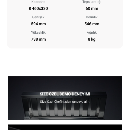
Kapasite
Tepsi aralığı
8 460x330
60 mm
Genişlik
Derinlik
594 mm
546 mm
Yükseklik
Ağırlık
738 mm
8 kg
SİZE ÖZEL DEMO DENEYİMİ
Size Özel Chefinizden randevu alın.