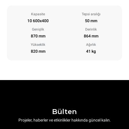
Kapasite
Tepsi aralığı
10 600x400
50 mm
Genişlik
Derinlik
870 mm
864 mm
Yükseklik
Ağırlık
820 mm
41 kg
Bülten
Projeler, haberler ve etkinlikler hakkında güncel kalın.