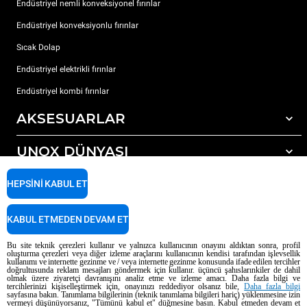
Endüstriyel nemli konveksiyonel fırınlar
Endüstriyel konveksiyonlu fırınlar
Sıcak Dolap
Endüstriyel elektrikli fırınlar
Endüstriyel kombi fırınlar
AKSESUARLAR
UNOX DÜNYASI
Tüm aksesuarlar
Otomatik yıkama için deterjanlar
DESTEK
HEPSINI KABUL ET
Dünyadaki ofislerimizx
Elle yıkama için deterjanlar
Reçine filtrelerle su arıtma
Unox garanti
KABUL ETMEDEN DEVAM ET
Ters ozmoz su arıtma
Bayi Bulucu
Bu site teknik çerezleri kullanır ve yalnızca kullanıcının onayını aldıktan sonra, profil
oluşturma çerezleri veya diğer izleme araçlarını kullanıcının kendisi tarafından işlevsellik
Servis Bulucu
kullanımı ve internette gezinme ve / veya internette gezinme konusunda ifade edilen tercihler
doğrultusunda reklam mesajları göndermek için kullanır. üçüncü şahıslarınkiler de dahil
AI Content Disclaimer
Privacy policy
Cookie policy
olmak üzere ziyaretçi davranışını analiz etme ve izleme amacı. Daha fazla bilgi ve
tercihlerinizi kişiselleştirmek için, onayınızı reddediyor olsanız bile,
Daha fazla bilgi
Telif Hakkı 2026 UNOX SpA Tüm hakları saklıdır. Reg. Imp. Padova n °
sayfasına bakın. Tanımlama bilgilerinin (teknik tanımlama bilgileri hariç) yüklenmesine izin
04230750285 - REA Padova 372835 - Dünya Topluluğu 5.000.000 € iv - P.IVA
vermeyi düşünüyorsanız, "Tümünü kabul et" düğmesine basın. Kabul etmeden devam et