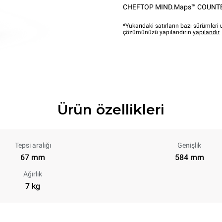
CHEFTOP MIND.Maps™ COUNT
*Yukarıdaki satırların bazı sürümler
çözümünüzü yapılandırın.
yapılandır
Ürün özellikleri
Tepsi aralığı
Genişlik
67 mm
584 mm
Ağırlık
7 kg