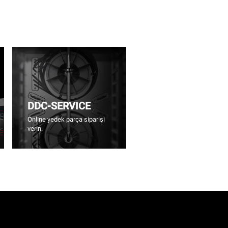
DDC-SERVICE
Online yedek parça siparişi
verin.