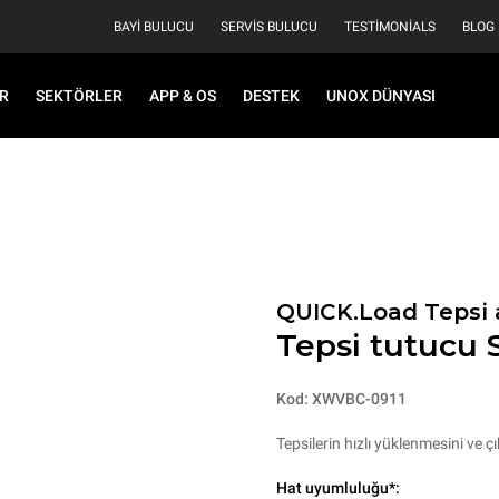
BAYI BULUCU
SERVIS BULUCU
TESTIMONIALS
BLOG
R
SEKTÖRLER
APP & OS
DESTEK
UNOX DÜNYASI
QUICK.Load Tepsi 
Tepsi tutucu 
Kod: XWVBC-0911
Tepsilerin hızlı yüklenmesini ve ç
Hat uyumluluğu*: