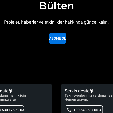
Bülten
Projeler, haberler ve etkinlikler hakkında güncel kalın.
ABONE OL
desteği
Servis desteği
 danışmanlık için
Teknisyenlerimiz yardıma hazı
ımızı arayın.
Hemen arayın.
0 530 176 62 03
+90 543 537 05 31