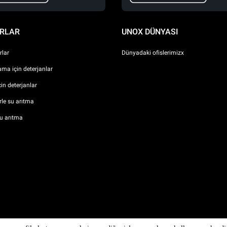
RLAR
UNOX DÜNYASI
lar
Dünyadaki ofislerimizx
ma için deterjanlar
çin deterjanlar
erle su arıtma
u arıtma