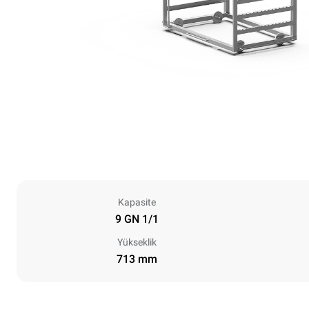
Kapasite
9 GN 1/1
Yükseklik
713 mm