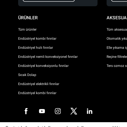
ÜRÜNLER
AKSESUA
Tüm ürünler
Tüm aksesuar
Endüstriyel kombi fırınlar
Otomatik yıka
Endüstriyel hızlı fırınlar
Elle yıkama i
Endüstriyel nemli konveksiyonel fırınlar
Reçine filtrel
Endüstriyel konveksiyonlu fırınlar
Ters ozmoz s
Sıcak Dolap
Endüstriyel elektrikli fırınlar
Endüstriyel kombi fırınlar