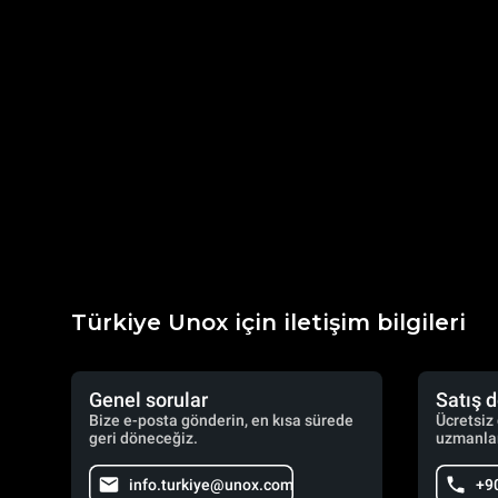
Türkiye Unox için iletişim bilgileri
Genel sorular
Satış 
Bize e-posta gönderin, en kısa sürede
Ücretsiz
geri döneceğiz.
uzmanlar
info.turkiye@unox.com
+9