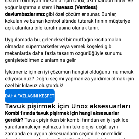
sistemi olmayan mekanlar için Unox, aktif karbon filtreli ve
yoğunlaştırma sistemli
havasız (Ventless)
davlumbazlarımız
gibi özel çözümler sunar. Bunlar,
kokuları ve buharı kontrol altında tutarak fırının müşteriye
açık alanlara bile kurulmasına olanak tanır.
Uygulamada bu, geleneksel bir mutfağın kısıtlamaları
olmadan süpermarketler veya yemek köşeleri gibi
mekanlarda daha fazla tasarım özgürlüğüyle sunumu
genişletebilmeniz anlamına gelir.
İşletmeniz için en iyi çözümün hangisi olduğunu mu merak
ediyorsunuz? Doğru seçimi yapmanıza yardımcı olmak için
özel bir kılavuz oluşturduk!
DAHA FAZLASINI KEŞFET
Tavuk pişirmek için Unox aksesuarları
Kombi fırında tavuk pişirmek için hangi aksesuarlar
gerekir?
Tavuk pişirirken bir kombi fırından en iyi şekilde
yararlanmak için yalnızca fırın teknolojisi değil, aynı
zamanda en uygun aksesuarların seçimi de önemlidir.