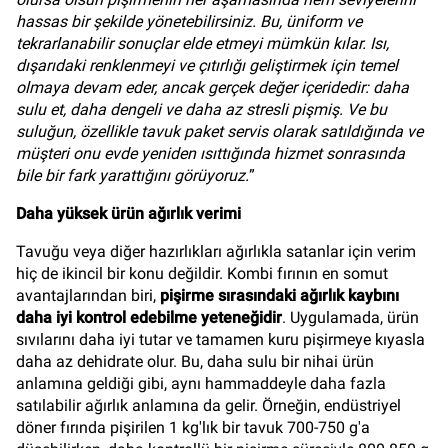
hassas bir şekilde yönetebilirsiniz. Bu, üniform ve
tekrarlanabilir sonuçlar elde etmeyi mümkün kılar. Isı,
dışarıdaki renklenmeyi ve çıtırlığı geliştirmek için temel
olmaya devam eder, ancak gerçek değer içeridedir: daha
sulu et, daha dengeli ve daha az stresli pişmiş. Ve bu
suluğun, özellikle tavuk paket servis olarak satıldığında ve
müşteri onu evde yeniden ısıttığında hizmet sonrasında
bile bir fark yarattığını görüyoruz.
”
Daha yüksek ürün ağırlık verimi
Tavuğu veya diğer hazırlıkları ağırlıkla satanlar için verim
hiç de ikincil bir konu değildir. Kombi fırının en somut
avantajlarından biri,
pişirme sırasındaki ağırlık kaybını
daha iyi kontrol edebilme yeteneğidir
. Uygulamada, ürün
sıvılarını daha iyi tutar ve tamamen kuru pişirmeye kıyasla
daha az dehidrate olur. Bu, daha sulu bir nihai ürün
anlamına geldiği gibi, aynı hammaddeyle daha fazla
satılabilir ağırlık anlamına da gelir. Örneğin, endüstriyel
döner fırında pişirilen 1 kg'lık bir tavuk 700-750 g'a