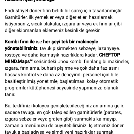
Endüstriyel döner fırın belirli bir süreç için tasarlanmıştır.
Garnitürler, ilk yemekler veya diğer etleri hazırlamak
istiyorsanız, sıcak plakalar, ızgaralar veya ek fırınlar gibi
diğer ekipmanları eklemeniz kesinlikle gerekir.
Kombi fırın ile
ise
her şeyi tek bir makineyle
yönetebilirsiniz
: tavuk pişirmekten sebzeye, lazanyeye,
rostoya ve daha karmaşık hazırlıklara kadar.
CHEFTOP
MIND.Maps™
serisindeki Unox kombi fırınlar gibi makineler,
ızgara, fırınlama, buharlı pişirme ve çok daha fazlasını
hassas kontrol ve daha az deneyimli personel için bile
basitleştirilmiş yönetimle, başlatılması kolay otomatik
programlar kütüphanesi sayesinde yapmanıza olanak
tanır.
Bu, teklifinizi kolayca genişletebileceğiniz anlamına gelir:
sadece tavuğu en çok talep edilen garnitürlerle (patates,
ızgara sebzeler veya graten gibi) sunmakla kalmayıp,
zamanla menünüzü de büyütebilirsiniz. İşletmeniz döner
tavukla başladıysa ve şimdi yeni hazırlıklar sunmak