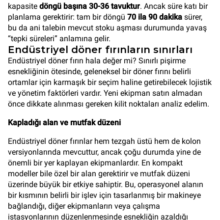
kapasite
döngü başına 30-36 tavuktur
. Ancak süre katı bir
planlama gerektirir: tam bir döngü
70 ila 90 dakika
sürer,
bu da ani talebin mevcut stoku aşması durumunda yavaş
“tepki süreleri” anlamına gelir.
Endüstriyel döner fırınların sınırları
Endüstriyel döner fırın hala değer mi? Sınırlı pişirme
esnekliğinin ötesinde, geleneksel bir döner fırını belirli
ortamlar için karmaşık bir seçim haline getirebilecek lojistik
ve yönetim faktörleri vardır. Yeni ekipman satın almadan
önce dikkate alınması gereken kilit noktaları analiz edelim.
Kapladığı alan ve mutfak düzeni
Endüstriyel döner fırınlar hem tezgah üstü hem de kolon
versiyonlarında mevcuttur, ancak çoğu durumda yine de
önemli bir yer kaplayan ekipmanlardır. En kompakt
modeller bile özel bir alan gerektirir ve mutfak düzeni
üzerinde büyük bir etkiye sahiptir. Bu, operasyonel alanın
bir kısmının belirli bir işlev için tasarlanmış bir makineye
bağlandığı, diğer ekipmanların veya çalışma
istasyonlarının düzenlenmesinde esnekliğin azaldığı