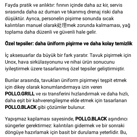
Fayda pratik ve anlıktır: fırının içinde daha az kir, servis
sırasında daha az duman ve tıkanmış drenaj riski daha
düşüktür. Ayrıca, personelin pişirme sonunda sıcak
kalıntıları manuel olarak处理mek zorunda kalmaması, yağ
toplama daha düzenli ve güvenli hale gelir.
Özel tepsiler: daha üniform pişirme ve daha kolay temizlik
İç aksesuarlar da büyük bir fark yaratır. Tavuk pişirmek için
Unox, hava sirkülasyonunu ve nihai ürün sonucunu
iyileştirmek üzere tasarlanmış özel tepsiler geliştirmiştir.
Bunlar arasında, tavukları üniform pişirmeyi teşpit etmek
için dikey olarak konumlandırmaya izin veren
POLLO.GRILL
ve ısı transferini hızlandırmak ve daha hızlı,
daha eşit bir kahverengileşme elde etmek için tasarlanan
POLLO.BLACK
gibi çözümler bulunur.
Yapışmaz kaplaması sayesinde,
POLLO.BLACK
aşındırıcı
süngerler gerektirmez: kalıntıları gidermek ve bir sonraki
döngüye hazırlamak için basit bir durulama yeterlidir. Bu,