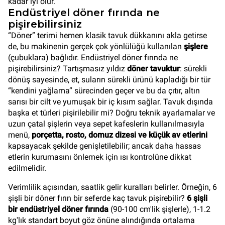
kadar iyi olur.
Endüstriyel döner fırında ne
pişirebilirsiniz
“Döner” terimi hemen klasik tavuk dükkanını akla getirse
de, bu makinenin gerçek çok yönlülüğü kullanılan
şişlere
(çubuklara) bağlıdır. Endüstriyel döner fırında ne
pişirebilirsiniz? Tartışmasız yıldız
döner tavuktur
: sürekli
dönüş sayesinde, et, suların sürekli ürünü kapladığı bir tür
“kendini yağlama” sürecinden geçer ve bu da çıtır, altın
sarısı bir cilt ve yumuşak bir iç kısım sağlar. Tavuk dışında
başka et türleri pişirilebilir mi? Doğru teknik ayarlamalar ve
uzun çatal şişlerin veya sepet kafeslerin kullanılmasıyla
menü,
porçetta, rosto, domuz dizesi ve küçük av etlerini
kapsayacak şekilde genişletilebilir; ancak daha hassas
etlerin kurumasını önlemek için ısı kontrolüne dikkat
edilmelidir.
Verimlilik açısından, saatlik gelir kuralları belirler. Örneğin, 6
şişli bir döner fırın bir seferde kaç tavuk pişirebilir?
6 şişli
bir endüstriyel döner fırında
(90-100 cm'lik şişlerle), 1-1.2
kg'lık standart boyut göz önüne alındığında ortalama