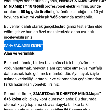
endüstriyel döner fırına kıyasla,
ENERGY STAR® CHEFTOP
MIND.Maps™ 10 tepsili
profesyonel elektrikli fırın, günde
ortalama
50 kg gıda üretimi
göz önüne alındığında, 10 yıl
boyunca tüketimi yaklaşık
%65
oranında azaltabilir.
Bu veriler, dahili olarak gerçekleştirdiğimiz testlerden elde
edilmiştir ve bunları özel makalemizde daha ayrıntılı
inceleyebilirsiniz!
DAHA FAZLASINI KEŞFET
Alan ve verimlilik
Bir kombi fırınla, birden fazla süreci tek bir çözümde
yoğunlaştırmak, mevcut alanı optimize etmek ve mutfağı
daha esnek hale getirmek mümkündür. Aynı ayak iziyle
aslında verimliliği artırabilir ve ekipmanları çoğaltmadan
farklı hazırlıkları yönetebilirsiniz.
Somut bir örnek,
SMART.Drain'li CHEFTOP MIND.Maps™
6+6 kolon
gibi dikey konfigürasyonlardır. Bu durumda,
otomatik yağ toplama ek avantajıyla birlikte farklı
hazırlıklarda aynı anda çalışabilen iki fırınınız olur.