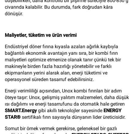
düşebilirken, daha kontrollü bir pişirme süreciyle 800-850 g
civarında kalabilir. Bu durumda, fark doğrudan kâra
dönüşür.
Maliyetler, tüketim ve ürün verimi
Endüstriyel döner fırına kıyasla azalan ağırlık kaybıyla
bağlantılı ekonomik avantajın yanı sıra, bir kombi fırın
maliyetleri optimize etmenize olanak tanır çünkü tek bir
makineyle birden fazla hazırlığı yönetebilir ve farklı
ekipmanların yerini alarak alan, enerji tüketimi ve
operasyonel süreden tasarruf edebilirsiniz.
Enerji verimliliği açısından, Unox kombi fırınları bir adım
öteye taşır: Unox, gelişmiş yalıtım malzemeleri, daha düşük
ısı dağılımı ve enerji tasarrufunu da otomatik hale getiren
SMART.Energy
gibi akıllı teknolojler sayesinde
ENERGY
STAR®
sertifikalı fırın sayısıyla dünyanın lider üreticisidir.
Somut bir örnek vermek gerekirse, geleneksel bir gazlı