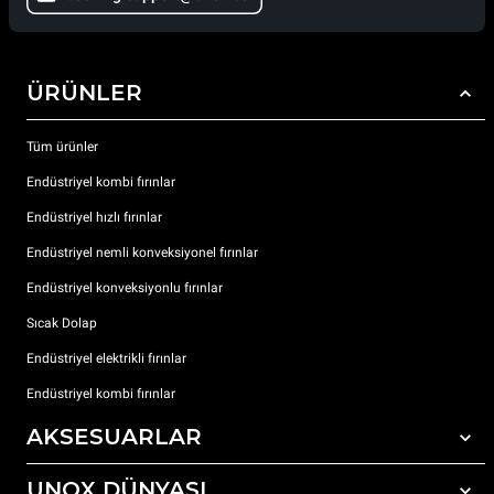
ÜRÜNLER
Tüm ürünler
Endüstriyel kombi fırınlar
Endüstriyel hızlı fırınlar
Endüstriyel nemli konveksiyonel fırınlar
Endüstriyel konveksiyonlu fırınlar
Sıcak Dolap
Endüstriyel elektrikli fırınlar
Endüstriyel kombi fırınlar
AKSESUARLAR
UNOX DÜNYASI
Tüm aksesuarlar