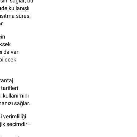
ini sağlar; bu
e kullanışlı
 ısıtma süresi
r.
çin
üksek
ı da var:
bilecek
vantaj
tarifleri
i kullanımını
anızı sağlar.
 verimliliği
ejik seçimdir—