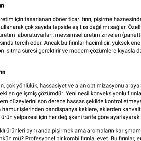
ın
retim için tasarlanan döner ticari fırın, pişirme haznesind
kullanarak çok sayıda tepside eşit ısı dağılımı sağlar. Özel
üretim laboratuvarları, mevsimsel üretim zirveleri (panet
asında tercih eder. Ancak bu fırınlar hacimlidir, yüksek ene
 ön ısıtma süresi gerektirir ve modern çözümlere kıyasla 
.
rın
ırın, çok yönlülük, hassasiyet ve alan optimizasyonu araya
i en gelişmiş çözümdür. Yeni nesil konveksiyonlu fırınlar
nem düzeylerini son derece hassas şekilde kontrol etmeye
 hamur işlerinden pandispanya keklere, eklerden kahvaltı
 ürün yelpazesi için her değişkeni tarife göre ayarlayarak ç
arklı ürünleri aynı anda pişirmek ama aromaların karışmam
n mü? Profesyonel bir kombi fırınla, evet. Bu fırınlar, 