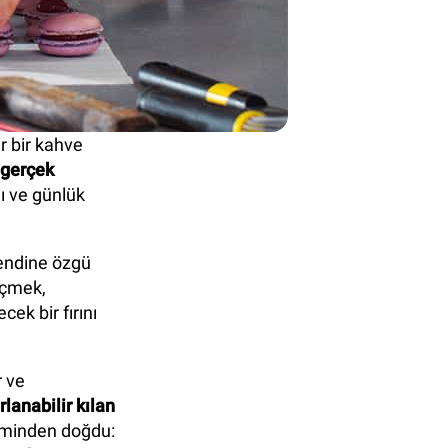
er bir kahve
n gerçek
ğı ve günlük
kendine özgü
seçmek,
ek bir fırını
r ve
lanabilir kılan
iminden doğdu: