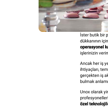
İster butik bir
dükkanının için
operasyonel ka
işlerinizin ver
Ancak her iş ye
ihtiyaçları, te
gerçekten iş ak
bulmak anlamın
Unox olarak yir
profesyonellerle
özel teknolojil