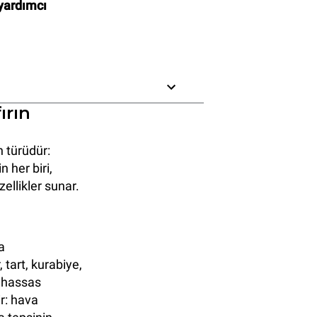
 yardımcı
ırın
n türüdür:
 her biri,
zellikler sunar.
a
 tart, kurabiye,
n hassas
ir: hava