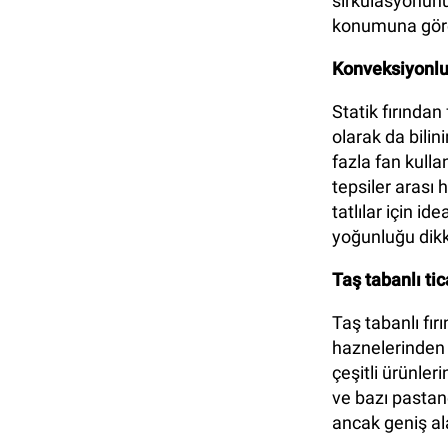
sirkülasyonunu
konumuna göre 
Konveksiyonlu t
Statik fırından 
olarak da bilin
fazla fan kulla
tepsiler arası 
tatlılar için i
yoğunluğu dikk
Taş tabanlı tic
Taş tabanlı fır
haznelerinden o
çeşitli ürünler
ve bazı pastan
ancak geniş ala