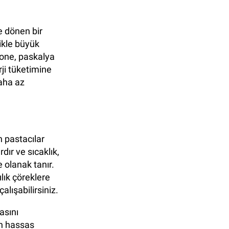
e dönen bir
likle büyük
tone, paskalya
rji tüketimine
daha az
n pastacılar
dır ve sıcaklık,
 olanak tanır.
lık çöreklere
alışabilirsiniz.
asını
en hassas