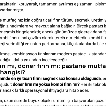
 karakterini koruyarak, tamamen ayrılmış eş zamanlı pişir
sarlanmıştır.
 mutfağınız için doğru ticari fırın türünü seçmek, üretim 
iğiniz hacimlere ve mevcut alana bağlıdır. Birçok pastacı iç
erleşmiş bir gelenektir; ancak günümüzde giderek daha f
mbi fırını nihai çözüm olarak tercih etmektedir: kombi fırı
rji verimliliği ve üstün performansı, küçük alanlarda bile 
ümde, kombinasyon fırınlarının modern pastacılık standart
adığını daha yakından inceleyeceğiz.
ın mı, döner fırın mı: pastane mutfa
 hangisi?
inde en iyi ticari fırını seçmek söz konusu olduğunda
, e
 şudur:
döner fırın mı yoksa kombi fırın mı?
Her iki teknol
r ancak farklı operasyonel ihtiyaçlara hitap eder.
rın, uzun süredir büyük ölçekli üretim için başvurulan çözüm