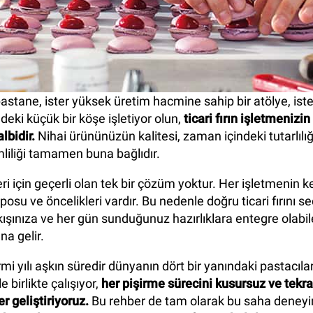
 pastane, ister yüksek üretim hacmine sahip bir atölye, ist
deki küçük bir köşe işletiyor olun,
ticari fırın işletmenizi
lbidir.
Nihai ürününüzün kalitesi, zaman içindeki tutarlılı
imliliği tamamen buna bağlıdır.
ri için geçerli olan tek bir çözüm yoktur. Her işletmenin 
mposu ve öncelikleri vardır. Bu nedenle doğru ticari fırını 
ışınıza ve her gün sunduğunuz hazırlıklara entegre olabilec
a gelir.
mi yılı aşkın süredir dünyanın dört bir yanındaki pastacıla
 birlikte çalışıyor,
her pişirme sürecini kusursuz ve tekrar
er geliştiriyoruz.
Bu rehber de tam olarak bu saha deney