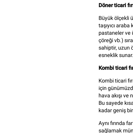
Döner ticari fır
Büyük ölçekli ü
taşıyıcı araba 
pastaneler ve 
çöreği vb.) sır
sahiptir, uzun
esneklik sunar
Kombi ticari fı
Kombi ticari f
için günümüzdek
hava akışı ve 
Bu sayede kısa
kadar geniş bir
Aynı fırında f
sağlamak mümkü