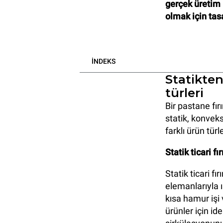
gerçek üretim 
olmak için tas
İNDEKS
Statikten
türleri
Bir pastane fırı
statik, konveks
farklı ürün türl
Statik ticari fır
Statik ticari fı
elemanlarıyla ı
kısa hamur işi
ürünler için id