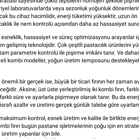
 arabası sayesinde çoklu tepsilerin homojen şekilde pişmes
iyel laboratuvarlarda veya sezonluk yoğunluk dönemlerind
ncak bu cihaz hacimlidir, enerji tüketimi yüksektir, uzun ön
ıcaklık ile nem kontrolü açısından daha az hassasiyet suna
e, esneklik, hassasiyet ve süreç optimizasyonu arayanlar i
gelişmiş teknolojidir. Çok çeşitli pastacılık ürünlerini y
tam parametre kontrolü ile pişirme imkânı tanır. Ve dahas
teli kombi modeller, yoğun üretim temposunu destekleye
 önemli bir gerçek ise, büyük bir ticari fırının her zaman a
idir. Aksine, üst üste yerleştirilmiş iki kombi fırın, farklı 
 farklı süre ve ayarlarla pişirmeye olanak tanır. Bu da enerj
israfı azaltır ve üretimi gerçek günlük talebe göre uyarlam
 maksimum kontrol, esnek üretim ve kalite ile birlikte enerji
ombi fırın bugün pastane işletmelerinin çoğu için en strat
üretim yapanlar için bile.