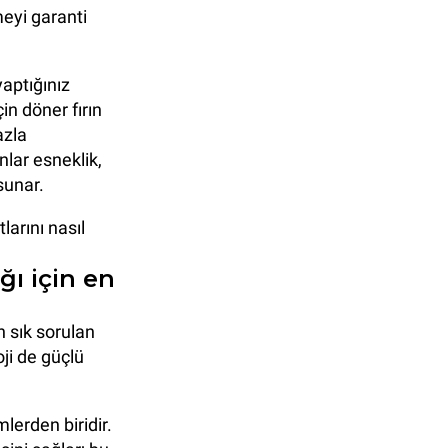
meyi garanti
yaptığınız
in döner fırın
azla
nlar esneklik,
sunar.
larını nasıl
ğı için en
n sık sorulan
oji de güçlü
lerden biridir.