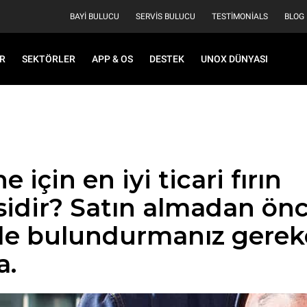
BAYI BULUCU
SERVIS BULUCU
TESTIMONIALS
BLOG
R
SEKTÖRLER
APP & OS
DESTEK
UNOX DÜNYASI
 için en iyi ticari fırın
sidir? Satın almadan ön
e bulundurmanız gerek
a.