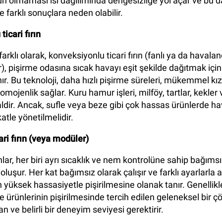
n olmaması ısı dağılımında dengesizliğe yol açar ve bu d
farklı sonuçlara neden olabilir.
icari fırın
farklı olarak, konveksiyonlu ticari fırın (fanlı ya da havalan
ir), pişirme odasına sıcak havayı eşit şekilde dağıtmak içi
nır. Bu teknoloji, daha hızlı pişirme süreleri, mükemmel k
homojenlik sağlar. Kuru hamur işleri, milföy, tartlar, kekler
dealdir. Ancak, sufle veya beze gibi çok hassas ürünlerde ha
atle yönetilmelidir.
ari fırın (veya modüler)
ınlar, her biri ayrı sıcaklık ve nem kontrolüne sahip bağıms
luşur. Her kat bağımsız olarak çalışır ve farklı ayarlarla 
in yüksek hassasiyetle pişirilmesine olanak tanır. Genellik
e ürünlerinin pişirilmesinde tercih edilen geleneksel bir 
n ve belirli bir deneyim seviyesi gerektirir.