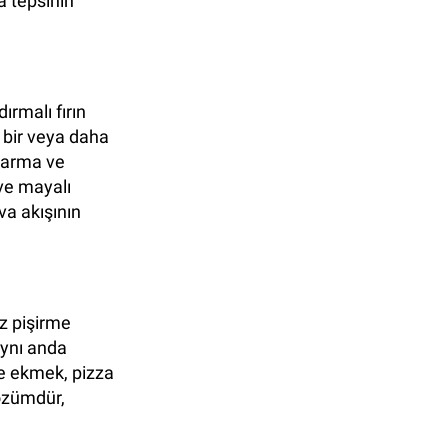
a tepsinin
dırmalı fırın
n bir veya daha
ızarma ve
 ve mayalı
va akışının
ız pişirme
aynı anda
le ekmek, pizza
çözümdür,