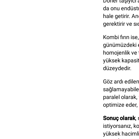
Döner taşıyıcı
da onu endüstr
hale getirir. A
gerektirir ve s
Kombi fırın is
günümüzdeki en 
homojenlik ve 
yüksek kapasi
düzeydedir.
Göz ardı edilen
sağlamayabileceğ
paralel olarak,
optimize eder, 
Sonuç olarak
,
istiyorsanız, k
yüksek hacimli 