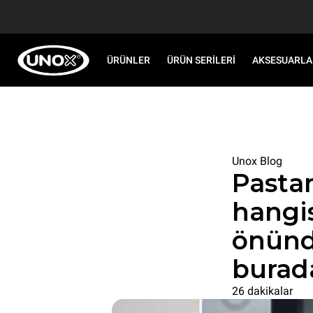
ÜRÜNLER
ÜRÜN SERILERI
AKSESUARLA
Unox Blog
Pastane
hangi
önünd
burad
26 dakikalar