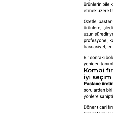
ürünlerin bile
etmek üzere ta
Özetle, pastane
ürünlere, işled
uzun süredir y
profesyonel, ko
hassasiyet, ene
Bir sonraki böl
yeniden tanıml
Kombi fır
iyi seçim
Pastane üretim
sorulardan biri
yönlere sahipti
Döner ticari fı