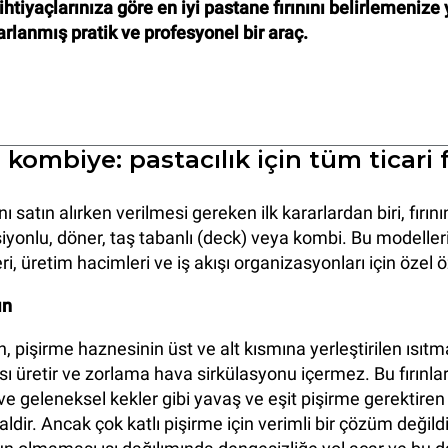
ihtiyaçlarınıza göre en iyi pastane fırınını belirlemenize
arlanmış pratik ve profesyonel bir araç.
 kombiye: pastacılık için tüm ticari f
nı satın alırken verilmesi gereken ilk kararlardan biri, fırını
iyonlu, döner, taş tabanlı (deck) veya kombi. Bu modellerin
eri, üretim hacimleri ve iş akışı organizasyonları için özel ö
ın
rın, pişirme haznesinin üst ve alt kısmına yerleştirilen ısıtm
sı üretir ve zorlama hava sirkülasyonu içermez. Bu fırınlar,
 ve geleneksel kekler gibi yavaş ve eşit pişirme gerektire
ealdir. Ancak çok katlı pişirme için verimli bir çözüm değild