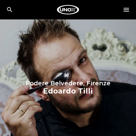
Podere Belvedere, Firenze
Edoardo Tilli