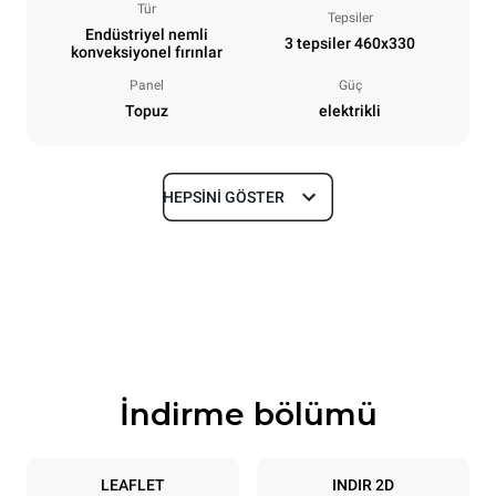
Tür
Tepsiler
Endüstriyel nemli
3 tepsiler 460x330
konveksiyonel fırınlar
Panel
Güç
Topuz
elektrikli
HEPSINI GÖSTER
Boyutlar
En
Derinlik
600 mm
612 mm
Yükseklik
Ağırlık
467 mm
34 kg
İndirme bölümü
Tepsi özellikleri
Tepsi sayısı
Tepsi boyutu
3
460x330
LEAFLET
INDIR 2D