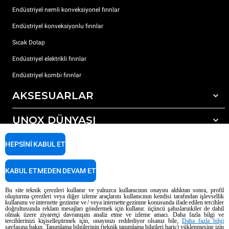
Endüstriyel nemli konveksiyonel fırınlar
Endüstriyel konveksiyonlu fırınlar
Sıcak Dolap
Endüstriyel elektrikli fırınlar
Endüstriyel kombi fırınlar
AKSESUARLAR
UNOX DÜNYASI
Tüm aksesuarlar
Otomatik yıkama için deterjanlar
DESTEK
HEPSINI KABUL ET
Dünyadaki ofislerimizx
Elle yıkama için deterjanlar
Reçine filtrelerle su arıtma
Unox garanti
KABUL ETMEDEN DEVAM ET
Ters ozmoz su arıtma
Bayi Bulucu
Bu site teknik çerezleri kullanır ve yalnızca kullanıcının onayını aldıktan sonra, profil
oluşturma çerezleri veya diğer izleme araçlarını kullanıcının kendisi tarafından işlevsellik
Servis Bulucu
kullanımı ve internette gezinme ve / veya internette gezinme konusunda ifade edilen tercihler
doğrultusunda reklam mesajları göndermek için kullanır. üçüncü şahıslarınkiler de dahil
AI Content Disclaimer
Privacy policy
Cookie policy
olmak üzere ziyaretçi davranışını analiz etme ve izleme amacı. Daha fazla bilgi ve
tercihlerinizi kişiselleştirmek için, onayınızı reddediyor olsanız bile,
Daha fazla bilgi
Telif Hakkı 2026 UNOX SpA Tüm hakları saklıdır. Reg. Imp. Padova n °
sayfasına bakın. Tanımlama bilgilerinin (teknik tanımlama bilgileri hariç) yüklenmesine izin