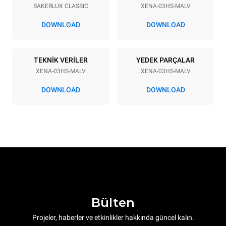
BAKERLUX CLASSIC
XENA-03HS-MALV
Tepsi aralığı
75 mm
DOWNLOAD
DOWNLOAD
Güç
TEKNİK VERİLER
YEDEK PARÇALAR
XENA-03HS-MALV
XENA-03HS-MALV
Voltaj
Elektrik gücü
230V 1N~
3 kW
DOWNLOAD
DOWNLOAD
Frekans
Fiş tipi
50 / 60 Hz
Schuko | H07RN-F
Bülten
Projeler, haberler ve etkinlikler hakkında güncel kalın.