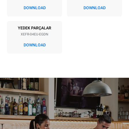
DOWNLOAD
DOWNLOAD
*
Kwh cinsinden tüketim ve co2 emisyonları
kWh tükatimi
CO2 emilimi
YEDEK PARÇALAR
7,9 kWh/gün
0 Kg CO2/Gün
Tahmin sadece fırın
XEFR-04EU-EGDN
tarafından üretilen
doğrudan emisyonları
DOWNLOAD
içerir. Dolaylı emisyonlar,
bağlı olduğu şebeke enerji
karışımına bağlıdır;
sonuncusu, yenilenebilir
kaynaklardan üretilen
enerji satın alarak ortadan
kaldırılabilir.
Greenhouse
Gas Protocol