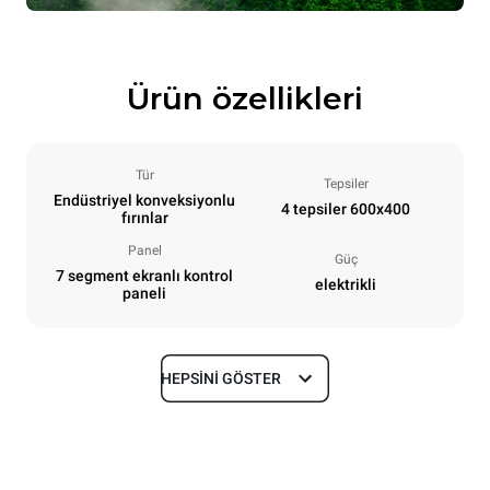
Ürün özellikleri
Tür
Tepsiler
Endüstriyel konveksiyonlu
4 tepsiler 600x400
fırınlar
Panel
Güç
7 segment ekranlı kontrol
elektrikli
paneli
HEPSINI GÖSTER
Boyutlar
En
Derinlik
800 mm
811 mm
Yükseklik
Ağırlık