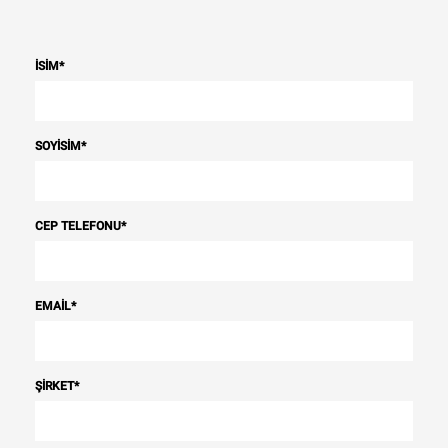
İSIM
*
SOYISIM
*
CEP TELEFONU
*
EMAIL
*
ŞIRKET
*