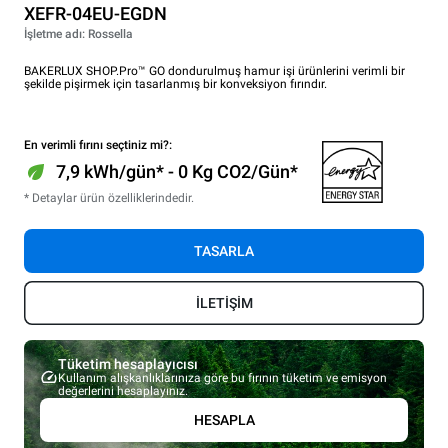
XEFR-04EU-EGDN
İşletme adı: Rossella
BAKERLUX SHOP.Pro™ GO dondurulmuş hamur işi ürünlerini verimli bir
şekilde pişirmek için tasarlanmış bir konveksiyon fırındır.
En verimli fırını seçtiniz mi?:
7,9 kWh/gün* - 0 Kg CO2/Gün*
* Detaylar ürün özelliklerindedir.
TASARLA
İLETİŞİM
Tüketim hesaplayıcısı
Kullanım alışkanlıklarınıza göre bu fırının tüketim ve emisyon
değerlerini hesaplayınız.
HESAPLA