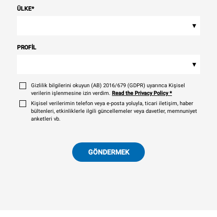
ÜLKE
*
▾
PROFIL
▾
Gizlilik bilgilerini okuyun (AB) 2016/679 (GDPR) uyarınca Kişisel
verilerin işlenmesine izin verdim.
Read the Privacy Policy
*
Kişisel verilerimin telefon veya e-posta yoluyla, ticari iletişim, haber
bültenleri, etkinliklerle ilgili güncellemeler veya davetler, memnuniyet
anketleri vb.
GÖNDERMEK