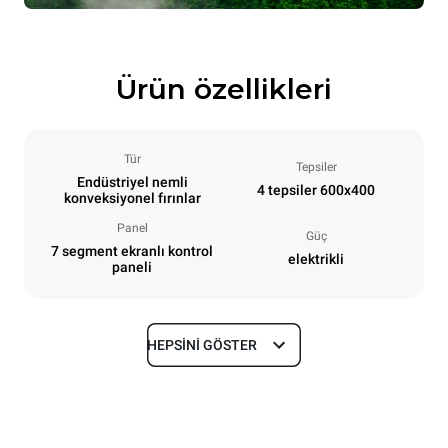
Ürün özellikleri
Tür
Tepsiler
Endüstriyel nemli
4 tepsiler 600x400
konveksiyonel fırınlar
Panel
Güç
7 segment ekranlı kontrol
elektrikli
paneli
HEPSINI GÖSTER
Boyutlar
En
Derinlik
800 mm
811 mm
Yükseklik
Ağırlık