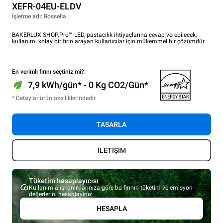
XEFR-04EU-ELDV
İşletme adı: Rossella
BAKERLUX SHOP.Pro™ LED, pastacılık ihtiyaçlarına cevap verebilecek,
kullanımı kolay bir fırın arayan kullanıcılar için mükemmel bir çözümdür.
En verimli fırını seçtiniz mi?:
7,9 kWh/gün* - 0 Kg CO2/Gün*
* Detaylar ürün özelliklerindedir.
TASARLA
İLETİŞİM
Tüketim hesaplayıcısı
Kullanım alışkanlıklarınıza göre bu fırının tüketim ve emisyon
değerlerini hesaplayınız.
HESAPLA