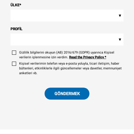
ÜLKE
*
▾
PROFIL
▾
Gizlilik bilgilerini okuyun (AB) 2016/679 (GDPR) uyarınca Kişisel
verilerin işlenmesine izin verdim.
Read the Privacy Policy
*
Kişisel verilerimin telefon veya e-posta yoluyla, ticari iletişim, haber
bültenleri, etkinliklerle ilgili güncellemeler veya davetler, memnuniyet
anketleri vb.
GÖNDERMEK