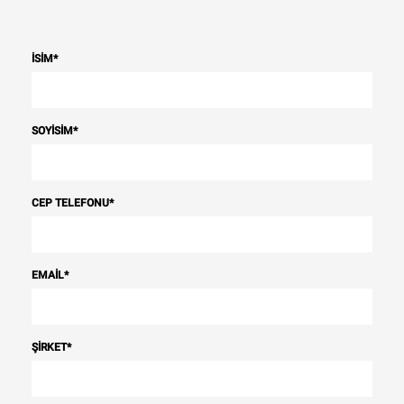
İSIM
*
SOYISIM
*
CEP TELEFONU
*
EMAIL
*
ŞIRKET
*