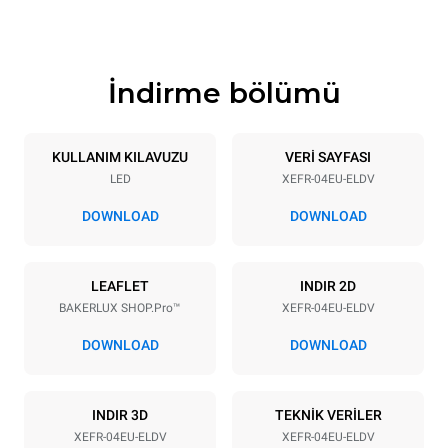
500 mm
57 kg
İndirme bölümü
Tepsi özellikleri
Tepsi sayısı
Tepsi boyutu
4
600x400
KULLANIM KILAVUZU
VERİ SAYFASI
LED
XEFR-04EU-ELDV
Tepsi aralığı
75 mm
DOWNLOAD
DOWNLOAD
Güç
LEAFLET
INDIR 2D
BAKERLUX SHOP.Pro™
XEFR-04EU-ELDV
Voltaj
Elektrik gücü
380-415V 3N~ / 220-240V
6,9 kW
DOWNLOAD
DOWNLOAD
3~ / 220-240V 1~
Frekans
Fiş tipi
50 / 60 Hz
DAHİL DEĞİLDİR
INDIR 3D
TEKNİK VERİLER
XEFR-04EU-ELDV
XEFR-04EU-ELDV