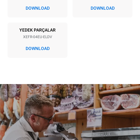
DOWNLOAD
DOWNLOAD
*
Kwh cinsinden tüketim ve co2 emisyonları
kWh tükatimi
CO2 emilimi
YEDEK PARÇALAR
7,9 kWh/gün
0 Kg CO2/Gün
Tahmin sadece fırın
XEFR-04EU-ELDV
tarafından üretilen
doğrudan emisyonları
DOWNLOAD
içerir. Dolaylı emisyonlar,
bağlı olduğu şebeke enerji
karışımına bağlıdır;
sonuncusu, yenilenebilir
kaynaklardan üretilen
enerji satın alarak ortadan
kaldırılabilir.
Greenhouse
Gas Protocol