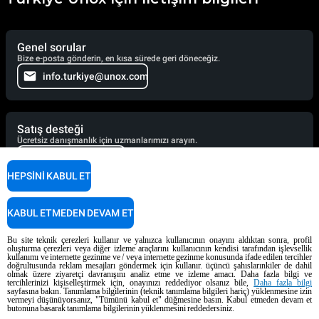
Genel sorular
Bize e-posta gönderin, en kısa sürede geri döneceğiz.
info.turkiye@unox.com
Satış desteği
Ücretsiz danışmanlık için uzmanlarımızı arayın.
+90 530 176 62 03
HEPSINI KABUL ET
Servis desteği
KABUL ETMEDEN DEVAM ET
Teknisyenlerimiz yardıma hazır. Hemen arayın.
+90 543 537 05 31
Bu site teknik çerezleri kullanır ve yalnızca kullanıcının onayını aldıktan sonra, profil
oluşturma çerezleri veya diğer izleme araçlarını kullanıcının kendisi tarafından işlevsellik
kullanımı ve internette gezinme ve / veya internette gezinme konusunda ifade edilen tercihler
doğrultusunda reklam mesajları göndermek için kullanır. üçüncü şahıslarınkiler de dahil
olmak üzere ziyaretçi davranışını analiz etme ve izleme amacı. Daha fazla bilgi ve
tercihlerinizi kişiselleştirmek için, onayınızı reddediyor olsanız bile,
Daha fazla bilgi
Yemek pişirme desteği
sayfasına bakın. Tanımlama bilgilerinin (teknik tanımlama bilgileri hariç) yüklenmesine izin
vermeyi düşünüyorsanız, "Tümünü kabul et" düğmesine basın. Kabul etmeden devam et
Kurumsal şeflerimiz size yardımcı olmak için burada ve kısa süre içinde
butonuna basarak tanımlama bilgilerinin yüklenmesini reddedersiniz.
yanıt verecekler.