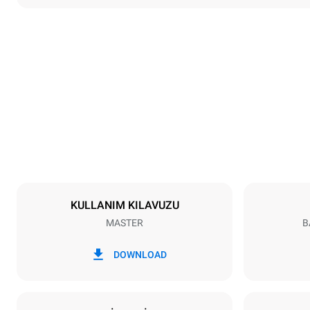
Boyutlar
En
600 mm
Ağırlık
39 kg
Tepsi özellikleri
Tepsi sayısı
4
KULLANIM KILAVUZU
MASTER
B
Güç
Voltaj
220-240V 1
DOWNLOAD
Fiş tipi
Schuko | ✓