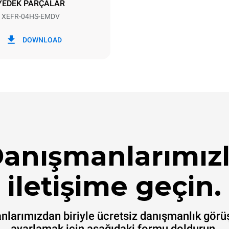
YEDEK PARÇALAR
XEFR-04HS-EMDV
i
CO2 emilimi
DOWNLOAD
ün
0 Kg CO2/Gün
Tahmin sadece fırın tarafından
doğrudan emisyonları içerir. Do
emisyonlar, bağlı olduğu şebek
karışımına bağlıdır; sonuncusu
yenilenebilir kaynaklardan üret
satın alarak ortadan kaldırılabil
anışmanlarımız
iletişime geçin.
larımızdan biriyle ücretsiz danışmanlık gör
ayarlamak için aşağıdaki formu doldurun.