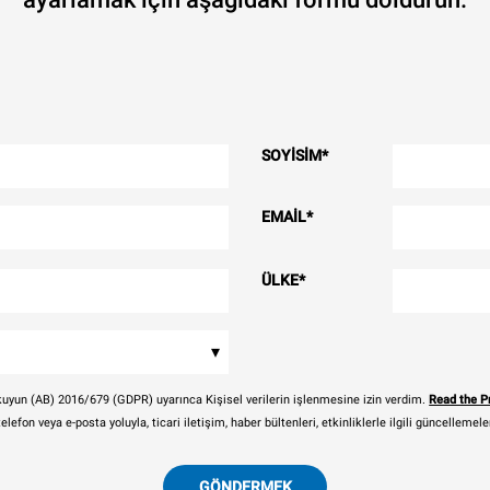
SOYISIM
*
EMAIL
*
ÜLKE
*
▾
i okuyun (AB) 2016/679 (GDPR) uyarınca Kişisel verilerin işlenmesine izin verdim.
Read the Pr
telefon veya e-posta yoluyla, ticari iletişim, haber bültenleri, etkinliklerle ilgili güncelleme
GÖNDERMEK