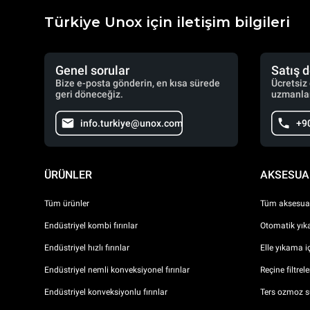
Türkiye Unox için iletişim bilgileri
Genel sorular
Satış 
Bize e-posta gönderin, en kısa sürede
Ücretsiz
geri döneceğiz.
uzmanlar
info.turkiye@unox.com
+9
ÜRÜNLER
AKSESUA
Tüm ürünler
Tüm aksesuar
Endüstriyel kombi fırınlar
Otomatik yıka
Endüstriyel hızlı fırınlar
Elle yıkama i
Endüstriyel nemli konveksiyonel fırınlar
Reçine filtrel
Endüstriyel konveksiyonlu fırınlar
Ters ozmoz s