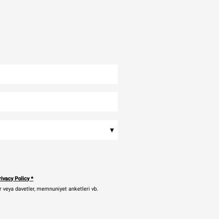
▾
ivacy Policy
*
ler veya davetler, memnuniyet anketleri vb.