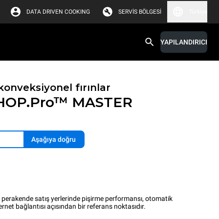
DATA DRIVEN COOKING
SERVIS BÖLGESI
Türkiye
YAPILANDIRICI
konveksiyonel fırınlar
HOP.Pro™
MASTER
Aşağıya doğru
akende satış yerlerinde pişirme performansı, otomatik
net bağlantısı açısından bir referans noktasıdır.