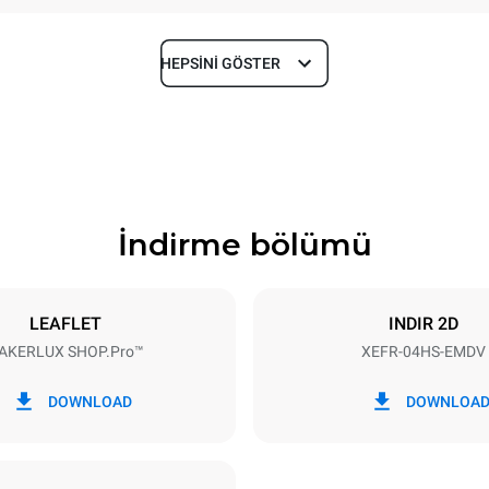
HEPSINI GÖSTER
Derinlik
719 mm
İndirme bölümü
Tepsi boyutu
460x330
LEAFLET
INDIR 2D
AKERLUX SHOP.Pro™
XEFR-04HS-EMDV
Elektrik gücü
~
3.5 kW
DOWNLOAD
DOWNLOA