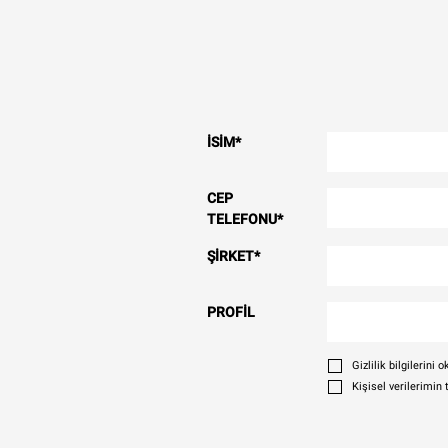
İSIM
*
CEP
TELEFONU
*
ŞIRKET
*
PROFIL
Gizlilik bilgilerin
Kişisel verilerimin 