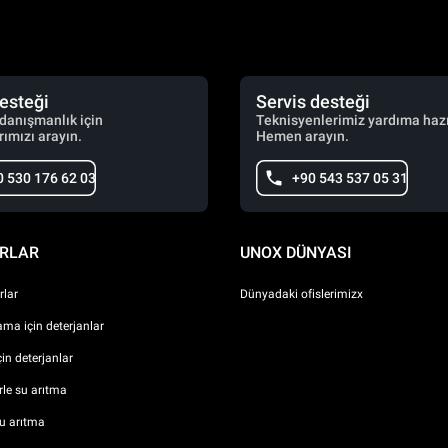
desteği
Servis desteği
 danışmanlık için
Teknisyenlerimiz yardıma hazı
ımızı arayın.
Hemen arayın.
0 530 176 62 03
+90 543 537 05 31
RLAR
UNOX DÜNYASI
lar
Dünyadaki ofislerimizx
ma için deterjanlar
çin deterjanlar
erle su arıtma
u arıtma