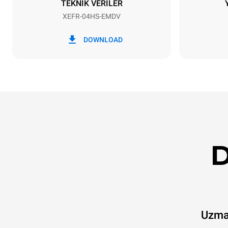
TEKNİK VERİLER
XEFR-04HS-EMDV
*
Kwh cinsinden tüketim ve co2
kWh tükatim
emisyonları
DOWNLOAD
6,6 kWh/g
D
Uzman