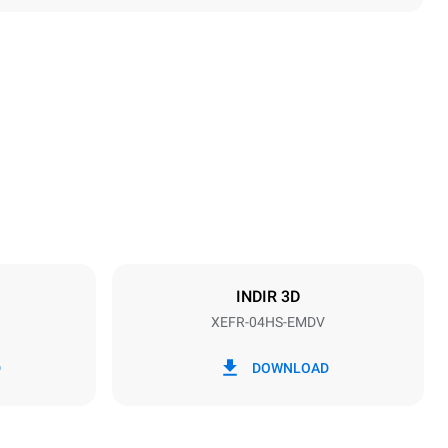
Yükseklik
500 mm
Tepsi aralığı
75 mm
INDIR 3D
XEFR-04HS-EMDV
Frekans
50 / 60 Hz
D
DOWNLOAD