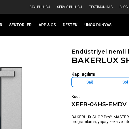
BAYI BULUCU
SERVIS BULUCU
TESTIMONIALS
BLOG
R
SEKTÖRLER
APP & OS
DESTEK
UNOX DÜNYASI
Endüstriyel nemli 
BAKERLUX S
Kapı açılımı
Sağ
Sol
Kod:
XEFR-04HS-EMDV
BAKERLUX SHOP.Pro™ MASTER per
programlama, yapay zeka ve inter