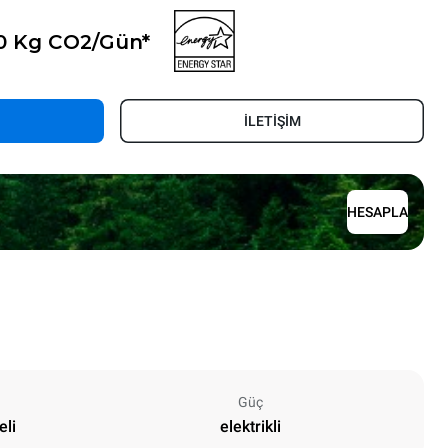
 0 Kg CO2/Gün*
İLETİŞİM
HESAPLA
Güç
eli
elektrikli