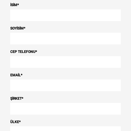
İSIM
*
SOYISIM
*
CEP TELEFONU
*
EMAIL
*
ŞIRKET
*
ÜLKE
*