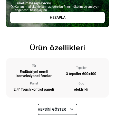
Tüketim hesaplayıcısı
Kullanım alışkanlıklarınıza göre bu fırının tüketim ve emisyon
değerlerini hesaplayınız.
HESAPLA
Ürün özellikleri
Tür
Tepsiler
Endüstriyel nemli
3 tepsiler 600x400
konveksiyonel fırınlar
Panel
Güç
2.4" Touch kontrol paneli
elektrikli
HEPSINI GÖSTER
Boyutlar