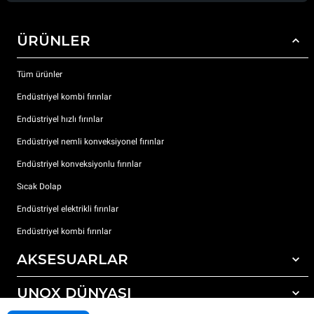
ÜRÜNLER
Tüm ürünler
Endüstriyel kombi fırınlar
Endüstriyel hızlı fırınlar
Endüstriyel nemli konveksiyonel fırınlar
Endüstriyel konveksiyonlu fırınlar
Sıcak Dolap
Endüstriyel elektrikli fırınlar
Endüstriyel kombi fırınlar
AKSESUARLAR
UNOX DÜNYASI
Tüm aksesuarlar