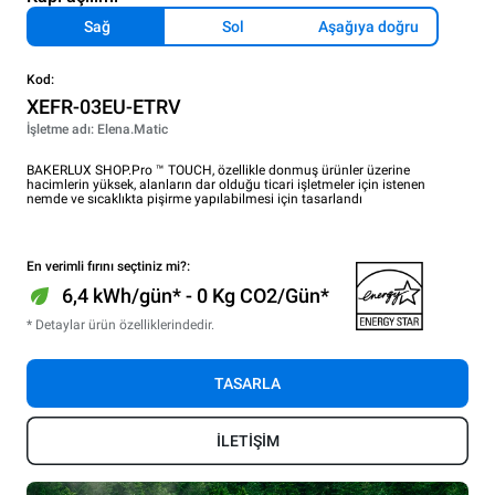
Sağ
Sol
Aşağıya doğru
Kod:
XEFR-03EU-ETRV
İşletme adı: Elena.Matic
BAKERLUX SHOP.Pro ™ TOUCH, özellikle donmuş ürünler üzerine
hacimlerin yüksek, alanların dar olduğu ticari işletmeler için istenen
nemde ve sıcaklıkta pişirme yapılabilmesi için tasarlandı
En verimli fırını seçtiniz mi?:
6,4 kWh/gün* - 0 Kg CO2/Gün*
* Detaylar ürün özelliklerindedir.
TASARLA
İLETİŞİM