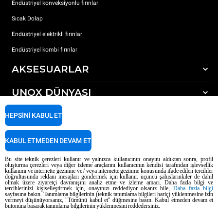
Endüstriyel konveksiyonlu fırınlar
Sıcak Dolap
Endüstriyel elektrikli fırınlar
Endüstriyel kombi fırınlar
AKSESUARLAR
UNOX DÜNYASI
Tüm aksesuarlar
Otomatik yıkama için deterjanlar
DESTEK
HEPSINI KABUL ET
Dünyadaki ofislerimizx
Elle yıkama için deterjanlar
Reçine filtrelerle su arıtma
Unox garanti
KABUL ETMEDEN DEVAM ET
Ters ozmoz su arıtma
Bayi Bulucu
Bu site teknik çerezleri kullanır ve yalnızca kullanıcının onayını aldıktan sonra, profil
oluşturma çerezleri veya diğer izleme araçlarını kullanıcının kendisi tarafından işlevsellik
Servis Bulucu
kullanımı ve internette gezinme ve / veya internette gezinme konusunda ifade edilen tercihler
doğrultusunda reklam mesajları göndermek için kullanır. üçüncü şahıslarınkiler de dahil
AI Content Disclaimer
Privacy policy
Cookie policy
olmak üzere ziyaretçi davranışını analiz etme ve izleme amacı. Daha fazla bilgi ve
tercihlerinizi kişiselleştirmek için, onayınızı reddediyor olsanız bile,
Daha fazla bilgi
Telif Hakkı 2026 UNOX SpA Tüm hakları saklıdır. Reg. Imp. Padova n °
sayfasına bakın. Tanımlama bilgilerinin (teknik tanımlama bilgileri hariç) yüklenmesine izin
04230750285 - REA Padova 372835 - Dünya Topluluğu 5.000.000 € iv - P.IVA
vermeyi düşünüyorsanız, "Tümünü kabul et" düğmesine basın. Kabul etmeden devam et
butonuna basarak tanımlama bilgilerinin yüklenmesini reddedersiniz.
/ CF 04230750285 - IT WEEE Reg. No. IT08020000000377