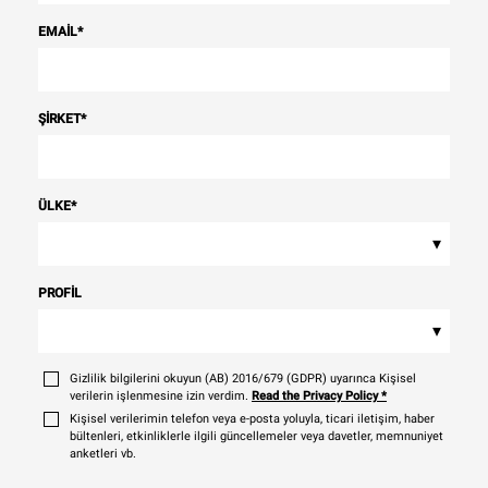
EMAIL
*
ŞIRKET
*
ÜLKE
*
▾
PROFIL
▾
Gizlilik bilgilerini okuyun (AB) 2016/679 (GDPR) uyarınca Kişisel
verilerin işlenmesine izin verdim.
Read the Privacy Policy
*
Kişisel verilerimin telefon veya e-posta yoluyla, ticari iletişim, haber
bültenleri, etkinliklerle ilgili güncellemeler veya davetler, memnuniyet
anketleri vb.