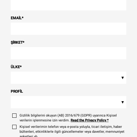
EMAIL
*
ŞIRKET
*
ÜLKE
*
▾
PROFIL
▾
Gizlilik bilgilerini okuyun (AB) 2016/679 (GDPR) uyarınca Kişisel
verilerin işlenmesine izin verdim.
Read the Privacy Policy
*
Kişisel verilerimin telefon veya e-posta yoluyla, ticari iletişim, haber
bültenleri, etkinliklerle ilgili güncellemeler veya davetler, memnuniyet
anketleri vb.