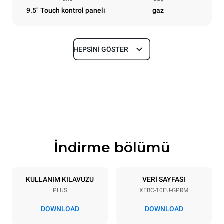
9.5" Touch kontrol paneli
gaz
HEPSINI GÖSTER
Boyutlar
En
Derinlik
860 mm
967 mm
Yükseklik
Ağırlık
1162 mm
163 kg
İndirme bölümü
Tepsi özellikleri
Tepsi sayısı
Tepsi boyutu
10
600x400
KULLANIM KILAVUZU
VERİ SAYFASI
PLUS
XEBC-10EU-GPRM
Tepsi aralığı
80 mm
DOWNLOAD
DOWNLOAD