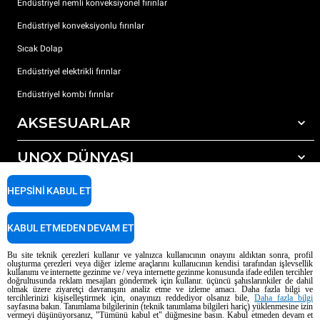
Endüstriyel nemli konveksiyonel fırınlar
Endüstriyel konveksiyonlu fırınlar
Sıcak Dolap
Endüstriyel elektrikli fırınlar
Endüstriyel kombi fırınlar
AKSESUARLAR
UNOX DÜNYASI
Tüm aksesuarlar
Otomatik yıkama için deterjanlar
DESTEK
HEPSINI KABUL ET
Dünyadaki ofislerimizx
Elle yıkama için deterjanlar
Reçine filtrelerle su arıtma
Unox garanti
KABUL ETMEDEN DEVAM ET
Ters ozmoz su arıtma
Bayi Bulucu
Bu site teknik çerezleri kullanır ve yalnızca kullanıcının onayını aldıktan sonra, profil
oluşturma çerezleri veya diğer izleme araçlarını kullanıcının kendisi tarafından işlevsellik
Servis Bulucu
kullanımı ve internette gezinme ve / veya internette gezinme konusunda ifade edilen tercihler
doğrultusunda reklam mesajları göndermek için kullanır. üçüncü şahıslarınkiler de dahil
AI Content Disclaimer
Privacy policy
Cookie policy
olmak üzere ziyaretçi davranışını analiz etme ve izleme amacı. Daha fazla bilgi ve
tercihlerinizi kişiselleştirmek için, onayınızı reddediyor olsanız bile,
Daha fazla bilgi
Telif Hakkı 2026 UNOX SpA Tüm hakları saklıdır. Reg. Imp. Padova n °
sayfasına bakın. Tanımlama bilgilerinin (teknik tanımlama bilgileri hariç) yüklenmesine izin
04230750285 - REA Padova 372835 - Dünya Topluluğu 5.000.000 € iv - P.IVA
vermeyi düşünüyorsanız, "Tümünü kabul et" düğmesine basın. Kabul etmeden devam et