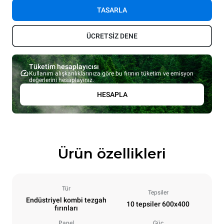
TASARLA
ÜCRETSİZ DENE
Tüketim hesaplayıcısı
Kullanım alışkanlıklarınıza göre bu fırının tüketim ve emisyon
değerlerini hesaplayınız.
HESAPLA
Ürün özellikleri
Tür
Tepsiler
Endüstriyel kombi tezgah
10 tepsiler 600x400
fırınları
Panel
Güç