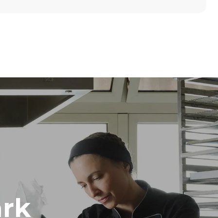
Yükseklik
789 mm
Tepsi aralığı
86 mm
Frekans
50 / 60 Hz
rk