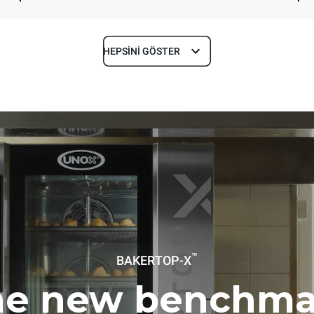
HEPSINI GÖSTER
Derinlik
1018 mm
Tepsi boyutu
600x400
Elektrik gücü
™
BAKERTOP-X
~ / 220-240V 3~ / 220-240V
11,6 kW
he new benchma