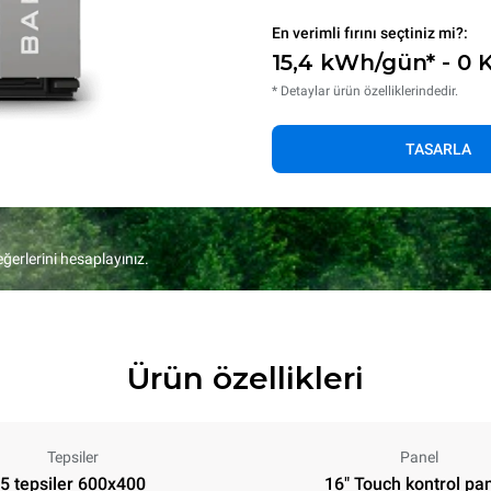
En verimli fırını seçtiniz mi?:
15,4 kWh/gün* - 0
* Detaylar ürün özelliklerindedir.
TASARLA
eğerlerini hesaplayınız.
Ürün özellikleri
Tepsiler
Panel
5 tepsiler 600x400
16" Touch kontrol pan