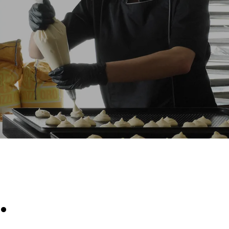
Sobanın günlük kullanımı varsayıldığında tahmini
değer (yılda 300 gün):
8 yarım fırın dolusu kruvasan
 üretilen
laylı
e enerji
,
ilen enerji
ir.
.