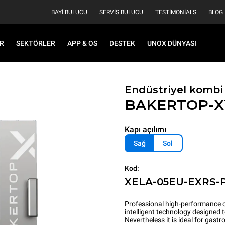
BAYI BULUCU
SERVIS BULUCU
TESTIMONIALS
BLOG
R
SEKTÖRLER
APP & OS
DESTEK
UNOX DÜNYASI
Endüstriyel kombi 
BAKERTOP-
Kapı açılımı
Sağ
Sol
Kod:
XELA-05EU-EXRS-
Professional high-performance c
intelligent technology designed 
Nevertheless it is ideal for gas