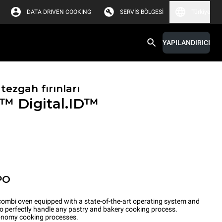
DATA DRIVEN COOKING
SERVIS BÖLGESI
Türkiye
YAPILANDIRICI
tezgah fırınları
X™
Digital.ID™
PO
ombi oven equipped with a state-of-the-art operating system and
to perfectly handle any pastry and bakery cooking process.
tronomy cooking processes.