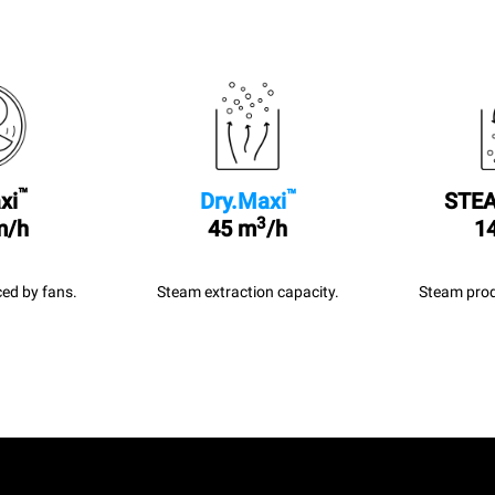
™
™
xi
Dry.Maxi
STEA
3
m/h
45 m
/h
14
ed by fans.
Steam extraction capacity.
Steam prod