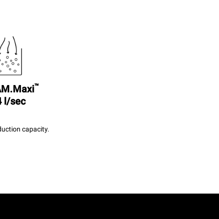
™
M.Maxi
 l/sec
uction capacity.