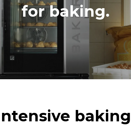
LDİR
for baking.
i
CO2 emilimi
gün
0 Kg CO2/Gün
Tahmin sadece fırın tarafından
doğrudan emisyonları içerir. Do
emisyonlar, bağlı olduğu şebek
karışımına bağlıdır; sonuncusu
yenilenebilir kaynaklardan üret
satın alarak ortadan kaldırılabil
izlik programı kullanımı varsayımıyla
 (yılda 42 hafta):
zlik programı
Intensive baking