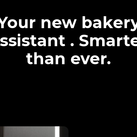
Your new baker
ssistant . Smart
than ever.