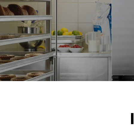
DAHİL DEĞİ
*
Kwh cinsinden tüketim ve co2
kWh tükatim
emisyonları
15,4 kWh/
Haftalık tem
tahmini değer
1 kısa temi