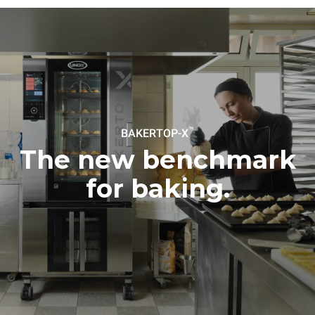
Gas Protocol
Sobanın günlük kullanımı
Haftalık temizlik programı
varsayıldığında tahmini değer
kullanımı varsayımıyla tahmini
(yılda 300 gün):
değer (yılda 42 hafta):
6 küçük porsiyon kızarmış
1 uzun temizlik programı
tavuk (fırın yükü: %20)
1 orta temizlik programı
1 fırın dolusu patates
kızartması
3 fırın dolusu buharla
pişirilmiş yemek
™
BAKERTOP-X
180 °C'de 2 saat fırını boşta
tutma
The new benchmark
for baking.