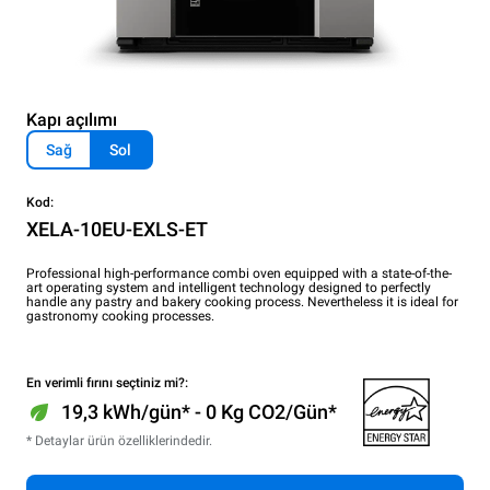
Kapı açılımı
Sağ
Sol
Kod:
XELA-10EU-EXLS-ET
Professional high-performance combi oven equipped with a state-of-the-
art operating system and intelligent technology designed to perfectly
handle any pastry and bakery cooking process. Nevertheless it is ideal for
gastronomy cooking processes.
En verimli fırını seçtiniz mi?:
19,3 kWh/gün* - 0 Kg CO2/Gün*
* Detaylar ürün özelliklerindedir.