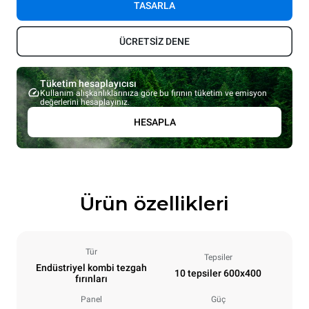
TASARLA
ÜCRETSİZ DENE
Tüketim hesaplayıcısı
Kullanım alışkanlıklarınıza göre bu fırının tüketim ve emisyon
değerlerini hesaplayınız.
HESAPLA
Ürün özellikleri
Tür
Tepsiler
Endüstriyel kombi tezgah
10 tepsiler 600x400
fırınları
Panel
Güç