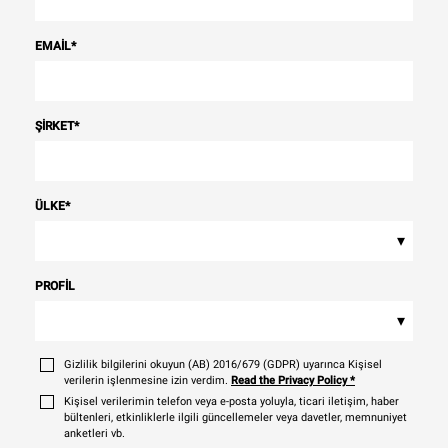
EMAIL
*
ŞIRKET
*
ÜLKE
*
▾
PROFIL
▾
Gizlilik bilgilerini okuyun (AB) 2016/679 (GDPR) uyarınca Kişisel
verilerin işlenmesine izin verdim.
Read the Privacy Policy
*
Kişisel verilerimin telefon veya e-posta yoluyla, ticari iletişim, haber
bültenleri, etkinliklerle ilgili güncellemeler veya davetler, memnuniyet
anketleri vb.