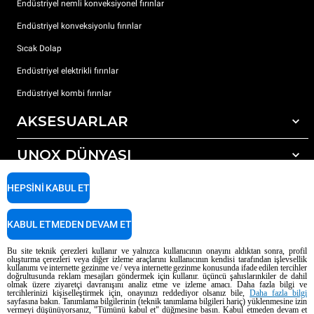
Endüstriyel nemli konveksiyonel fırınlar
Endüstriyel konveksiyonlu fırınlar
Sıcak Dolap
Endüstriyel elektrikli fırınlar
Endüstriyel kombi fırınlar
AKSESUARLAR
UNOX DÜNYASI
Tüm aksesuarlar
Otomatik yıkama için deterjanlar
DESTEK
HEPSINI KABUL ET
Dünyadaki ofislerimizx
Elle yıkama için deterjanlar
Reçine filtrelerle su arıtma
Unox garanti
KABUL ETMEDEN DEVAM ET
Ters ozmoz su arıtma
Bayi Bulucu
Bu site teknik çerezleri kullanır ve yalnızca kullanıcının onayını aldıktan sonra, profil
oluşturma çerezleri veya diğer izleme araçlarını kullanıcının kendisi tarafından işlevsellik
Servis Bulucu
kullanımı ve internette gezinme ve / veya internette gezinme konusunda ifade edilen tercihler
doğrultusunda reklam mesajları göndermek için kullanır. üçüncü şahıslarınkiler de dahil
AI Content Disclaimer
Privacy policy
Cookie policy
olmak üzere ziyaretçi davranışını analiz etme ve izleme amacı. Daha fazla bilgi ve
tercihlerinizi kişiselleştirmek için, onayınızı reddediyor olsanız bile,
Daha fazla bilgi
Telif Hakkı 2026 UNOX SpA Tüm hakları saklıdır. Reg. Imp. Padova n °
sayfasına bakın. Tanımlama bilgilerinin (teknik tanımlama bilgileri hariç) yüklenmesine izin
04230750285 - REA Padova 372835 - Dünya Topluluğu 5.000.000 € iv - P.IVA
vermeyi düşünüyorsanız, "Tümünü kabul et" düğmesine basın. Kabul etmeden devam et