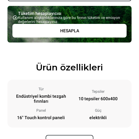
Tüketim hesaplayıcısı
Kullanım alışkanlıklarınıza göre bu fırının tüketim ve emisyon
değerlerini hesaplayınız.
HESAPLA
Ürün özellikleri
Tür
Tepsiler
Endüstriyel kombi tezgah
10 tepsiler 600x400
fırınları
Panel
Güç
16" Touch kontrol paneli
elektrikli