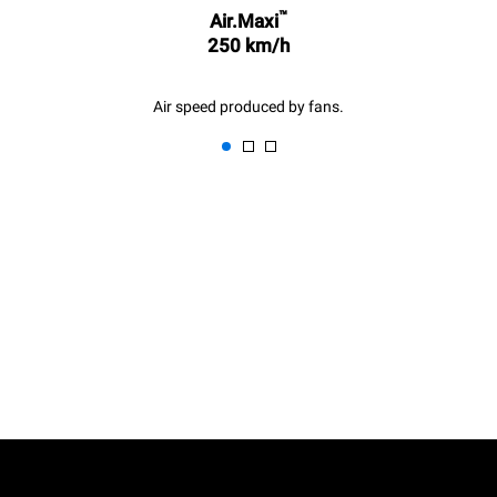
™
6 küçük porsiyon kızarmış
1 uzun temizlik programı
Air.Maxi
tavuk (fırın yükü: %20)
1 orta temizlik programı
250 km/h
1 fırın dolusu patates
kızartması
3 fırın dolusu buharla
pişirilmiş yemek
Air speed produced by fans.
180 °C'de 2 saat fırını boşta
tutma