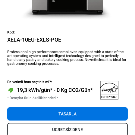
Kod:
XELA-10EU-EXLS-POE
Professional high-performance combi oven equipped with a state-of-the-
art operating system and intelligent technology designed to perfectly
handle any pastry and bakery cooking process. Nevertheless it is ideal for
gastronomy cooking processes.
En verimli fırını seçtiniz mi?:
19,3 kWh/gün* - 0 Kg CO2/Gün*
* Detaylar ürün özelliklerindedir.
TASARLA
ÜCRETSİZ DENE