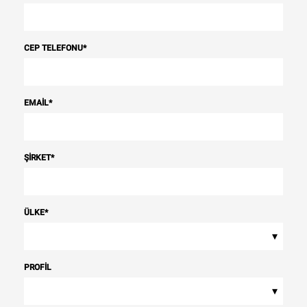
CEP TELEFONU
*
EMAIL
*
ŞIRKET
*
ÜLKE
*
▾
PROFIL
▾