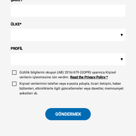
ÜLKE
*
▾
PROFIL
▾
Gizlilik bilgilerini okuyun (AB) 2016/679 (GDPR) uyarınca Kişisel
verilerin işlenmesine izin verdim.
Read the Privacy Policy
*
Kişisel verilerimin telefon veya e-posta yoluyla, ticari iletişim, haber
bültenleri, etkinliklerle ilgili güncellemeler veya davetler, memnuniyet
anketleri vb.
GÖNDERMEK