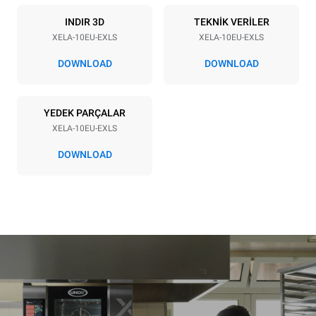
Frekans
Fiş tipi
50 / 60 Hz
DAHİL DEĞİLDİR
INDIR 3D
TEKNİK VERİLER
XELA-10EU-EXLS
XELA-10EU-EXLS
DOWNLOAD
DOWNLOAD
*
Kwh cinsinden tüketim ve co2 emisyonları
kWh tükatimi
CO2 emilimi
YEDEK PARÇALAR
19,3 kWh/gün
0 Kg CO2/Gün
Tahmin sadece fırın
XELA-10EU-EXLS
tarafından üretilen
doğrudan emisyonları
DOWNLOAD
içerir. Dolaylı emisyonlar,
bağlı olduğu şebeke enerji
karışımına bağlıdır;
sonuncusu, yenilenebilir
kaynaklardan üretilen
enerji satın alarak ortadan
kaldırılabilir.
Greenhouse
Gas Protocol
Sobanın günlük kullanımı
Haftalık temizlik programı
varsayıldığında tahmini değer
kullanımı varsayımıyla tahmini
(yılda 300 gün):
değer (yılda 42 hafta):
6 küçük porsiyon kızarmış
1 uzun temizlik programı
tavuk (fırın yükü: %20)
1 orta temizlik programı