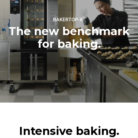
1 fırın dolusu patates
kızartması
3 fırın dolusu buharla
pişirilmiş yemek
™
BAKERTOP-X
180 °C'de 2 saat fırını boşta
tutma
The new benchmark
for baking.
Intensive baking.