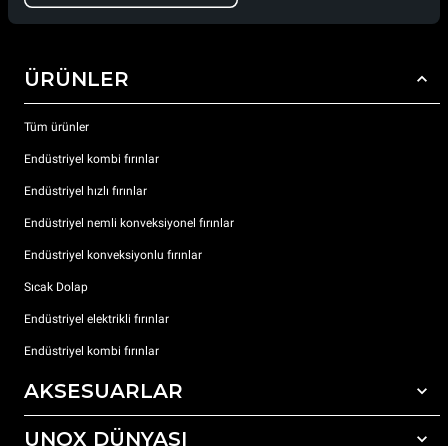
ÜRÜNLER
Tüm ürünler
Endüstriyel kombi fırınlar
Endüstriyel hızlı fırınlar
Endüstriyel nemli konveksiyonel fırınlar
Endüstriyel konveksiyonlu fırınlar
Sıcak Dolap
Endüstriyel elektrikli fırınlar
Endüstriyel kombi fırınlar
AKSESUARLAR
UNOX DÜNYASI
Tüm aksesuarlar