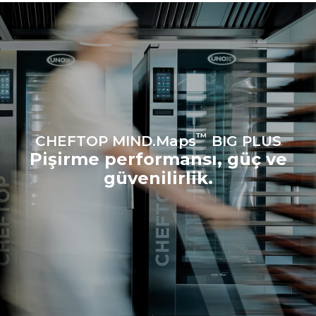
Gas Protocol
Fırının günlük kullanımı
Haftalık temizlik programı
varsayımıyla tahmini değer
kullanımı varsayımıyla tahmini
(yılda 365 gün)
değer (yılda 52 hafta):
6 fırın dolusu kızarmış
7 uzun temizlik programı
tavuk
6 fırın dolusu buharla
pişirilmiş yemek
™
CHEFTOP MIND.Maps
BIG PLUS
Pişirme performansı, güç ve
güvenilirlik.