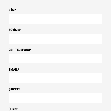
İSIM
*
SOYISIM
*
CEP TELEFONU
*
EMAIL
*
ŞIRKET
*
ÜLKE
*