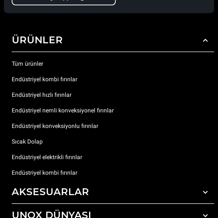
ÜRÜNLER
Tüm ürünler
Endüstriyel kombi fırınlar
Endüstriyel hızlı fırınlar
Endüstriyel nemli konveksiyonel fırınlar
Endüstriyel konveksiyonlu fırınlar
Sıcak Dolap
Endüstriyel elektrikli fırınlar
Endüstriyel kombi fırınlar
AKSESUARLAR
UNOX DÜNYASI
Tüm aksesuarlar