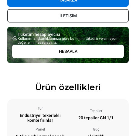
TASARLA
İLETİŞİM
Tüketim hesaplayıcısı
Kullanım alışkanlıklarınıza göre bu fırının tüketim ve emisyon
değerlerini hesaplayınız.
HESAPLA
Ürün özellikleri
Tür
Tepsiler
Endüstriyel tekerlekli
20 tepsiler GN 1/1
kombi fırınlar
Panel
Güç