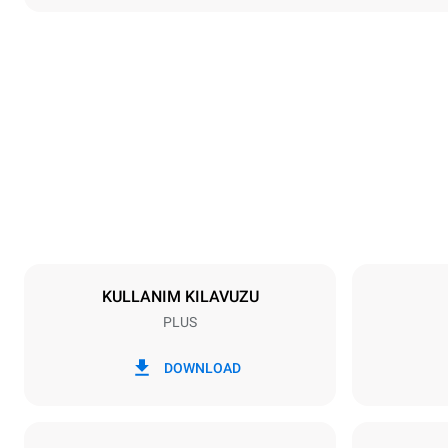
Boyutlar
En
892 mm
Ağırlık
309 kg
Tepsi özellikleri
Tepsi sayısı
20
KULLANIM KILAVUZU
PLUS
Güç
Voltaj
220-240V 1
DOWNLOAD
Nominal gaz 
48