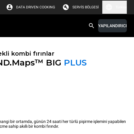
DATA DRIVEN COOKING
SERVIS BÖLGESI
Türkiye
YAPILANDIRICI
kli kombi fırınlar
ND.Maps™ BIG
PLUS
i bir ortamda, günün 24 saati her türlü pişirme işlemini yapabilen
me sahip akıllı bir kombi fırındır.