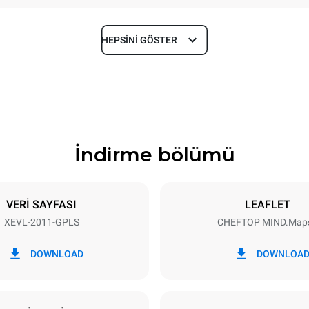
HEPSINI GÖSTER
Derinlik
925 mm
İndirme bölümü
Tepsi boyutu
GN 1/1
VERİ SAYFASI
LEAFLET
XEVL-2011-GPLS
CHEFTOP MIND.Map
Elektrik gücü
N~
2,5 kW
DOWNLOAD
DOWNLOA
gücü maks.
Fiş tipi
Schuko | ✓