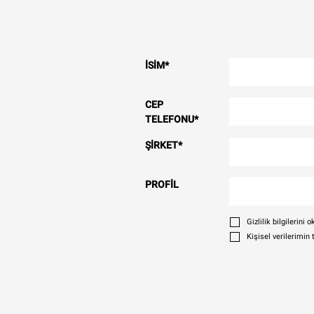
İSIM
*
CEP
TELEFONU
*
ŞIRKET
*
PROFIL
Gizlilik bilgilerin
Kişisel verilerimin 