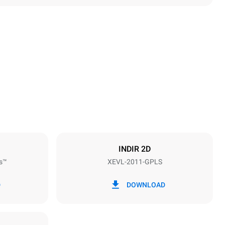
Yükseklik
1875 mm
Tepsi aralığı
67 mm
INDIR 2D
s™
XEVL-2011-GPLS
Frekans
50 / 60 Hz
D
DOWNLOAD