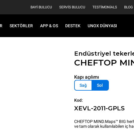
BAYI BULUCU
SERVIS BULUCU
TESTIMONIALS
BLOG
R
SEKTÖRLER
APP & OS
DESTEK
UNOX DÜNYASI
Endüstriyel tekerle
CHEFTOP MI
Kapı açılımı
Sağ
Sol
Kod:
XEVL-2011-GPLS
CHEFTOP MIND.Maps™ BIG herhang
ve tam olarak kullanılabilen iç hac