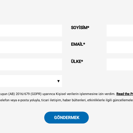
SOYISIM
*
EMAIL
*
ÜLKE
*
▾
i okuyun (AB) 2016/679 (GDPR) uyarınca Kişisel verilerin işlenmesine izin verdim.
Read the Pr
telefon veya e-posta yoluyla, ticari iletişim, haber bültenleri, etkinliklerle ilgili güncelleme
GÖNDERMEK