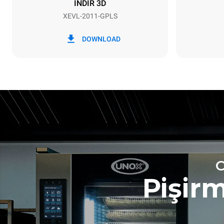
INDIR 3D
XEVL-2011-GPLS
*
Kwh cinsinden tüketim ve co2
kWh tükatim
emisyonları
DOWNLOAD
201,1 kWh
Haftalık tem
Pişir
tahmini değer
7 uzun tem