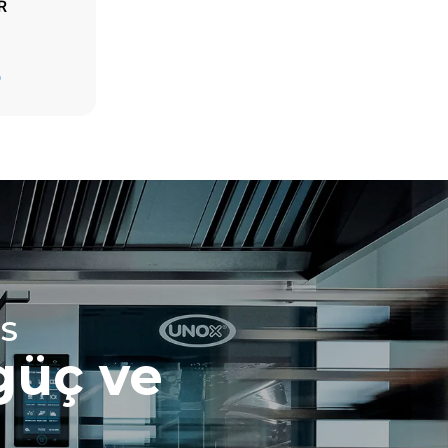
R
Fırının günlük kullanımı varsayımıyla tahmini
değer (yılda 365 gün)
D
6 fırın dolusu kızarmış tavuk
6 fırın dolusu buharla pişirilmiş yemek
ndan
nları
inden
lar sıfıra
ları bağlı
ımına
ardan
tercih ederek
 tedariğine
aplamak için
otocol
S
güç ve