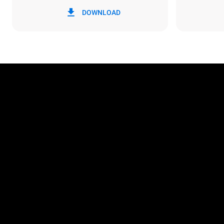
*
Kwh cinsinden tüketim ve co2
kWh tükatim
emisyonları
DOWNLOAD
86,4 kWh/