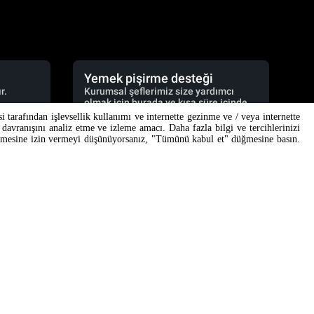
Yemek pişirme desteği
r.
Kurumsal şeflerimiz size yardımcı
olmak için burada ve kısa süre içinde
yanıt verecekler.
si tarafından işlevsellik kullanımı ve internette gezinme ve / veya internette
davranışını analiz etme ve izleme amacı. Daha fazla bilgi ve tercihlerinizi
cooking.support@unox.com
lenmesine izin vermeyi düşünüyorsanız, "Tümünü kabul et" düğmesine basın.
DESTEK
Unox garanti
Bayi Bulucu
Servis Bulucu