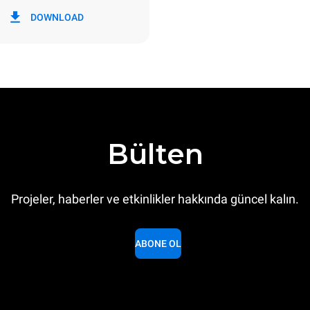
i
CO2 emilimi
DOWNLOAD
gün
0 Kg CO2/Gün
Tahmin sadece fırın tarafından
doğrudan emisyonları içerir. Do
emisyonlar, bağlı olduğu şebek
karışımına bağlıdır; sonuncusu
yenilenebilir kaynaklardan üret
satın alarak ortadan kaldırılabil
Bülten
Projeler, haberler ve etkinlikler hakkında güncel kalın.
ABONE OL