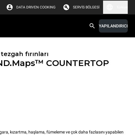
DATA DRIVEN COOKING
SERVIS BÖLGESI
Türkiye
YAPILANDIRICI
tezgah fırınları
ND.Maps™ COUNTERTOP
a, kızartma, haşlama, fümeleme ve çok daha fazlasını yapabilen