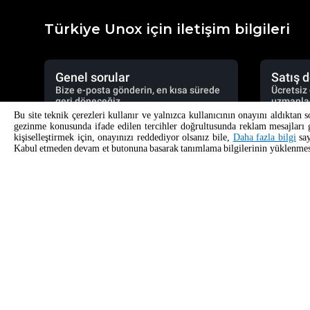
Türkiye Unox için iletişim bilgileri
Genel sorular
Satış 
Bize e-posta gönderin, en kısa sürede
Ücretsiz
geri döneceğiz.
uzmanlar
Bu site teknik çerezleri kullanır ve yalnızca kullanıcının onayını aldıktan s
gezinme konusunda ifade edilen tercihler doğrultusunda reklam mesajları gö
info.turkiye@unox.com
+9
kişiselleştirmek için, onayınızı reddediyor olsanız bile,
Daha fazla bilgi
say
Kabul etmeden devam et butonuna basarak tanımlama bilgilerinin yüklenmesi
ÜRÜNLER
AKSESUA
Tüm ürünler
Tüm aksesuar
Endüstriyel kombi fırınlar
Otomatik yıka
Endüstriyel hızlı fırınlar
Elle yıkama i
Endüstriyel nemli konveksiyonel fırınlar
Reçine filtrel
Endüstriyel konveksiyonlu fırınlar
Ters ozmoz s