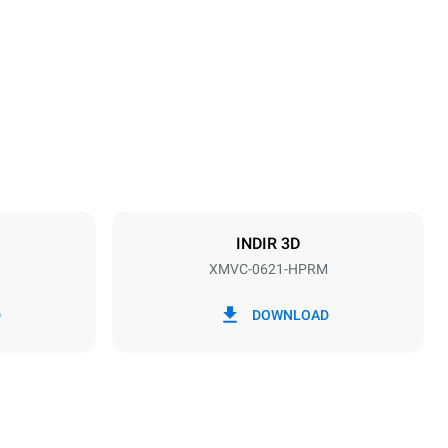
Yükseklik
842 mm
Tepsi aralığı
77 mm
INDIR 3D
XMVC-0621-HPRM
Frekans
60 Hz
D
DOWNLOAD