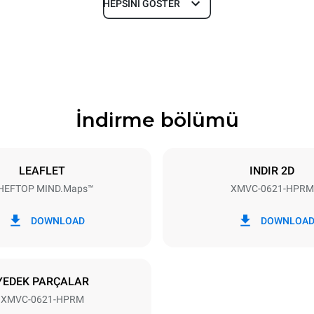
HEPSINI GÖSTER
Derinlik
1145 mm
İndirme bölümü
Tepsi boyutu
GN 2/1
LEAFLET
INDIR 2D
HEFTOP MIND.Maps™
XMVC-0621-HPRM
Elektrik gücü
40V 3~
18-21,8 kW
DOWNLOAD
DOWNLOA
LDİR
YEDEK PARÇALAR
XMVC-0621-HPRM