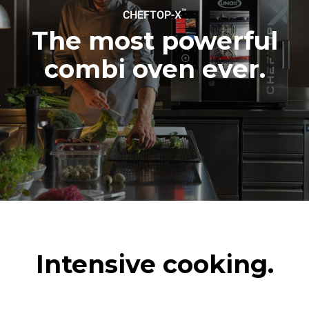
Sobanın günlük kullanımı
Haftalık temizlik programı
™
varsayıldığında tahmini değer
CHEFTOP-X
kullanımı varsayımıyla tahmini
(yılda 300 gün):
değer (yılda 42 hafta):
The most powerful
6 küçük porsiyon kızarmış
1 uzun temizlik programı
tavuk (fırın yükü: %20)
1 orta temizlik programı
combi oven ever.
1 fırın dolusu patates
kızartması
3 fırın dolusu buharla
pişirilmiş yemek
180 °C'de 2 saat fırını boşta
tutma
Intensive cooking.