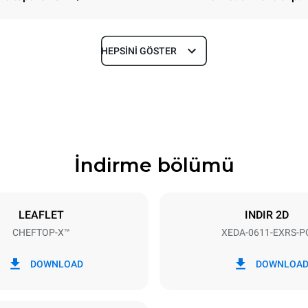
HEPSINI GÖSTER
Derinlik
841 mm
İndirme bölümü
Tepsi boyutu
GN 1/1
LEAFLET
INDIR 2D
CHEFTOP-X™
XEDA-0611-EXRS-P
Elektrik gücü
~ / 220-240V 3~ / 220-240V
11,6 kW
DOWNLOAD
DOWNLOA