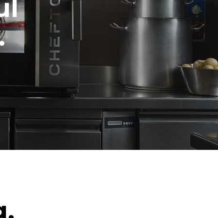
ul
.
g.