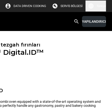
DATA DRIVEN COOKING
SERVIS BÖLGESI
Türkiye
YAPILANDIRICI
tezgah fırınları
™
Digital.ID™
O
ombi oven equipped with a state-of-the-art operating system and
 to perfectly handle any gastronomy, pastry and bakery cooking