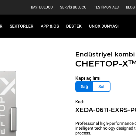
BAYI BULUCU
SERVIS BULUCU
TESTIMONIALS
BLOG
R
SEKTÖRLER
APP & OS
DESTEK
UNOX DÜNYASI
Endüstriyel kombi 
CHEFTOP-X
Kapı açılımı
Sağ
Sol
Kod:
XEDA-0611-EXRS-P
Professional high-performance c
intelligent technology designed
process.