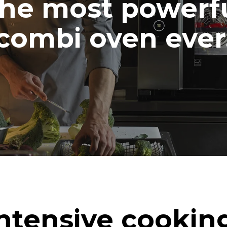
he most powerf
combi oven ever
ntensive cookin