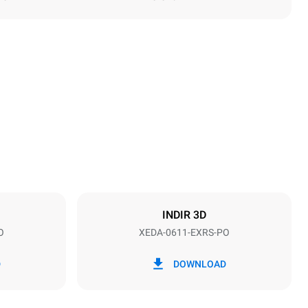
Yükseklik
789 mm
Tepsi aralığı
67 mm
INDIR 3D
O
XEDA-0611-EXRS-PO
Frekans
50 / 60 Hz
D
DOWNLOAD