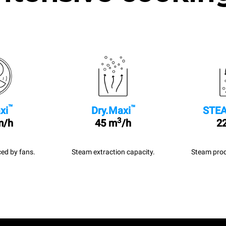
™
™
xi
Dry.Maxi
STEA
3
m/h
45 m
/h
22
ed by fans.
Steam extraction capacity.
Steam prod