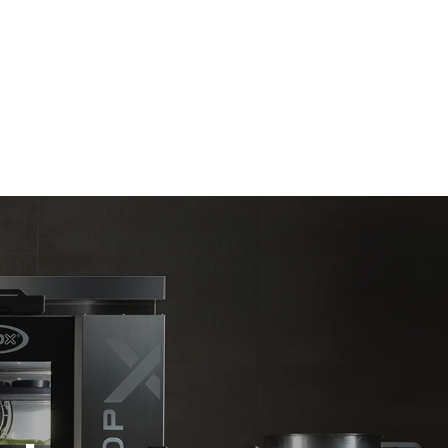
Sobanın günlük kullanımı varsayıldığında tahmini
değer (yılda 300 gün):
6 küçük porsiyon kızarmış tavuk (fırın
yükü: %20)
 üretilen
1 fırın dolusu patates kızartması
laylı
3 fırın dolusu buharla pişirilmiş yemek
e enerji
180 °C'de 2 saat fırını boşta tutma
,
ilen enerji
ir.