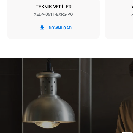
DAHİL DEĞİ
TEKNİK VERİLER
XEDA-0611-EXRS-PO
*
Kwh cinsinden tüketim ve co2
kWh tükatim
DOWNLOAD
emisyonları
27,4 kWh/
Haftalık tem
tahmini değer
1 uzun tem
1 orta temi