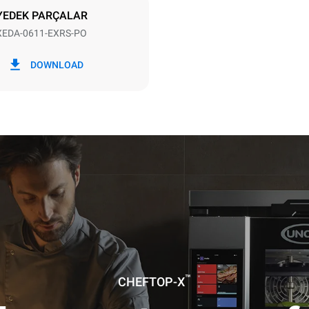
LDİR
YEDEK PARÇALAR
XEDA-0611-EXRS-PO
i
CO2 emilimi
DOWNLOAD
gün
0 Kg CO2/Gün
Tahmin sadece fırın tarafından
doğrudan emisyonları içerir. Do
emisyonlar, bağlı olduğu şebek
karışımına bağlıdır; sonuncusu
yenilenebilir kaynaklardan üret
satın alarak ortadan kaldırılabil
izlik programı kullanımı varsayımıyla
 (yılda 42 hafta):
izlik programı
zlik programı
™
CHEFTOP-X