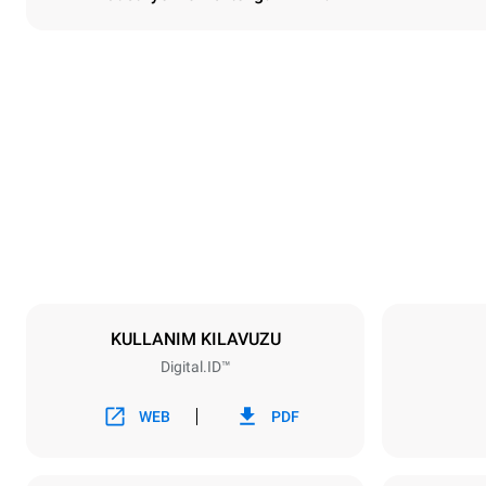
Boyutlar
En
750 mm
Ağırlık
114 kg
Tepsi özellikleri
Tepsi sayısı
6
KULLANIM KILAVUZU
Digital.ID™
Güç
Voltaj
380-415V 3N
WEB
PDF
1~
Fiş tipi