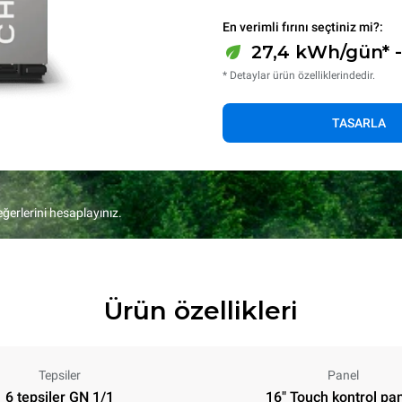
En verimli fırını seçtiniz mi?:
27,4 kWh/gün* 
* Detaylar ürün özelliklerindedir.
TASARLA
eğerlerini hesaplayınız.
Ürün özellikleri
Tepsiler
Panel
6 tepsiler GN 1/1
16" Touch kontrol pan