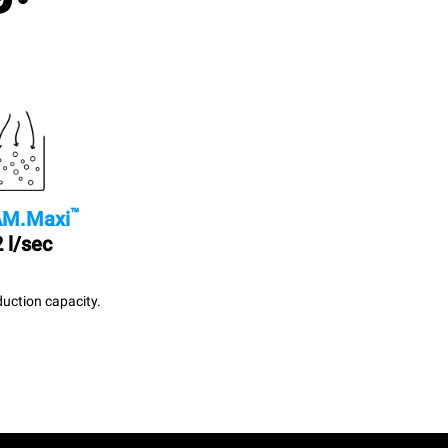
™
M.Maxi
 l/sec
uction capacity.