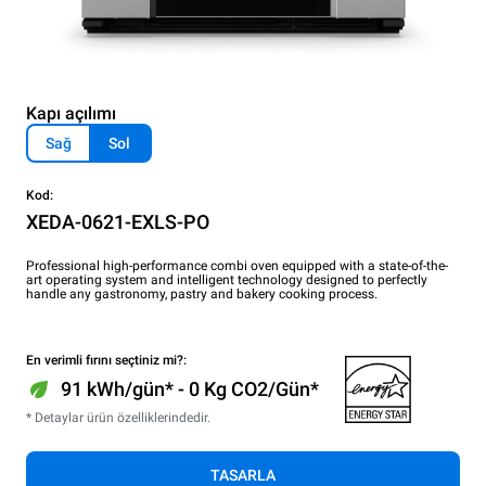
Kapı açılımı
Sağ
Sol
Kod:
XEDA-0621-EXLS-PO
Professional high-performance combi oven equipped with a state-of-the-
art operating system and intelligent technology designed to perfectly
handle any gastronomy, pastry and bakery cooking process.
En verimli fırını seçtiniz mi?:
91 kWh/gün* - 0 Kg CO2/Gün*
* Detaylar ürün özelliklerindedir.
TASARLA