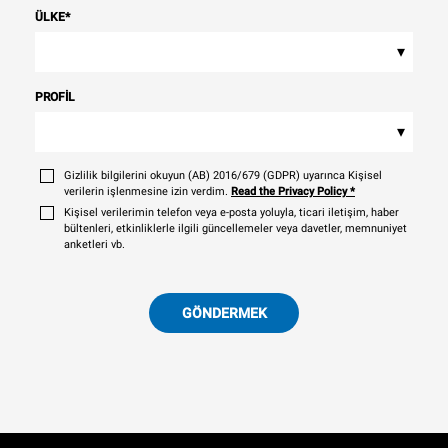
ÜLKE
*
▾
PROFIL
▾
Gizlilik bilgilerini okuyun (AB) 2016/679 (GDPR) uyarınca Kişisel
verilerin işlenmesine izin verdim.
Read the Privacy Policy
*
Kişisel verilerimin telefon veya e-posta yoluyla, ticari iletişim, haber
bültenleri, etkinliklerle ilgili güncellemeler veya davetler, memnuniyet
anketleri vb.
GÖNDERMEK