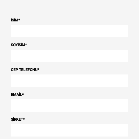
İSIM
*
SOYISIM
*
CEP TELEFONU
*
EMAIL
*
ŞIRKET
*