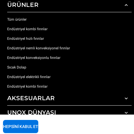
ÜRÜNLER
Tüm ürünler
Endüstriyel kombi fırınlar
Endüstriyel hızlı fırınlar
Endüstriyel nemli konveksiyonel fırınlar
Endüstriyel konveksiyonlu fırınlar
Sıcak Dolap
Endüstriyel elektrikli fırınlar
Endüstriyel kombi fırınlar
AKSESUARLAR
UNOX DÜNYASI
Tüm aksesuarlar
Otomatik yıkama için deterjanlar
DESTEK
HEPSINI KABUL ET
Dünyadaki ofislerimizx
Elle yıkama için deterjanlar