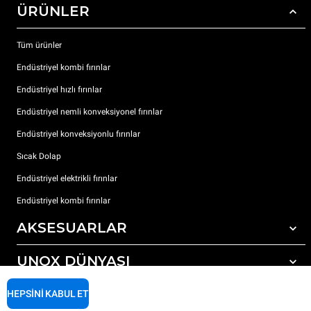
ÜRÜNLER
Tüm ürünler
Endüstriyel kombi fırınlar
Endüstriyel hızlı fırınlar
Endüstriyel nemli konveksiyonel fırınlar
Endüstriyel konveksiyonlu fırınlar
Sıcak Dolap
Endüstriyel elektrikli fırınlar
Endüstriyel kombi fırınlar
AKSESUARLAR
UNOX DÜNYASI
Tüm aksesuarlar
Otomatik yıkama için deterjanlar
DESTEK
HEPSINI KABUL ET
Dünyadaki ofislerimizx
Elle yıkama için deterjanlar