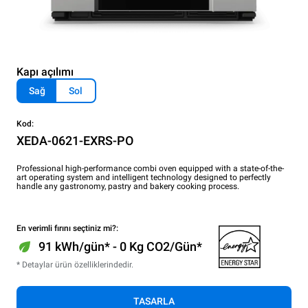
Kapı açılımı
Sağ
Sol
Kod:
XEDA-0621-EXRS-PO
Professional high-performance combi oven equipped with a state-of-the-
art operating system and intelligent technology designed to perfectly
handle any gastronomy, pastry and bakery cooking process.
En verimli fırını seçtiniz mi?:
91 kWh/gün* - 0 Kg CO2/Gün*
* Detaylar ürün özelliklerindedir.
TASARLA