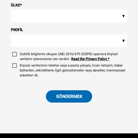
ÜLKE
*
▾
PROFIL
▾
Gizlilik bilgilerini okuyun (AB) 2016/679 (GDPR) uyarınca Kişisel
verilerin işlenmesine izin verdim.
Read the Privacy Policy
*
Kişisel verilerimin telefon veya e-posta yoluyla, ticari iletişim, haber
bültenleri, etkinliklerle ilgili güncellemeler veya davetler, memnuniyet
anketleri vb.
GÖNDERMEK