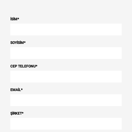
İSIM
*
SOYISIM
*
CEP TELEFONU
*
EMAIL
*
ŞIRKET
*