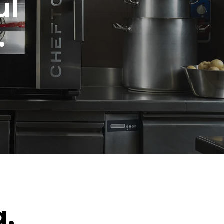
ul
.
g.