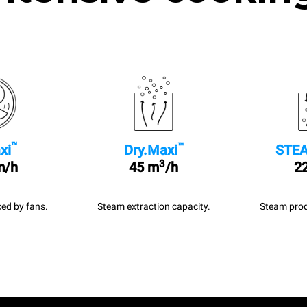
™
™
xi
Dry.Maxi
STEA
3
m/h
45 m
/h
22
ed by fans.
Steam extraction capacity.
Steam prod