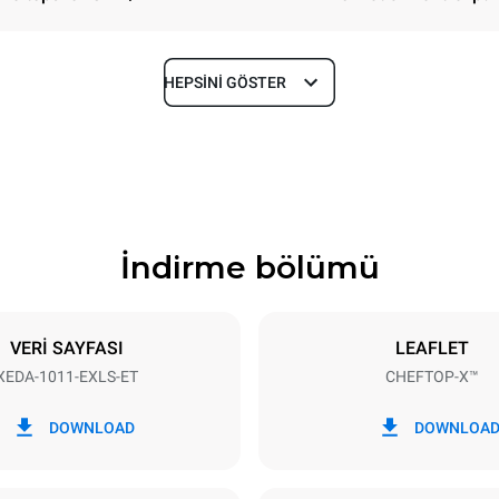
HEPSINI GÖSTER
Derinlik
841 mm
İndirme bölümü
Tepsi boyutu
GN 1/1
VERİ SAYFASI
LEAFLET
XEDA-1011-EXLS-ET
CHEFTOP-X™
Elektrik gücü
N~ / 220-240V 3~
19,6 kW
DOWNLOAD
DOWNLOA
LDİR