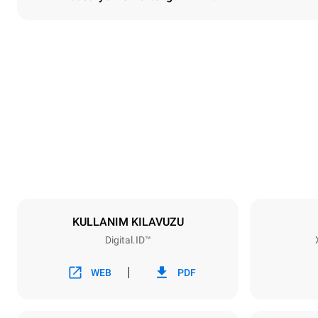
Boyutlar
En
750 mm
Ağırlık
132 kg
Tepsi özellikleri
Tepsi sayısı
10
KULLANIM KILAVUZU
Digital.ID™
Güç
Voltaj
380-415V 3
WEB
PDF
Fiş tipi
DAHİL DEĞİ