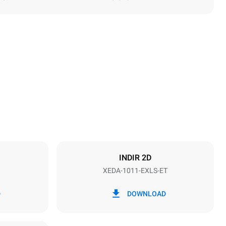
Yükseklik
1069 mm
Tepsi aralığı
67 mm
INDIR 2D
XEDA-1011-EXLS-ET
Frekans
50 / 60 Hz
D
DOWNLOAD