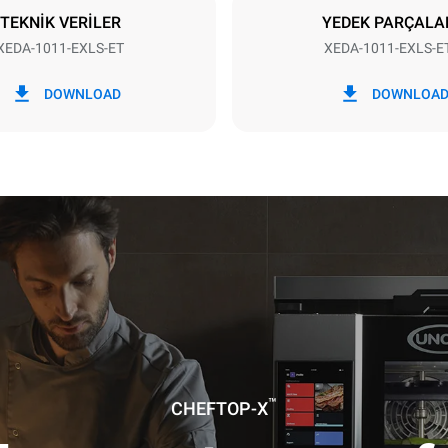
TEKNİK VERİLER
YEDEK PARÇALA
XEDA-1011-EXLS-ET
XEDA-1011-EXLS-E
i
CO2 emilimi
DOWNLOAD
DOWNLOA
gün
0 Kg CO2/Gün
Tahmin sadece fırın tarafından
doğrudan emisyonları içerir. Do
emisyonlar, bağlı olduğu şebek
karışımına bağlıdır; sonuncusu
yenilenebilir kaynaklardan üret
satın alarak ortadan kaldırılabil
izlik programı kullanımı varsayımıyla
 (yılda 42 hafta):
izlik programı
zlik programı
™
CHEFTOP-X