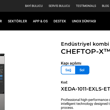
BAYI BULUCU
SERVIS BULUCU
TESTIMONIALS
BLOG
R
SEKTÖRLER
APP & OS
DESTEK
UNOX DÜNYASI
Endüstriyel kombi 
CHEFTOP-X
Kapı açılımı
Sağ
Sol
Kod:
XEDA-1011-EXLS-E
Professional high-performance c
intelligent technology designed
process.