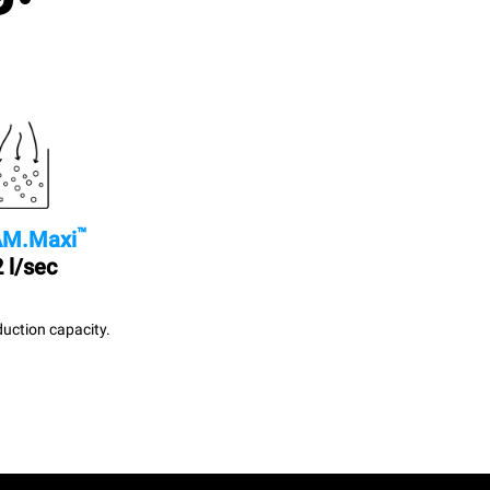
™
M.Maxi
 l/sec
uction capacity.