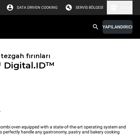
DATA DRIVEN COOKING
SERVIS BÖLGESI
Türkiye
YAPILANDIRICI
tezgah fırınları
™
Digital.ID™
T
ombi oven equipped with a state-of-the-art operating system and
 to perfectly handle any gastronomy, pastry and bakery cooking