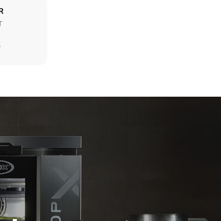
R
T
Sobanın günlük kullanımı varsayıldığında tahmini
değer (yılda 300 gün):
D
6 küçük porsiyon kızarmış tavuk (fırın
yükü: %20)
 üretilen
1 fırın dolusu patates kızartması
laylı
3 fırın dolusu buharla pişirilmiş yemek
e enerji
180 °C'de 2 saat fırını boşta tutma
,
ilen enerji
ir.