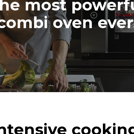
he most powerf
combi oven ever
ntensive cookin