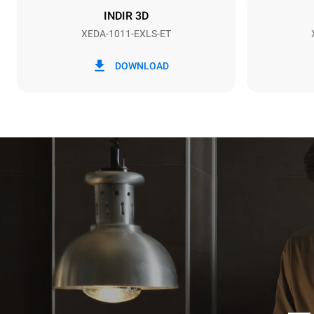
INDIR 3D
XEDA-1011-EXLS-ET
*
Kwh cinsinden tüketim ve co2
kWh tükatim
emisyonları
DOWNLOAD
38,8 kWh/
Haftalık tem
tahmini değer
1 uzun tem
1 orta temi