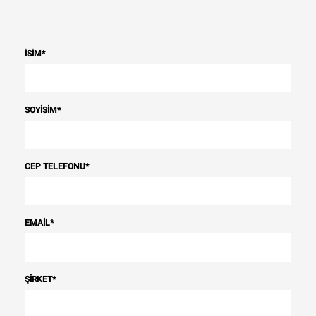
İSIM
*
SOYISIM
*
CEP TELEFONU
*
EMAIL
*
ŞIRKET
*