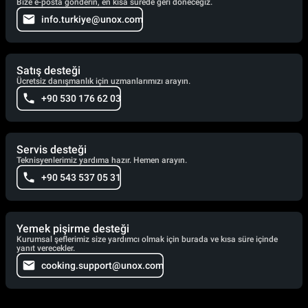
Bize e-posta gönderin, en kısa sürede geri döneceğiz.
info.turkiye@unox.com
Satış desteği
Ücretsiz danışmanlık için uzmanlarımızı arayın.
+90 530 176 62 03
Servis desteği
Teknisyenlerimiz yardıma hazır. Hemen arayın.
+90 543 537 05 31
Yemek pişirme desteği
Kurumsal şeflerimiz size yardımcı olmak için burada ve kısa süre içinde
yanıt verecekler.
cooking.support@unox.com