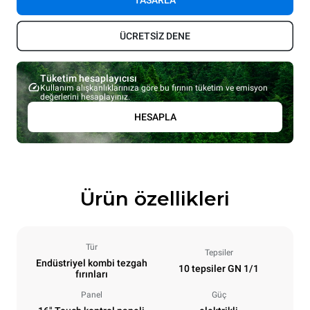
TASARLA
ÜCRETSİZ DENE
Tüketim hesaplayıcısı
Kullanım alışkanlıklarınıza göre bu fırının tüketim ve emisyon
değerlerini hesaplayınız.
HESAPLA
Ürün özellikleri
Tür
Tepsiler
Endüstriyel kombi tezgah
10 tepsiler GN 1/1
fırınları
Panel
Güç