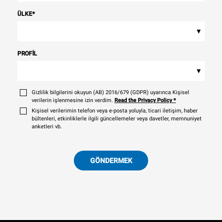
ÜLKE
*
▾
PROFIL
▾
Gizlilik bilgilerini okuyun (AB) 2016/679 (GDPR) uyarınca Kişisel
verilerin işlenmesine izin verdim.
Read the Privacy Policy
*
Kişisel verilerimin telefon veya e-posta yoluyla, ticari iletişim, haber
bültenleri, etkinliklerle ilgili güncellemeler veya davetler, memnuniyet
anketleri vb.
GÖNDERMEK