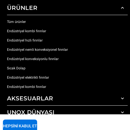
ÜRÜNLER
Tüm ürünler
Endüstriyel kombi fırınlar
Endüstriyel hızlı fırınlar
Endüstriyel nemli konveksiyonel fırınlar
Endüstriyel konveksiyonlu fırınlar
Sıcak Dolap
Endüstriyel elektrikli fırınlar
Endüstriyel kombi fırınlar
AKSESUARLAR
UNOX DÜNYASI
Tüm aksesuarlar
Otomatik yıkama için deterjanlar
DESTEK
HEPSINI KABUL ET
Dünyadaki ofislerimizx