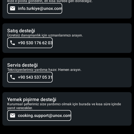
Bize e-posta gönderin, en kısa sürede geri döneceğiz.
info.turkiye@unox.com
Satış desteği
Ücretsiz danışmanlık için uzmanlarımızı arayın.
+90 530 176 62 03
Servis desteği
Teknisyenlerimiz yardıma hazır. Hemen arayın.
+90 543 537 05 31
Yemek pişirme desteği
Kurumsal şeflerimiz size yardımcı olmak için burada ve kısa süre içinde
yanıt verecekler.
cooking.support@unox.com