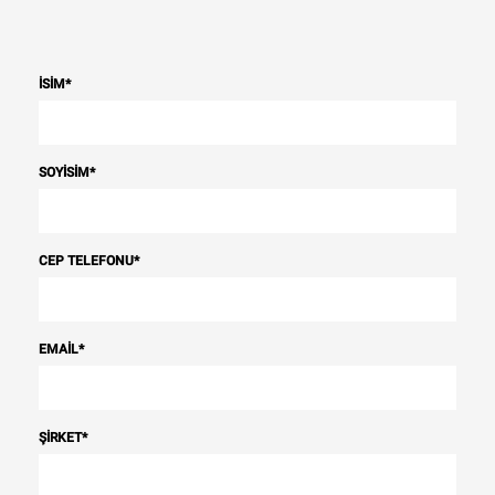
İSIM
*
SOYISIM
*
CEP TELEFONU
*
EMAIL
*
ŞIRKET
*