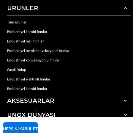
ÜRÜNLER
Tüm ürünler
Endüstriyel kombi fırınlar
Endüstriyel hızlı fırınlar
Endüstriyel nemli konveksiyonel fırınlar
Endüstriyel konveksiyonlu fırınlar
Sıcak Dolap
Endüstriyel elektrikli fırınlar
Endüstriyel kombi fırınlar
AKSESUARLAR
UNOX DÜNYASI
Tüm aksesuarlar
Otomatik yıkama için deterjanlar
DESTEK
HEPSINI KABUL ET
Dünyadaki ofislerimizx