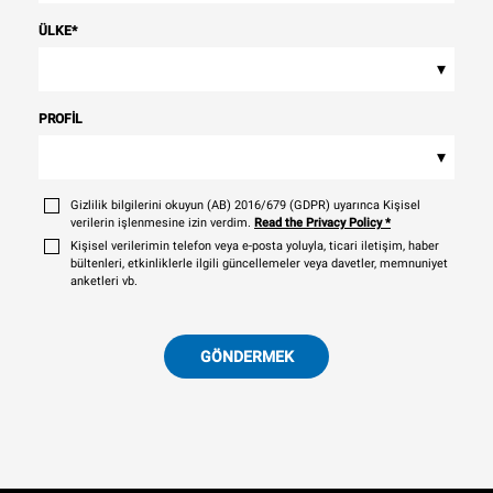
ÜLKE
*
▾
PROFIL
▾
Gizlilik bilgilerini okuyun (AB) 2016/679 (GDPR) uyarınca Kişisel
verilerin işlenmesine izin verdim.
Read the Privacy Policy
*
Kişisel verilerimin telefon veya e-posta yoluyla, ticari iletişim, haber
bültenleri, etkinliklerle ilgili güncellemeler veya davetler, memnuniyet
anketleri vb.
GÖNDERMEK