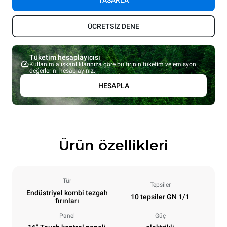
TASARLA
ÜCRETSİZ DENE
Tüketim hesaplayıcısı
Kullanım alışkanlıklarınıza göre bu fırının tüketim ve emisyon
değerlerini hesaplayınız.
HESAPLA
Ürün özellikleri
Tür
Tepsiler
Endüstriyel kombi tezgah
10 tepsiler GN 1/1
fırınları
Panel
Güç