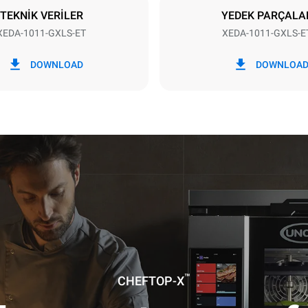
TEKNİK VERİLER
YEDEK PARÇALA
XEDA-1011-GXLS-ET
XEDA-1011-GXLS-E
i
CO2 emilimi
DOWNLOAD
DOWNLOA
gün
8,8 Kg CO2/Gün
Tahmin yalnızca gaz yanması
kaynaklanan doğrudan emisyo
içermektedir. Elektrik tüketim
kaynaklanan doğrudan emisyon
eşittir. Dolaylı elektrik emisyon
olduğu şebekenin enerji karış
bağlıdır; yenilenebilir kaynakl
üretilen enerjiyi satın almayı 
bunlar geçersiz kılınabilir. Gaz
ilişkin dolaylı emisyonları hes
hiçbir veri mevcut değildir.
Kaynaklar:
Greenhouse Gas Pr
izlik programı kullanımı varsayımıyla
 (yılda 42 hafta):
™
izlik programı
CHEFTOP-X
zlik programı