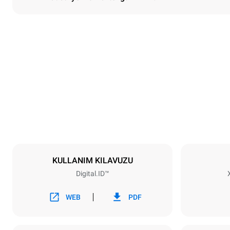
Boyutlar
En
750 mm
Ağırlık
151 kg
Tepsi özellikleri
Tepsi sayısı
10
KULLANIM KILAVUZU
Digital.ID™
Güç
Voltaj
220-240V 1
WEB
PDF
Nominal gaz 
25