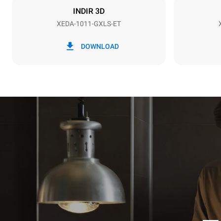
INDIR 3D
XEDA-1011-GXLS-ET
*
Kwh cinsinden tüketim ve co2
kWh tükatim
emisyonları
DOWNLOAD
48,4 kWh/
Haftalık tem
tahmini değer
1 uzun tem
1 orta temi