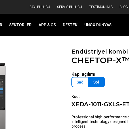
BAYI BULUCU
SERVIS BULUCU
TESTIMONIALS
BLOG
R
SEKTÖRLER
APP & OS
DESTEK
UNOX DÜNYASI
Endüstriyel kombi 
CHEFTOP-X
Kapı açılımı
Sağ
Sol
Kod:
XEDA-1011-GXLS-E
Professional high-performance c
intelligent technology designed
process.