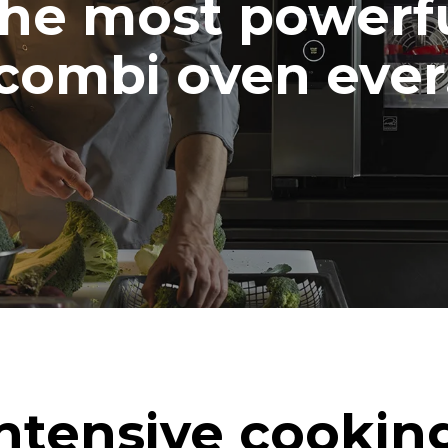
he most powerf
combi oven ever
ntensive cookin