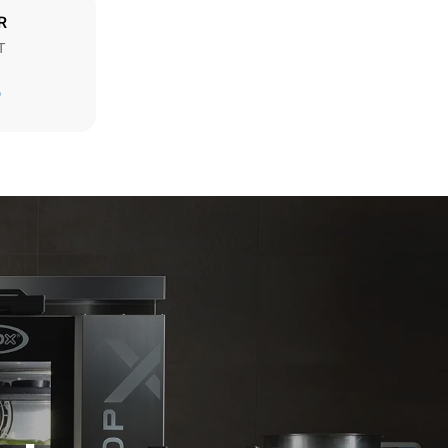
R
T
Sobanın günlük kullanımı varsayıldığında tahmini
değer (yılda 300 gün):
D
6 küçük porsiyon kızarmış tavuk (fırın
yükü: %20)
ndan
1 fırın dolusu patates kızartması
nları
3 fırın dolusu buharla pişirilmiş yemek
inden
180 °C'de 2 saat fırını boşta tutma
lar sıfıra
ları bağlı
ımına
ardan
tercih ederek
 tedariğine
aplamak için
otocol