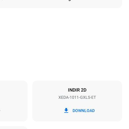
Yükseklik
1069 mm
Tepsi aralığı
67 mm
INDIR 2D
XEDA-1011-GXLS-ET
Frekans
50 / 60 Hz
D
DOWNLOAD