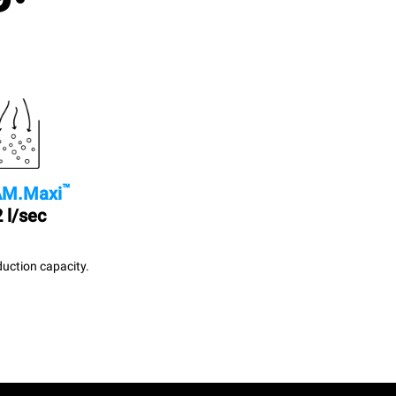
™
M.Maxi
 l/sec
uction capacity.