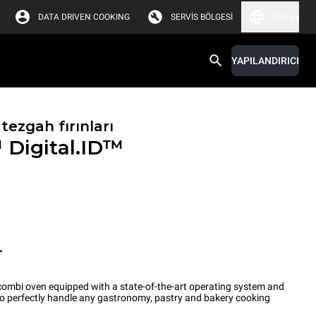
DATA DRIVEN COOKING
SERVIS BÖLGESI
Türkiye
YAPILANDIRICI
tezgah fırınları
™
Digital.ID™
T
ombi oven equipped with a state-of-the-art operating system and
 to perfectly handle any gastronomy, pastry and bakery cooking