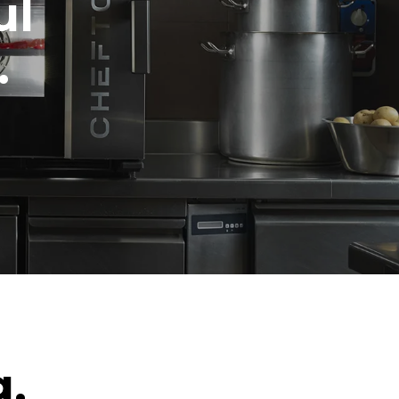
ul
.
g.