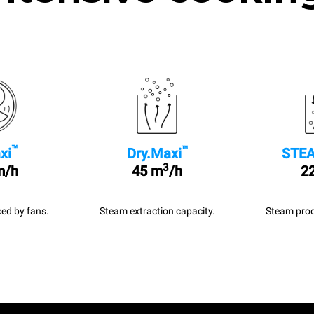
™
™
xi
Dry.Maxi
STEA
3
m/h
45 m
/h
22
ed by fans.
Steam extraction capacity.
Steam prod