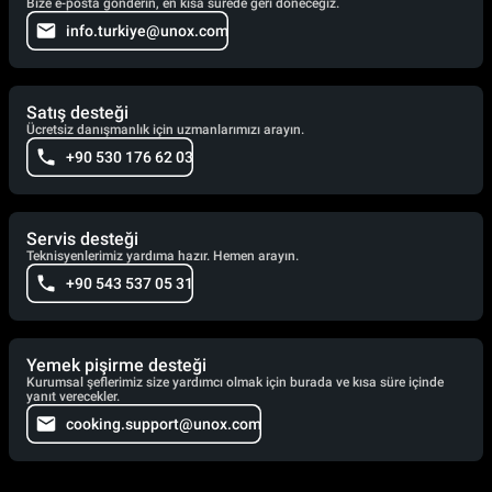
Bize e-posta gönderin, en kısa sürede geri döneceğiz.
info.turkiye@unox.com
Satış desteği
Ücretsiz danışmanlık için uzmanlarımızı arayın.
+90 530 176 62 03
Servis desteği
Teknisyenlerimiz yardıma hazır. Hemen arayın.
+90 543 537 05 31
Yemek pişirme desteği
Kurumsal şeflerimiz size yardımcı olmak için burada ve kısa süre içinde
yanıt verecekler.
cooking.support@unox.com