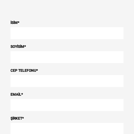
İSIM
*
SOYISIM
*
CEP TELEFONU
*
EMAIL
*
ŞIRKET
*