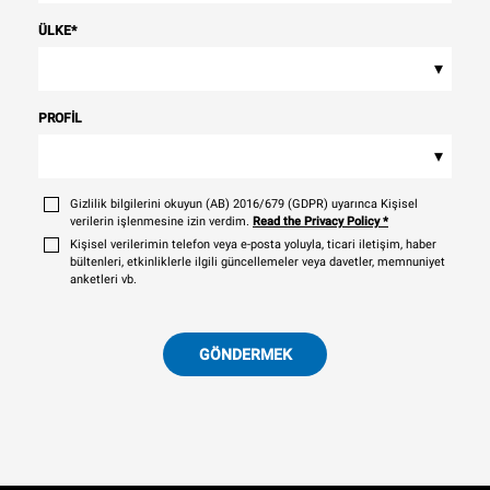
ÜLKE
*
▾
PROFIL
▾
Gizlilik bilgilerini okuyun (AB) 2016/679 (GDPR) uyarınca Kişisel
verilerin işlenmesine izin verdim.
Read the Privacy Policy
*
Kişisel verilerimin telefon veya e-posta yoluyla, ticari iletişim, haber
bültenleri, etkinliklerle ilgili güncellemeler veya davetler, memnuniyet
anketleri vb.
GÖNDERMEK