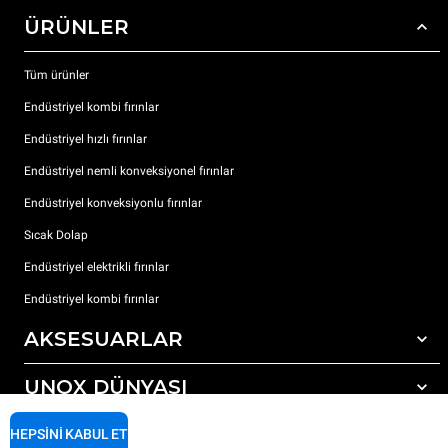
ÜRÜNLER
Tüm ürünler
Endüstriyel kombi fırınlar
Endüstriyel hızlı fırınlar
Endüstriyel nemli konveksiyonel fırınlar
Endüstriyel konveksiyonlu fırınlar
Sıcak Dolap
Endüstriyel elektrikli fırınlar
Endüstriyel kombi fırınlar
AKSESUARLAR
UNOX DÜNYASI
Tüm aksesuarlar
Otomatik yıkama için deterjanlar
DESTEK
HEPSINI KABUL ET
Dünyadaki ofislerimizx