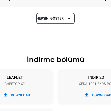
HEPSINI GÖSTER
Derinlik
1180 mm
İndirme bölümü
Tepsi boyutu
GN 2/1
LEAFLET
INDIR 2D
CHEFTOP-X™
XEDA-1021-EXRS-P
Elektrik gücü
N~ / 220-240V 3~
35,8 kW
DOWNLOAD
DOWNLOA
LDİR