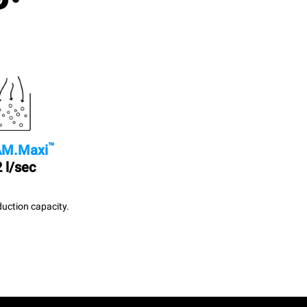
™
M.Maxi
 l/sec
uction capacity.