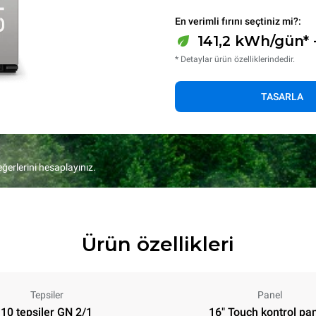
En verimli fırını seçtiniz mi?:
141,2 kWh/gün* 
* Detaylar ürün özelliklerindedir.
TASARLA
eğerlerini hesaplayınız.
Ürün özellikleri
Tepsiler
Panel
10 tepsiler GN 2/1
16" Touch kontrol pan