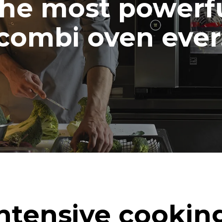
he most powerf
combi oven ever
ntensive cookin