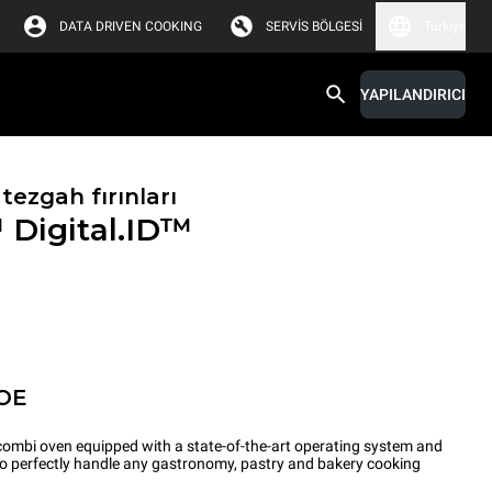
DATA DRIVEN COOKING
SERVIS BÖLGESI
Türkiye
YAPILANDIRICI
tezgah fırınları
™
Digital.ID™
OE
ombi oven equipped with a state-of-the-art operating system and
 to perfectly handle any gastronomy, pastry and bakery cooking