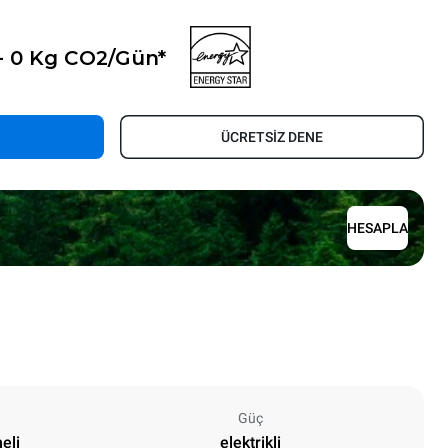
- 0 Kg CO2/Gün*
ÜCRETSİZ DENE
HESAPLA
Güç
eli
elektrikli