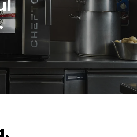
ul
.
g.