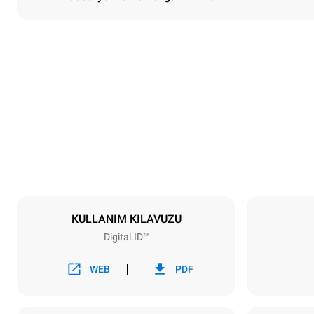
Boyutlar
En
860 mm
Ağırlık
207 kg
Tepsi özellikleri
Tepsi sayısı
10
KULLANIM KILAVUZU
Digital.ID™
Güç
Voltaj
380-415V 3
WEB
PDF
Fiş tipi
DAHİL DEĞİ