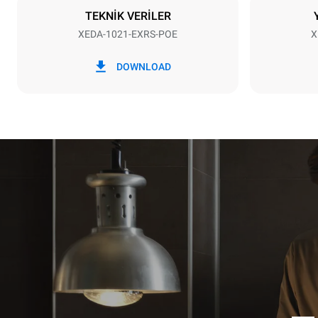
TEKNİK VERİLER
XEDA-1021-EXRS-POE
X
*
Kwh cinsinden tüketim ve co2
kWh tükatim
emisyonları
DOWNLOAD
141,2 kWh
Haftalık tem
tahmini değer
7 uzun tem