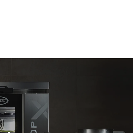
Fırının günlük kullanımı varsayımıyla tahmini
değer (yılda 365 gün)
6 fırın dolusu kızarmış tavuk
6 fırın dolusu buharla pişirilmiş yemek
 üretilen
laylı
e enerji
,
ilen enerji
ir.