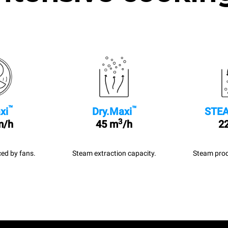
™
™
xi
Dry.Maxi
STEA
3
m/h
45 m
/h
22
ed by fans.
Steam extraction capacity.
Steam prod