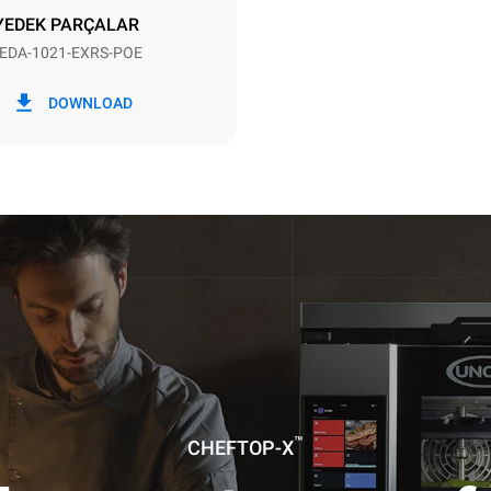
YEDEK PARÇALAR
EDA-1021-EXRS-POE
i
CO2 emilimi
DOWNLOAD
/gün
0 Kg CO2/Gün
Tahmin sadece fırın tarafından
doğrudan emisyonları içerir. Do
emisyonlar, bağlı olduğu şebek
karışımına bağlıdır; sonuncusu
yenilenebilir kaynaklardan üret
satın alarak ortadan kaldırılabil
izlik programı kullanımı varsayımıyla
 (yılda 52 hafta):
izlik programı
™
CHEFTOP-X