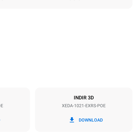
Yükseklik
1219 mm
Tepsi aralığı
83 mm
INDIR 3D
OE
XEDA-1021-EXRS-POE
Frekans
50 / 60 Hz
D
DOWNLOAD