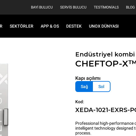
BAYI BULUCU
SERVIS BULUCU
TESTIMONIALS
BLOG
R
SEKTÖRLER
APP & OS
DESTEK
UNOX DÜNYASI
Endüstriyel kombi 
CHEFTOP-X
Kapı açılımı
Sağ
Sol
Kod:
XEDA-1021-EXRS-P
Professional high-performance c
intelligent technology designed
process.