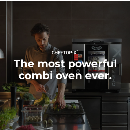
Gas Protocol
Fırının günlük kullanımı
Haftalık temizlik programı
varsayımıyla tahmini değer
kullanımı varsayımıyla tahmini
(yılda 365 gün)
değer (yılda 52 hafta):
6 fırın dolusu kızarmış
7 uzun temizlik programı
tavuk
6 fırın dolusu buharla
pişirilmiş yemek
™
CHEFTOP-X
The most powerful
combi oven ever.