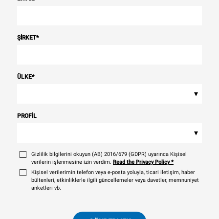
ŞIRKET
*
ÜLKE
*
▾
PROFIL
▾
Gizlilik bilgilerini okuyun (AB) 2016/679 (GDPR) uyarınca Kişisel
verilerin işlenmesine izin verdim.
Read the Privacy Policy
*
Kişisel verilerimin telefon veya e-posta yoluyla, ticari iletişim, haber
bültenleri, etkinliklerle ilgili güncellemeler veya davetler, memnuniyet
anketleri vb.