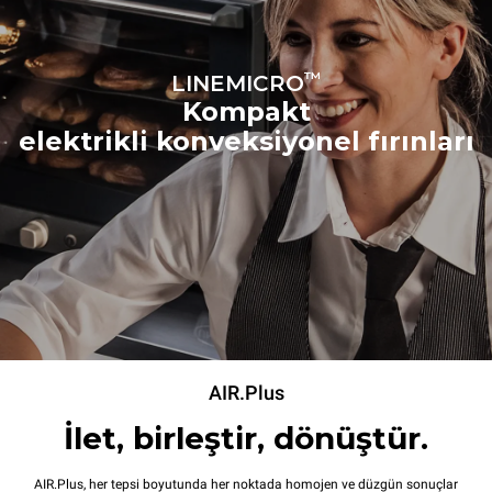
™
LINEMICRO
Kompakt
elektrikli konveksiyonel fırınları
AIR.Plus
İlet, birleştir, dönüştür.
AIR.Plus, her tepsi boyutunda her noktada homojen ve düzgün sonuçlar