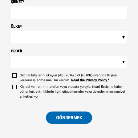
ŞIRKET
*
ÜLKE
*
▾
PROFIL
▾
Gizlilik bilgilerini okuyun (AB) 2016/679 (GDPR) uyarınca Kişisel
verilerin işlenmesine izin verdim.
Read the Privacy Policy
*
Kişisel verilerimin telefon veya e-posta yoluyla, ticari iletişim, haber
bültenleri, etkinliklerle ilgili güncellemeler veya davetler, memnuniyet
anketleri vb.
GÖNDERMEK