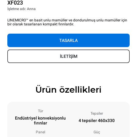
XF023
İşletme adı: Anna
LINEMICRO™ en basit unlu mamüller ve dondurulmuş unlu mamüller için
bir olarak tasarlanan kompakt fırınlardır.
TASARLA
İLETİŞİM
Ürün özellikleri
Tür
Tepsiler
Endüstriyel konveksiyonlu
4 tepsiler 460x330
fırınlar
Panel
Güç