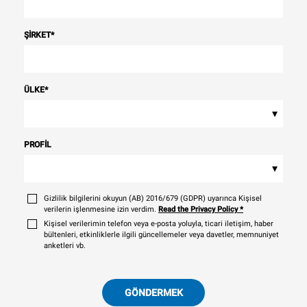
ŞIRKET
*
ÜLKE
*
▾
PROFIL
▾
Gizlilik bilgilerini okuyun (AB) 2016/679 (GDPR) uyarınca Kişisel
verilerin işlenmesine izin verdim.
Read the Privacy Policy
*
Kişisel verilerimin telefon veya e-posta yoluyla, ticari iletişim, haber
bültenleri, etkinliklerle ilgili güncellemeler veya davetler, memnuniyet
anketleri vb.
GÖNDERMEK