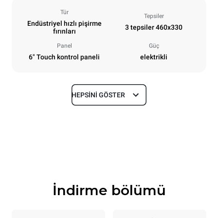
Tür
Tepsiler
Endüstriyel hızlı pişirme
3 tepsiler 460x330
fırınları
Panel
Güç
6" Touch kontrol paneli
elektrikli
HEPSINI GÖSTER
Boyutlar
En
Derinlik
600 mm
797 mm
Yükseklik
Ağırlık
541 mm
89 kg
İndirme bölümü
Tepsi özellikleri
Tepsi sayısı
Tepsi boyutu