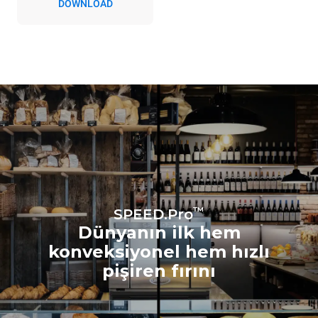
DOWNLOAD
doğrudan emisyonları
içerir. Dolaylı emisyonlar,
bağlı olduğu şebeke enerji
karışımına bağlıdır;
sonuncusu, yenilenebilir
kaynaklardan üretilen
enerji satın alarak ortadan
kaldırılabilir.
Greenhouse
Gas Protocol
Sobanın günlük kullanımı
varsayıldığında tahmini değer
(yılda 300 gün):
MULTI.Speed'de 3 saat
pişirme
MULTI.Speed'de 4 saat
boyunca bir porsiyon
pişirme
™
Dolu fırın yükü Konveksiyon
SPEED.Pro
modunda 1 saatlik kullanım
Dünyanın ilk hem
konveksiyonel hem hızlı
pişiren fırını