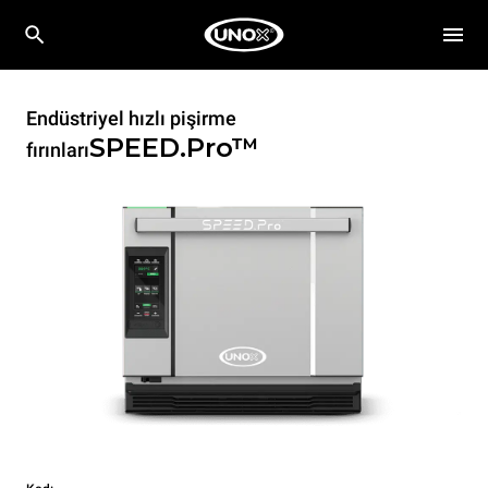
Endüstriyel hızlı pişirme
SPEED.Pro™
fırınları