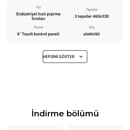
Tür
Tepsiler
Endüstriyel hızlı pişirme
3 tepsiler 460x330
fırınları
Panel
Güç
6" Touch kontrol paneli
elektrikli
HEPSINI GÖSTER
Boyutlar
En
Derinlik
600 mm
797 mm
Yükseklik
Ağırlık
541 mm
89 kg
İndirme bölümü
Tepsi özellikleri
Tepsi sayısı
Tepsi boyutu