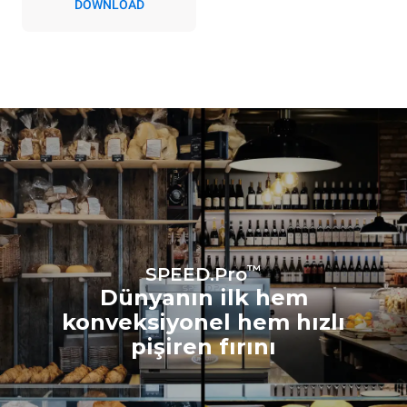
DOWNLOAD
bağlı olduğu şebeke enerji
karışımına bağlıdır;
sonuncusu, yenilenebilir
kaynaklardan üretilen
enerji satın alarak ortadan
kaldırılabilir.
Greenhouse
Gas Protocol
Sobanın günlük kullanımı
varsayıldığında tahmini değer
(yılda 300 gün):
MULTI.Speed'de 3 saat
pişirme
MULTI.Speed'de 4 saat
boyunca bir porsiyon
pişirme
Dolu fırın yükü Konveksiyon
modunda 1 saatlik kullanım
™
SPEED.Pro
Dünyanın ilk hem
konveksiyonel hem hızlı
pişiren fırını