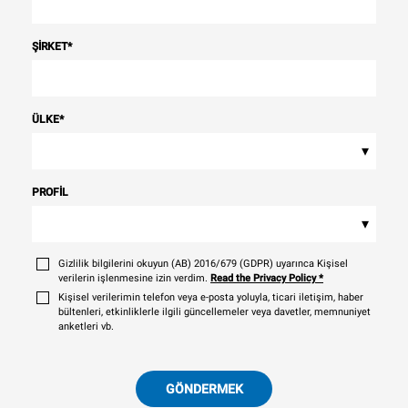
ŞIRKET
*
ÜLKE
*
▾
PROFIL
▾
Gizlilik bilgilerini okuyun (AB) 2016/679 (GDPR) uyarınca Kişisel
verilerin işlenmesine izin verdim.
Read the Privacy Policy
*
Kişisel verilerimin telefon veya e-posta yoluyla, ticari iletişim, haber
bültenleri, etkinliklerle ilgili güncellemeler veya davetler, memnuniyet
anketleri vb.
GÖNDERMEK