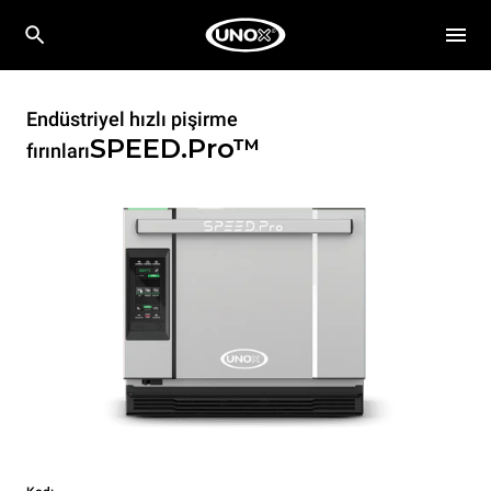
Endüstriyel hızlı pişirme
SPEED.Pro™
fırınları