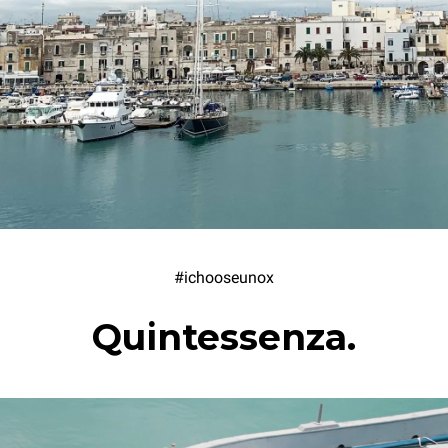
#ichooseunox
Quintessenza.