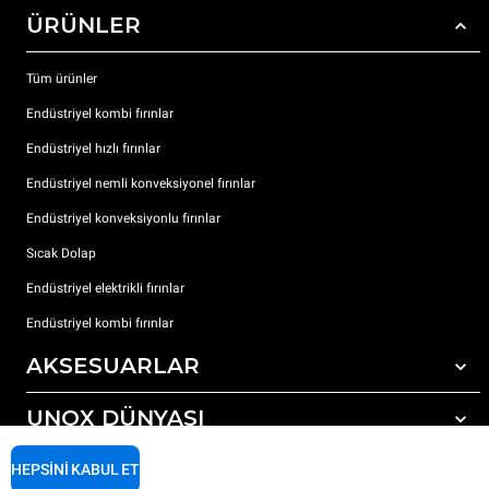
ÜRÜNLER
Tüm ürünler
Endüstriyel kombi fırınlar
Endüstriyel hızlı fırınlar
Endüstriyel nemli konveksiyonel fırınlar
Endüstriyel konveksiyonlu fırınlar
Sıcak Dolap
Endüstriyel elektrikli fırınlar
Endüstriyel kombi fırınlar
AKSESUARLAR
UNOX DÜNYASI
Tüm aksesuarlar
Otomatik yıkama için deterjanlar
DESTEK
HEPSINI KABUL ET
Dünyadaki ofislerimizx
Elle yıkama için deterjanlar