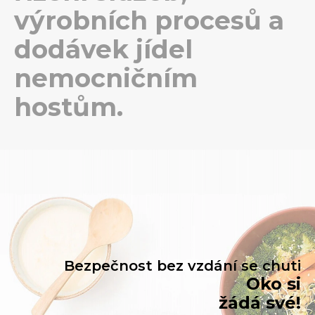
výrobních procesů a
dodávek jídel
nemocničním
hostům.
Bezpečnost bez vzdání se chuti
Oko si
žádá své!