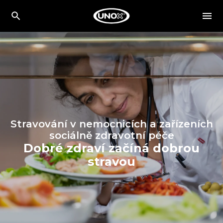
Stravování v nemocnicích a zařízeních
sociálně zdravotní péče
Dobré zdraví začíná dobrou
stravou