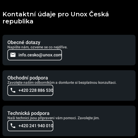
Kontaktní údaje pro Unox Česká
republika
Obecné dotazy
Napište nám, ozveme se co nejdříve.
info.cesko@unox.com
Obchodní podpora
Zavolejte našim odborníkům a domluvte si bezplatnou konzultaci.
+420 228 886 530
Technická podpora
Naši technici jsou připraveni vám pomoci. Zavolejte jim.
+420 241 940 010