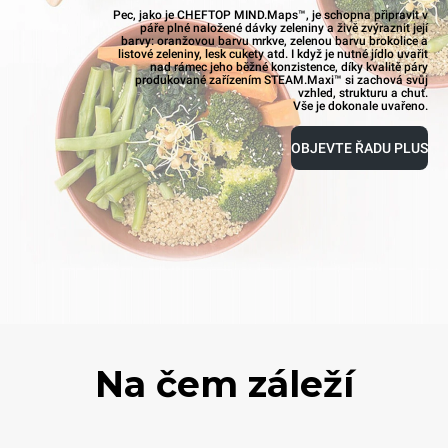
Pec, jako je CHEFTOP MIND.Maps™, je schopna připravit v
páře plné naložené dávky zeleniny a živě zvýraznit její
barvy: oranžovou barvu mrkve, zelenou barvu brokolice a
listové zeleniny, lesk cukety atd. I když je nutné jídlo uvařit
nad rámec jeho běžné konzistence, díky kvalitě páry
produkované zařízením STEAM.Maxi™ si zachová svůj
vzhled, strukturu a chuť.
Vše je dokonale uvařeno.
OBJEVTE ŘADU PLUS
Na čem záleží