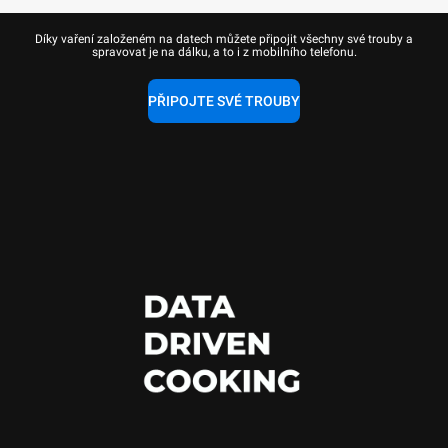
Díky vaření založeném na datech můžete připojit všechny své trouby a
spravovat je na dálku, a to i z mobilního telefonu.
PŘIPOJTE SVÉ TROUBY