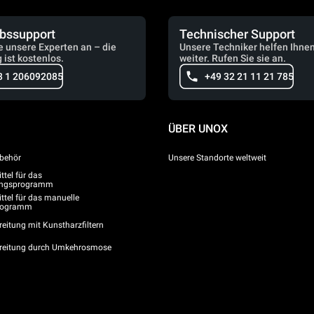
ebssupport
Technischer Support
e unsere Experten an – die
Unsere Techniker helfen Ihne
 ist kostenlos.
weiter. Rufen Sie sie an.
3 1 206092085
+49 32 21 11 21 785
ÜBER UNOX
behör
Unsere Standorte weltweit
tel für das
gungsprogramm
ttel für das manuelle
programm
eitung mit Kunstharzfiltern
reitung durch Umkehrosmose