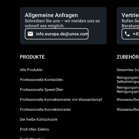
Allgemeine Anfragen
Vertri
Schreiben Sie uns – wir melden uns so
Rufen Si
schnell wie möglich.
Beratung
info.europa.de@unox.com
+4
PRODUKTE
ZUBEHÖR
Alle Produkte
Gesamtes Zu
Reinigungsmit
Professionelle Kombiöfen
Selbstreini
Reinigungsmi
Professionelle Speed-Öfen
Reinigungs
Professionelle Konvektomaten mit Wasserdampf
Wasseraufber
Professionelle Konvektomaten
Wasseraufbe
Der heiße Kühlschrank
Profi-Ofen Elektro