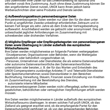
Das Übermitteln Ihrer Daten für das Direktmarketing ist optional und
erfordert vorab Ihre Zustimmung. Auch ohne diese Zustimmung können Sie
den angeforderten Dienst nutzen, UNOX kann Ihnen jedoch keine
Werbenachrichten über seine Produkte und Dienste senden.
c) Aufbewahrungszeitraum personenbezogener Daten
Ihre personenbezogenen Daten werden nur über den für die oben unter
Punkt a) angeführten Zwecke unbedingt erforderlichen Zeitraum und in
keinem Fall länger als zehn Jahre ab dem Ende der Vertragsbeziehung
aufbewahrt. Anschließend werden sie gelöscht oder anonymisiert. Dies gilt
unbeschadet jeglicher Anforderungen im Zusammenhang mit
schwebenden oder drohenden Verfahren.
d) Mögliche Empfänger oder Empfängerkategorien von personenbezogenen
Daten sowie Übertragung in Länder außerhalb des europäischen
Wirtschaftsraums
Ihre Daten werden möglicherweise an folgende Parteien weitergegeben:
- Einzelpersonen, Organisationen oder Behörden, wenn die Weitergabe
gesetzlich oder behördlich vorgeschrieben ist,
- Personen, Unternehmen oder Dienstleister, die als externe Datenverarbeiter
oder autonome Datenverantwortliche den Datenverantwortlichen
unterstützen oder beraten, z. B. der für das Warten und Entwickeln des
UNOX-Compersystems zuständige Anbieter, IT- und Telematik-Dienstleister
oder Speicherunternehmen sowie Dienstanbieter in den Bereichen
Buchhaltung, Verwaltung, Steuern, Finanzen sowie Einziehung von Krediten
im Zusammenhang mit der Bereitstellung des Dienstes,
- autorisierte interne Mitarbeiter.
Ihre personenbezogenen Daten werden nicht offengelegt, sofern keine
gesetzlichen, behördlichen oder vertraglichen Verpflichtungen erfüllt werden
müssen.
Ihre Daten werden möglicherweise in Länder außerhalb des europäischen
Wirtschaftsraums übertragen. In einem solchen Fall prüft UNOX, ob das
Zielland als geeignet erachtet wird, ob die empfangende Partei für den
Datenschutzschild zertifiziert ist, ob von den entsprechenden Behörden