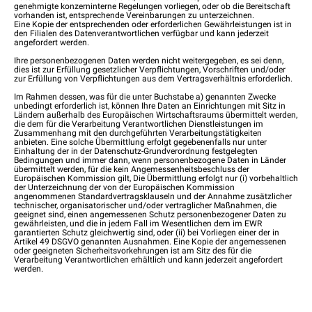
genehmigte konzerninterne Regelungen vorliegen, oder ob die Bereitschaft
vorhanden ist, entsprechende Vereinbarungen zu unterzeichnen.
Eine Kopie der entsprechenden oder erforderlichen Gewährleistungen ist in
den Filialen des Datenverantwortlichen verfügbar und kann jederzeit
angefordert werden.
Ihre personenbezogenen Daten werden nicht weitergegeben, es sei denn,
dies ist zur Erfüllung gesetzlicher Verpflichtungen, Vorschriften und/oder
zur Erfüllung von Verpflichtungen aus dem Vertragsverhältnis erforderlich.
Im Rahmen dessen, was für die unter Buchstabe a) genannten Zwecke
unbedingt erforderlich ist, können Ihre Daten an Einrichtungen mit Sitz in
Ländern außerhalb des Europäischen Wirtschaftsraums übermittelt werden,
die dem für die Verarbeitung Verantwortlichen Dienstleistungen im
Zusammenhang mit den durchgeführten Verarbeitungstätigkeiten
anbieten. Eine solche Übermittlung erfolgt gegebenenfalls nur unter
Einhaltung der in der Datenschutz-Grundverordnung festgelegten
Bedingungen und immer dann, wenn personenbezogene Daten in Länder
übermittelt werden, für die kein Angemessenheitsbeschluss der
Europäischen Kommission gilt, Die Übermittlung erfolgt nur (i) vorbehaltlich
der Unterzeichnung der von der Europäischen Kommission
angenommenen Standardvertragsklauseln und der Annahme zusätzlicher
technischer, organisatorischer und/oder vertraglicher Maßnahmen, die
geeignet sind, einen angemessenen Schutz personenbezogener Daten zu
gewährleisten, und die in jedem Fall im Wesentlichen dem im EWR
garantierten Schutz gleichwertig sind, oder (ii) bei Vorliegen einer der in
Artikel 49 DSGVO genannten Ausnahmen. Eine Kopie der angemessenen
oder geeigneten Sicherheitsvorkehrungen ist am Sitz des für die
Verarbeitung Verantwortlichen erhältlich und kann jederzeit angefordert
werden.