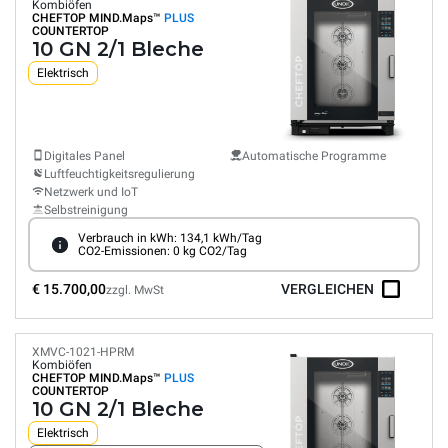
Kombiöfen
CHEFTOP MIND.Maps™
PLUS
COUNTERTOP
10 GN 2/1 Bleche
Elektrisch
Digitales Panel
Automatische Programme
Luftfeuchtigkeitsregulierung
Netzwerk und IoT
Selbstreinigung
Verbrauch in kWh: 134,1 kWh/Tag
CO2-Emissionen: 0 kg CO2/Tag
€ 15.700,00
VERGLEICHEN
zzgl. MwSt
XMVC-1021-HPRM
Kombiöfen
CHEFTOP MIND.Maps™
PLUS
COUNTERTOP
10 GN 2/1 Bleche
Elektrisch