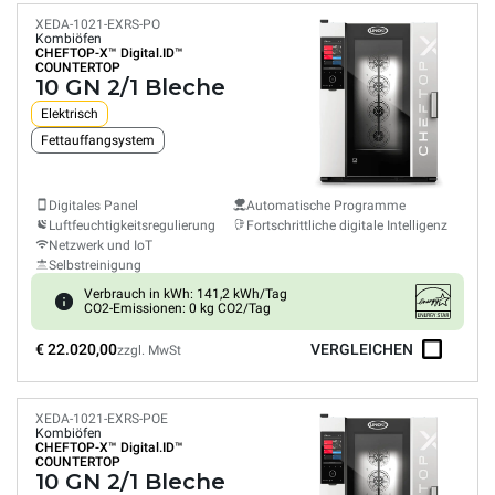
XEDA-1021-EXRS-PO
Kombiöfen
CHEFTOP-X™
Digital.ID™
COUNTERTOP
10 GN 2/1 Bleche
Elektrisch
Fettauffangsystem
Digitales Panel
Automatische Programme
Luftfeuchtigkeitsregulierung
Fortschrittliche digitale Intelligenz
Netzwerk und IoT
Selbstreinigung
Verbrauch in kWh: 141,2 kWh/Tag
CO2-Emissionen: 0 kg CO2/Tag
€ 22.020,00
VERGLEICHEN
zzgl. MwSt
XEDA-1021-EXRS-POE
Kombiöfen
CHEFTOP-X™
Digital.ID™
COUNTERTOP
10 GN 2/1 Bleche