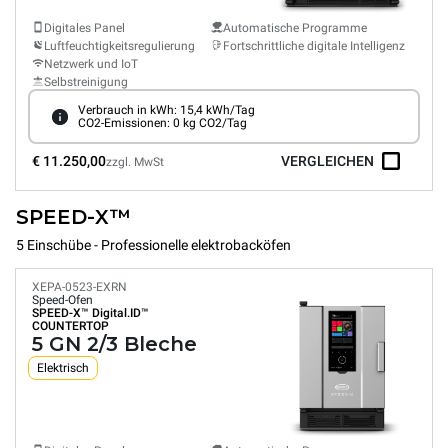
Digitales Panel
Automatische Programme
Luftfeuchtigkeitsregulierung
Fortschrittliche digitale Intelligenz
Netzwerk und IoT
Selbstreinigung
Verbrauch in kWh: 15,4 kWh/Tag
CO2-Emissionen: 0 kg CO2/Tag
€ 11.250,00
VERGLEICHEN
zzgl. MwSt
SPEED-X™
5 Einschübe - Professionelle elektrobacköfen
XEPA-0523-EXRN
Speed-Ofen
SPEED-X™
Digital.ID™
COUNTERTOP
5 GN 2/3 Bleche
Elektrisch