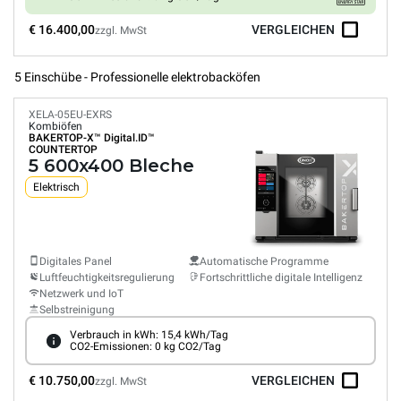
€ 16.400,00
VERGLEICHEN
zzgl. MwSt
5 Einschübe - Professionelle elektrobacköfen
XELA-05EU-EXRS
Kombiöfen
BAKERTOP-X™
Digital.ID™
COUNTERTOP
5 600x400 Bleche
Elektrisch
Digitales Panel
Automatische Programme
Luftfeuchtigkeitsregulierung
Fortschrittliche digitale Intelligenz
Netzwerk und IoT
Selbstreinigung
Verbrauch in kWh: 15,4 kWh/Tag
CO2-Emissionen: 0 kg CO2/Tag
€ 10.750,00
VERGLEICHEN
zzgl. MwSt