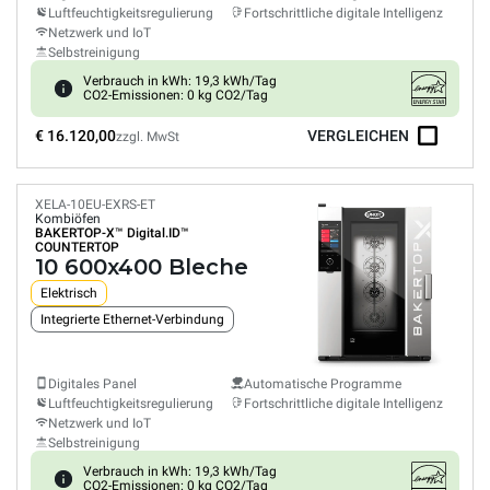
Luftfeuchtigkeitsregulierung
Fortschrittliche digitale Intelligenz
Netzwerk und IoT
Selbstreinigung
Verbrauch in kWh: 19,3 kWh/Tag
CO2-Emissionen: 0 kg CO2/Tag
€ 16.120,00
VERGLEICHEN
zzgl. MwSt
XELA-10EU-EXRS-ET
Kombiöfen
BAKERTOP-X™
Digital.ID™
COUNTERTOP
10 600x400 Bleche
Elektrisch
Integrierte Ethernet-Verbindung
Digitales Panel
Automatische Programme
Luftfeuchtigkeitsregulierung
Fortschrittliche digitale Intelligenz
Netzwerk und IoT
Selbstreinigung
Verbrauch in kWh: 19,3 kWh/Tag
CO2-Emissionen: 0 kg CO2/Tag