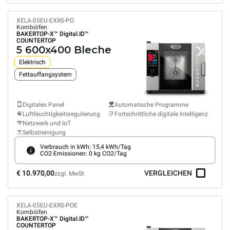
XELA-05EU-EXRS-PO
Kombiöfen
BAKERTOP-X™
Digital.ID™
COUNTERTOP
5 600x400 Bleche
Elektrisch
Fettauffangsystem
Digitales Panel
Automatische Programme
Luftfeuchtigkeitsregulierung
Fortschrittliche digitale Intelligenz
Netzwerk und IoT
Selbstreinigung
Verbrauch in kWh: 15,4 kWh/Tag
CO2-Emissionen: 0 kg CO2/Tag
€ 10.970,00
VERGLEICHEN
zzgl. MwSt
XELA-05EU-EXRS-POE
Kombiöfen
BAKERTOP-X™
Digital.ID™
COUNTERTOP