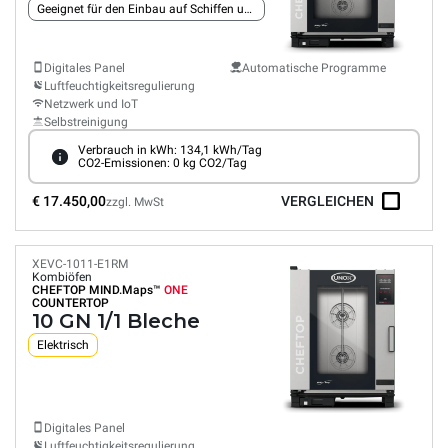
Geeignet für den Einbau auf Schiffen und Bohrinseln
Digitales Panel
Automatische Programme
Luftfeuchtigkeitsregulierung
Netzwerk und IoT
Selbstreinigung
Verbrauch in kWh: 134,1 kWh/Tag
CO2-Emissionen: 0 kg CO2/Tag
€ 17.450,00
VERGLEICHEN
zzgl. MwSt
XEVC-1011-E1RM
Kombiöfen
CHEFTOP MIND.Maps™
ONE
COUNTERTOP
10 GN 1/1 Bleche
Elektrisch
Digitales Panel
Luftfeuchtigkeitsregulierung