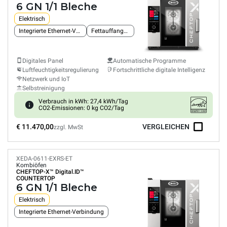
6 GN 1/1 Bleche
Elektrisch
Integrierte Ethernet-Verbindung
Fettauffangsystem
Digitales Panel
Automatische Programme
Luftfeuchtigkeitsregulierung
Fortschrittliche digitale Intelligenz
Netzwerk und IoT
Selbstreinigung
Verbrauch in kWh: 27,4 kWh/Tag
CO2-Emissionen: 0 kg CO2/Tag
€ 11.470,00
VERGLEICHEN
zzgl. MwSt
XEDA-0611-EXRS-ET
Kombiöfen
CHEFTOP-X™
Digital.ID™
COUNTERTOP
6 GN 1/1 Bleche
Elektrisch
Integrierte Ethernet-Verbindung