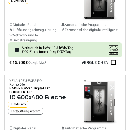
Elektrisch
Digitales Panel
Automatische Programme
Luftfeuchtigkeitsregulierung
Fortschrittliche digitale Intelligenz
Netzwerk und IoT
Selbstreinigung
Verbrauch in kWh: 19,3 kWh/Tag
CO2-Emissionen: 0 kg CO2/Tag
€ 15.900,00
VERGLEICHEN
zzgl. MwSt
XELA-10EU-EXRS-PO
Kombiöfen
BAKERTOP-X™
Digital.ID™
COUNTERTOP
10 600x400 Bleche
Elektrisch
Fettauffangsystem
Digitales Panel
Automatische Programme