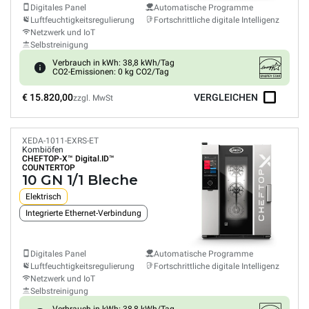
Digitales Panel
Automatische Programme
Luftfeuchtigkeitsregulierung
Fortschrittliche digitale Intelligenz
Netzwerk und IoT
Selbstreinigung
Verbrauch in kWh: 38,8 kWh/Tag
CO2-Emissionen: 0 kg CO2/Tag
€ 15.820,00
VERGLEICHEN
zzgl. MwSt
XEDA-1011-EXRS-ET
Kombiöfen
CHEFTOP-X™
Digital.ID™
COUNTERTOP
10 GN 1/1 Bleche
Elektrisch
Integrierte Ethernet-Verbindung
Digitales Panel
Automatische Programme
Luftfeuchtigkeitsregulierung
Fortschrittliche digitale Intelligenz
Netzwerk und IoT
Selbstreinigung