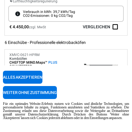
Luftfeuchtigkeitsregulierung
Verbrauch in kWh: 39,7 kWh/Tag
CO2-Emissionen: 0 kg CO2/Tag
€ 4.450,00
VERGLEICHEN
zzgl. MwSt
6 Einschübe - Professionelle elektrobacköfen
XMVC-0621-HPRM
Kombiöfen
CHEFTOP MIND.Maps™
PLUS
COUNTERTOP
6 GN 2/1 Bleche
ALLES AKZEPTIEREN
Elektrisch
Geeignet für den Einbau auf Schiffen und Bohrinseln
WEITER OHNE ZUSTIMMUNG
Digitales Panel
Automatische Programme
Für ein optimales Website-Erlebnis nutzen wir Cookies und ähnliche Technologien, um
personalisierte Inhalte zu zeigen, Funktionen anzubieten und Statistiken zu erheben. Die
Luftfeuchtigkeitsregulierung
Zustimmung erlaubt uns diese Datenverarbeitung sowie die Weitergabe an Drittanbieter
Netzwerk und IoT
gemäß unserer Datenschutzerklärung. Durch Drücken des Buttons 'Weiter ohne
Akzeptieren' lassen sich Cookies jederzeit ablehnen oder in den Einstellungen anpassen.
Selbstreinigung
Verbrauch in kWh: 86,4 kWh/Tag
CO2-Emissionen: 0 kg CO2/Tag