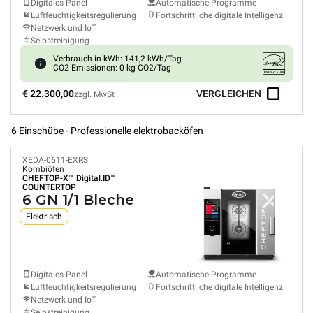
Digitales Panel
Automatische Programme
Luftfeuchtigkeitsregulierung
Fortschrittliche digitale Intelligenz
Netzwerk und IoT
Selbstreinigung
Verbrauch in kWh: 141,2 kWh/Tag
CO2-Emissionen: 0 kg CO2/Tag
€ 22.300,00
VERGLEICHEN
zzgl. MwSt
6 Einschübe - Professionelle elektrobacköfen
XEDA-0611-EXRS
Kombiöfen
CHEFTOP-X™
Digital.ID™
COUNTERTOP
6 GN 1/1 Bleche
Elektrisch
Digitales Panel
Automatische Programme
Luftfeuchtigkeitsregulierung
Fortschrittliche digitale Intelligenz
Netzwerk und IoT
Selbstreinigung