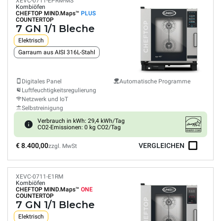
XEVC-0711-EPRM-MS
Kombiöfen
CHEFTOP MIND.Maps™
PLUS
COUNTERTOP
7 GN 1/1 Bleche
Elektrisch
Garraum aus AISI 316L-Stahl
Digitales Panel
Automatische Programme
Luftfeuchtigkeitsregulierung
Netzwerk und IoT
Selbstreinigung
Verbrauch in kWh: 29,4 kWh/Tag
CO2-Emissionen: 0 kg CO2/Tag
€ 8.400,00
VERGLEICHEN
zzgl. MwSt
XEVC-0711-E1RM
Kombiöfen
CHEFTOP MIND.Maps™
ONE
COUNTERTOP
7 GN 1/1 Bleche
Elektrisch