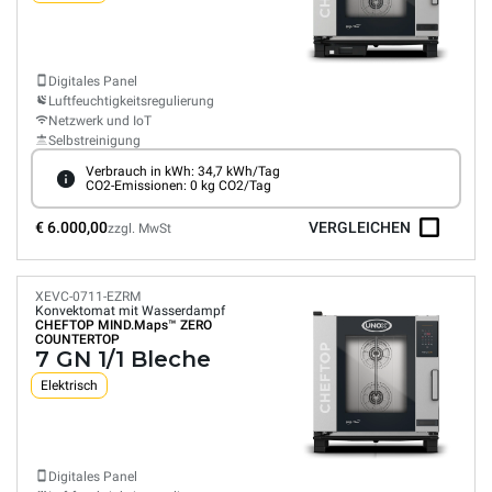
Digitales Panel
Luftfeuchtigkeitsregulierung
Netzwerk und IoT
Selbstreinigung
Verbrauch in kWh: 34,7 kWh/Tag
CO2-Emissionen: 0 kg CO2/Tag
€ 6.000,00
VERGLEICHEN
zzgl. MwSt
XEVC-0711-EZRM
Konvektomat mit Wasserdampf
CHEFTOP MIND.Maps™
ZERO
COUNTERTOP
7 GN 1/1 Bleche
Elektrisch
Digitales Panel