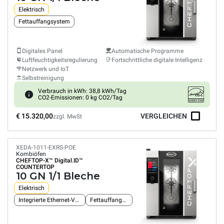
Elektrisch
Fettauffangsystem
Digitales Panel
Automatische Programme
Luftfeuchtigkeitsregulierung
Fortschrittliche digitale Intelligenz
Netzwerk und IoT
Selbstreinigung
Verbrauch in kWh: 38,8 kWh/Tag
CO2-Emissionen: 0 kg CO2/Tag
€ 15.320,00
VERGLEICHEN
zzgl. MwSt
XEDA-1011-EXRS-POE
Kombiöfen
CHEFTOP-X™
Digital.ID™
COUNTERTOP
10 GN 1/1 Bleche
Elektrisch
Integrierte Ethernet-Verbindung
Fettauffangsystem