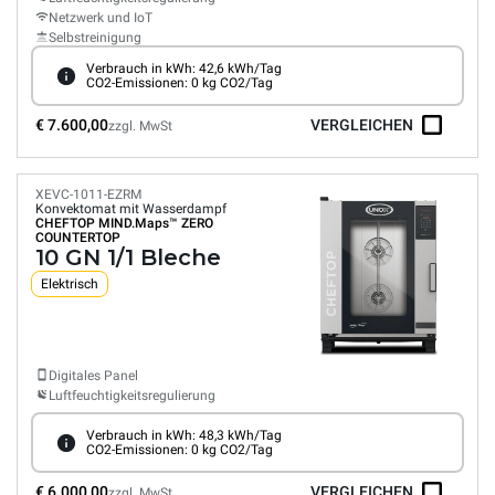
Netzwerk und IoT
Selbstreinigung
Verbrauch in kWh: 42,6 kWh/Tag
CO2-Emissionen: 0 kg CO2/Tag
€ 7.600,00
VERGLEICHEN
zzgl. MwSt
XEVC-1011-EZRM
Konvektomat mit Wasserdampf
CHEFTOP MIND.Maps™
ZERO
COUNTERTOP
10 GN 1/1 Bleche
Elektrisch
Digitales Panel
Luftfeuchtigkeitsregulierung
Verbrauch in kWh: 48,3 kWh/Tag
CO2-Emissionen: 0 kg CO2/Tag
€ 6.000,00
VERGLEICHEN
zzgl. MwSt