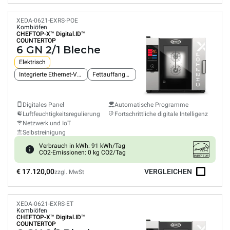
XEDA-0621-EXRS-POE
Kombiöfen
CHEFTOP-X™
Digital.ID™
COUNTERTOP
6 GN 2/1 Bleche
Elektrisch
Integrierte Ethernet-Verbindung
Fettauffangsystem
Digitales Panel
Automatische Programme
Luftfeuchtigkeitsregulierung
Fortschrittliche digitale Intelligenz
Netzwerk und IoT
Selbstreinigung
Verbrauch in kWh: 91 kWh/Tag
CO2-Emissionen: 0 kg CO2/Tag
€ 17.120,00
VERGLEICHEN
zzgl. MwSt
XEDA-0621-EXRS-ET
Kombiöfen
CHEFTOP-X™
Digital.ID™
COUNTERTOP