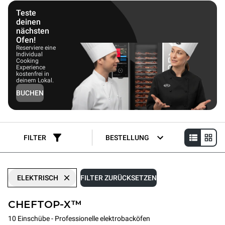
Grillplatten, Dämpfern oder Fritteusen zwischen 28 % und über
50 % Energie einsparen.
Teste
deinen
nächsten
Ofen!
Reserviere eine
Individual
Cooking
Experience
kostenfrei in
deinem Lokal.
BUCHEN
FILTER
BESTELLUNG
ELEKTRISCH
FILTER ZURÜCKSETZEN
CHEFTOP-X™
10 Einschübe - Professionelle elektrobacköfen