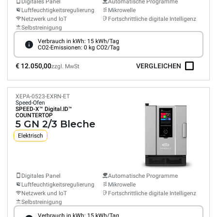
Digitales Panel
Automatische Programme
Luftfeuchtigkeitsregulierung
Mikrowelle
Netzwerk und IoT
Fortschrittliche digitale Intelligenz
Selbstreinigung
Verbrauch in kWh: 15 kWh/Tag
CO2-Emissionen: 0 kg CO2/Tag
€ 12.050,00
VERGLEICHEN
zzgl. MwSt
XEPA-0523-EXRN-ET
Speed-Ofen
SPEED-X™
Digital.ID™
COUNTERTOP
5 GN 2/3 Bleche
Elektrisch
Digitales Panel
Automatische Programme
Luftfeuchtigkeitsregulierung
Mikrowelle
Netzwerk und IoT
Fortschrittliche digitale Intelligenz
Selbstreinigung
Verbrauch in kWh: 15 kWh/Tag