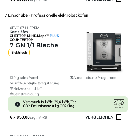
7 Einschübe - Professionelle elektrobacköfen
XEVC-0711-EPRM
Kombiöfen
CHEFTOP MIND.Maps™
PLUS
COUNTERTOP
7 GN 1/1 Bleche
Elektrisch
Digitales Panel
Automatische Programme
Luftfeuchtigkeitsregulierung
Netzwerk und IoT
Selbstreinigung
Verbrauch in kWh: 29,4 kWh/Tag
CO2-Emissionen: 0 kg CO2/Tag
€ 7.950,00
VERGLEICHEN
zzgl. MwSt