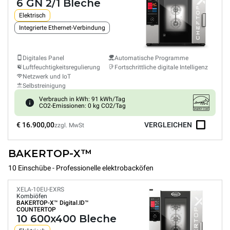
6 GN 2/1 Bleche
Elektrisch
Integrierte Ethernet-Verbindung
Digitales Panel
Automatische Programme
Luftfeuchtigkeitsregulierung
Fortschrittliche digitale Intelligenz
Netzwerk und IoT
Selbstreinigung
Verbrauch in kWh: 91 kWh/Tag
CO2-Emissionen: 0 kg CO2/Tag
€ 16.900,00
VERGLEICHEN
zzgl. MwSt
BAKERTOP-X™
10 Einschübe - Professionelle elektrobacköfen
XELA-10EU-EXRS
Kombiöfen
BAKERTOP-X™
Digital.ID™
COUNTERTOP
10 600x400 Bleche