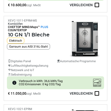
€ 10.600,00
VERGLEICHEN
zzgl. MwSt
XEVC-1011-EPRM-MS
Kombiöfen
CHEFTOP MIND.Maps™
PLUS
COUNTERTOP
10 GN 1/1 Bleche
Elektrisch
Garraum aus AISI 316L-Stahl
Digitales Panel
Automatische Programme
Luftfeuchtigkeitsregulierung
Netzwerk und IoT
Selbstreinigung
Verbrauch in kWh: 36,6 kWh/Tag
CO2-Emissionen: 0 kg CO2/Tag
€ 11.050,00
VERGLEICHEN
zzgl. MwSt
XEVC-1021-EPRM