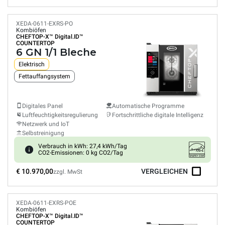
XEDA-0611-EXRS-PO
Kombiöfen
CHEFTOP-X™
Digital.ID™
COUNTERTOP
6 GN 1/1 Bleche
Elektrisch
Fettauffangsystem
Digitales Panel
Automatische Programme
Luftfeuchtigkeitsregulierung
Fortschrittliche digitale Intelligenz
Netzwerk und IoT
Selbstreinigung
Verbrauch in kWh: 27,4 kWh/Tag
CO2-Emissionen: 0 kg CO2/Tag
€ 10.970,00
VERGLEICHEN
zzgl. MwSt
XEDA-0611-EXRS-POE
Kombiöfen
CHEFTOP-X™
Digital.ID™
COUNTERTOP