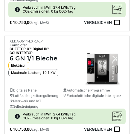
Verbrauch in kWh: 27,4 kWh/Tag
CO2-Emissionen: 0 kg CO2/Tag
€ 10.750,00
VERGLEICHEN
zzgl. MwSt
XEDA-0611-EXRS-LP
Kombiöfen
CHEFTOP-X™
Digital.ID™
COUNTERTOP
6 GN 1/1 Bleche
Elektrisch
Maximale Leistung 10.1 kW
Digitales Panel
Automatische Programme
Luftfeuchtigkeitsregulierung
Fortschrittliche digitale Intelligenz
Netzwerk und IoT
Selbstreinigung
Verbrauch in kWh: 27,4 kWh/Tag
CO2-Emissionen: 0 kg CO2/Tag
€ 10.750,00
VERGLEICHEN
zzgl. MwSt