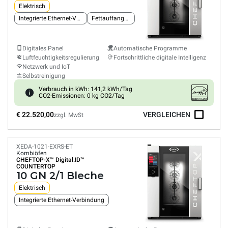
Elektrisch
Integrierte Ethernet-Verbindung
Fettauffangsystem
Digitales Panel
Automatische Programme
Luftfeuchtigkeitsregulierung
Fortschrittliche digitale Intelligenz
Netzwerk und IoT
Selbstreinigung
Verbrauch in kWh: 141,2 kWh/Tag
CO2-Emissionen: 0 kg CO2/Tag
€ 22.520,00
VERGLEICHEN
zzgl. MwSt
XEDA-1021-EXRS-ET
Kombiöfen
CHEFTOP-X™
Digital.ID™
COUNTERTOP
10 GN 2/1 Bleche
Elektrisch
Integrierte Ethernet-Verbindung