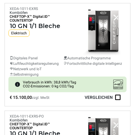
XEDA-1011-EXRS
Kombiöfen
CHEFTOP-X™
Digital.ID™
COUNTERTOP
10 GN 1/1 Bleche
Elektrisch
Digitales Panel
Automatische Programme
Luftfeuchtigkeitsregulierung
Fortschrittliche digitale Intelligenz
Netzwerk und IoT
Selbstreinigung
Verbrauch in kWh: 38,8 kWh/Tag
CO2-Emissionen: 0 kg CO2/Tag
€ 15.100,00
VERGLEICHEN
zzgl. MwSt
XEDA-1011-EXRS-PO
Kombiöfen
CHEFTOP-X™
Digital.ID™
COUNTERTOP
10 GN 1/1 Bleche