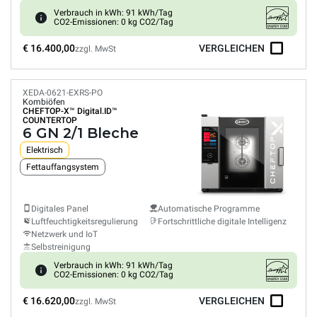
Verbrauch in kWh: 91 kWh/Tag
CO2-Emissionen: 0 kg CO2/Tag
€ 16.400,00
VERGLEICHEN
zzgl. MwSt
XEDA-0621-EXRS-PO
Kombiöfen
CHEFTOP-X™
Digital.ID™
COUNTERTOP
6 GN 2/1 Bleche
Elektrisch
Fettauffangsystem
Digitales Panel
Automatische Programme
Luftfeuchtigkeitsregulierung
Fortschrittliche digitale Intelligenz
Netzwerk und IoT
Selbstreinigung
Verbrauch in kWh: 91 kWh/Tag
CO2-Emissionen: 0 kg CO2/Tag
€ 16.620,00
VERGLEICHEN
zzgl. MwSt