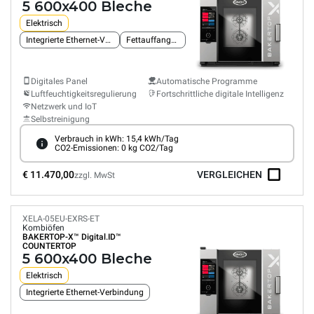
5 600x400 Bleche
Elektrisch
Integrierte Ethernet-Verbindung
Fettauffangsystem
Digitales Panel
Automatische Programme
Luftfeuchtigkeitsregulierung
Fortschrittliche digitale Intelligenz
Netzwerk und IoT
Selbstreinigung
Verbrauch in kWh: 15,4 kWh/Tag
CO2-Emissionen: 0 kg CO2/Tag
€ 11.470,00
VERGLEICHEN
zzgl. MwSt
XELA-05EU-EXRS-ET
Kombiöfen
BAKERTOP-X™
Digital.ID™
COUNTERTOP
5 600x400 Bleche
Elektrisch
Integrierte Ethernet-Verbindung