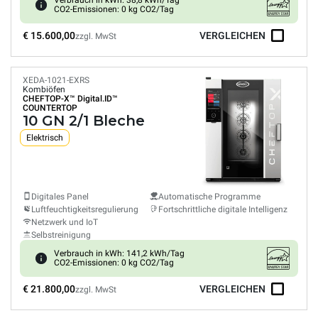
Verbrauch in kWh: 38,8 kWh/Tag
CO2-Emissionen: 0 kg CO2/Tag
€ 15.600,00
VERGLEICHEN
zzgl. MwSt
XEDA-1021-EXRS
Kombiöfen
CHEFTOP-X™
Digital.ID™
COUNTERTOP
10 GN 2/1 Bleche
Elektrisch
Digitales Panel
Automatische Programme
Luftfeuchtigkeitsregulierung
Fortschrittliche digitale Intelligenz
Netzwerk und IoT
Selbstreinigung
Verbrauch in kWh: 141,2 kWh/Tag
CO2-Emissionen: 0 kg CO2/Tag
€ 21.800,00
VERGLEICHEN
zzgl. MwSt