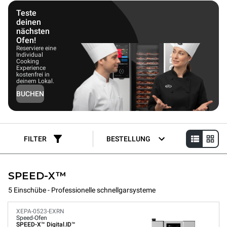
denn je zubereitet. Diese Profi Schnellöfen richten sich an
Küchenprofis, die einen flexiblen, intuitiv bedienbaren Ofen
Teste
suchen, der außergewöhnliche Schnelligkeit, hohe Kochqualität
deinen
und den Komfort einer automatischen Selbstreinigung vereint.
nächsten
Diese Vielseitigkeit ermöglicht es den Anwendern, ihr Menü zu
Ofen!
erweitern und den Wert des Ofens über seine gesamte
Reserviere eine
Lebensdauer hinweg zu maximieren.
Individual
Cooking
Experience
kostenfrei in
deinem Lokal.
BUCHEN
FILTER
BESTELLUNG
SPEED-X™
5 Einschübe - Professionelle schnellgarsysteme
XEPA-0523-EXRN
Speed-Ofen
SPEED-X™
Digital.ID™