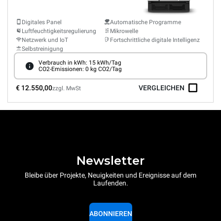
Digitales Panel
Automatische Programme
Luftfeuchtigkeitsregulierung
Mikrowelle
Netzwerk und IoT
Fortschrittliche digitale Intelligenz
Selbstreinigung
Verbrauch in kWh: 15 kWh/Tag
CO2-Emissionen: 0 kg CO2/Tag
€ 12.550,00
VERGLEICHEN
zzgl. MwSt
Newsletter
Bleibe über Projekte, Neuigkeiten und Ereignisse auf dem
Laufenden.
ABONNIEREN