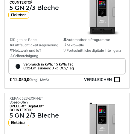
COUNTERTOP
5 GN 2/3 Bleche
Elektrisch
Digitales Panel
Automatische Programme
Luftfeuchtigkeitsregulierung
Mikrowelle
Netzwerk und IoT
Fortschrittliche digitale Intelligenz
Selbstreinigung
Verbrauch in kWh: 15 kWh/Tag
CO2-Emissionen: 0 kg CO2/Tag
€ 12.050,00
VERGLEICHEN
zzgl. MwSt
XEPA-0523-EXRN-ET
Speed-Ofen
SPEED-X™
Digital.ID™
COUNTERTOP
5 GN 2/3 Bleche
Elektrisch