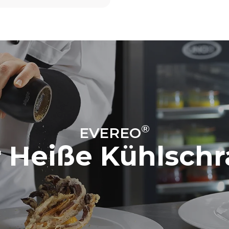
®
EVEREO
 Heiße Kühlsch