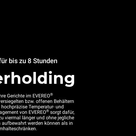
ür bis zu 8 Stunden
rholding
®
Ihre Gerichte im EVEREO
nversiegelten bzw. offenen Behältern
s hochpräzise Temperatur- und
®
nagement von EVEREO
sorgt dafür,
zu viermal länger und ohne jegliche
 aufbewahrt werden können als in
rmhalteschränken.