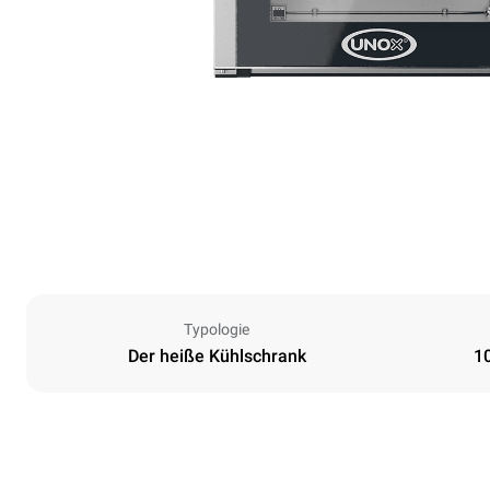
Typologie
Der heiße Kühlschrank
1
Maße
Breite
600 mm