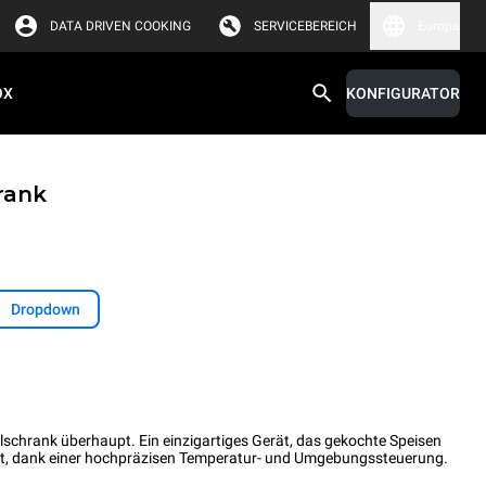
DATA DRIVEN COOKING
SERVICEBEREICH
Europa
OX
KONFIGURATOR
rank
Dropdown
hlschrank überhaupt. Ein einzigartiges Gerät, das gekochte Speisen
ert, dank einer hochpräzisen Temperatur- und Umgebungssteuerung.