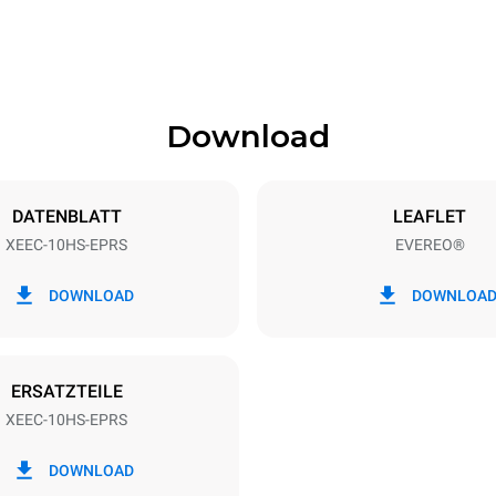
Download
eche
Blechgröße
460x330
DATENBLATT
LEAFLET
XEEC-10HS-EPRS
EVEREO®
Elektrische Leistung
~
1,5 kW
DOWNLOAD
DOWNLOA
ERSATZTEILE
XEEC-10HS-EPRS
DOWNLOAD