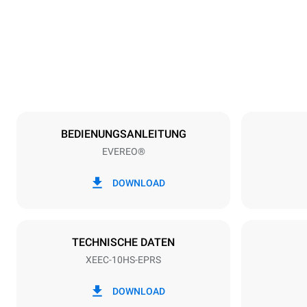
Gewicht
49 kg
Spezifikationen der behälter
Anzahl der Bl
10
BEDIENUNGSANLEITUNG
EVEREO®
Art der energie
Spannung
220-240V 1
DOWNLOAD
Steckertyp
Schuko | ✓
TECHNISCHE DATEN
XEEC-10HS-EPRS
DOWNLOAD