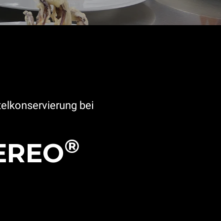
telkonservierung bei
®
EREO