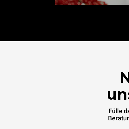
N
un
Fülle 
Beratun