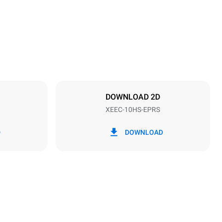
Abstand zwischen den Schalen
28 mm
DOWNLOAD 2D
XEEC-10HS-EPRS
Frequenz
50 / 60 Hz
D
DOWNLOAD