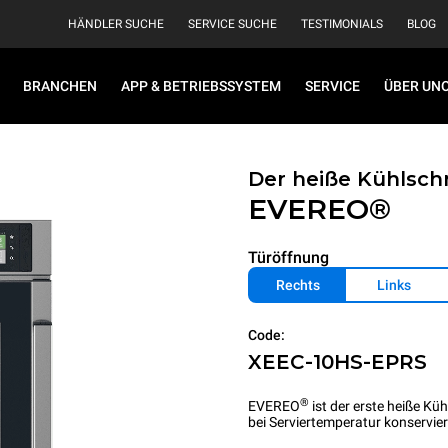
HÄNDLER SUCHE
SERVICE SUCHE
TESTIMONIALS
BLOG
BRANCHEN
APP & BETRIEBSSYSTEM
SERVICE
ÜBER UN
Der heiße Kühlsch
EVEREO®
Türöffnung
Rechts
Links
Code:
XEEC-10HS-EPRS
®
EVEREO
ist der erste heiße Kü
bei Serviertemperatur konservi