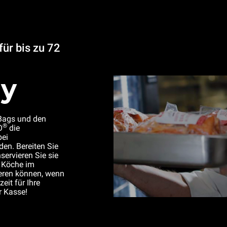
ür bis zu 72
ay
Bags und den
®
O
die
bei
den. Bereiten Sie
servieren Sie sie
 Köche im
vieren können, wenn
eit für Ihre
r Kasse!