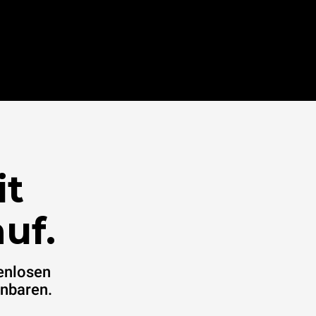
it
uf.
enlosen
inbaren.