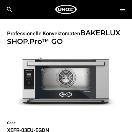
BAKERLUX
Professionelle Konvektomaten
SHOP.Pro™
GO
Code:
XEFR-03EU-EGDN